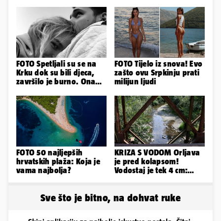
FOTO Spetljali su se na
FOTO Tijelo iz snova! Evo
Krku dok su bili djeca,
zašto ovu Srpkinju prati
završilo je burno. Ona
milijun ljudi
sad želi 50 milijuna eura
FOTO 50 najljepših
KRIZA S VODOM Orljava
hrvatskih plaža: Koja je
je pred kolapsom!
vama najbolja?
Vodostaj je tek 4 cm:
'Bunari su nam suhi, nije
dobro'
Sve što je bitno, na dohvat ruke