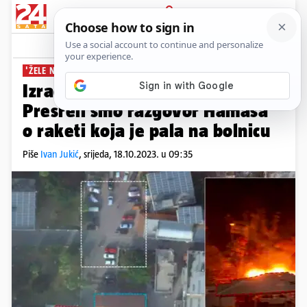
PRIJAVA
News
Komentari
53
'ŽELE NAS OKRIVITI'
Izrael objavio novu snimku:
Presreli smo razgovor Hamasa
o raketi koja je pala na bolnicu
Piše
Ivan Jukić
,
srijeda, 18.10.2023. u 09:35