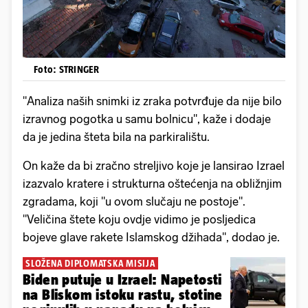
Foto: STRINGER
"Analiza naših snimki iz zraka potvrđuje da nije bilo
izravnog pogotka u samu bolnicu", kaže i dodaje
da je jedina šteta bila na parkiralištu.
On kaže da bi zračno streljivo koje je lansirao Izrael
izazvalo kratere i strukturna oštećenja na obližnjim
zgradama, koji "u ovom slučaju ne postoje".
"Veličina štete koju ovdje vidimo je posljedica
bojeve glave rakete Islamskog džihada", dodao je.
SLOŽENA DIPLOMATSKA MISIJA
Biden putuje u Izrael: Napetosti
na Bliskom istoku rastu, stotine