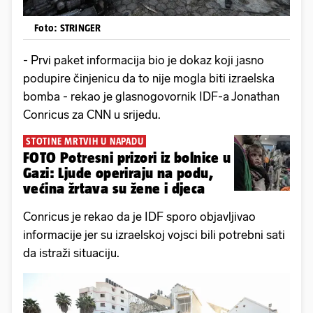
Foto: STRINGER
- Prvi paket informacija bio je dokaz koji jasno
podupire činjenicu da to nije mogla biti izraelska
bomba - rekao je glasnogovornik IDF-a Jonathan
Conricus za CNN u srijedu.
STOTINE MRTVIH U NAPADU
FOTO Potresni prizori iz bolnice u
Gazi: Ljude operiraju na podu,
većina žrtava su žene i djeca
Conricus je rekao da je IDF sporo objavljivao
informacije jer su izraelskoj vojsci bili potrebni sati
da istraži situaciju.