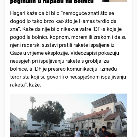
poginulih u napadu na bolnicu
Hagari kaže da bi bilo "nemoguće znati što se
dogodilo tako brzo kao što je Hamas tvrdio da
zna". Kaže da nije bilo nikakve vatre IDF-a koja je
pogodila bolnicu kopnom, morem ili zrakom i da su
njeni radarski sustavi pratili rakete ispaljene iz
Gaze u vrijeme eksplozije. Videozapisi pokazuju
neuspjeh pri ispaljivanju rakete s groblja iza
bolnice, a IDF je presreo komunikaciju "između
terorista koji su govorili o neuspješnom ispaljivanju
raketa", kaže.