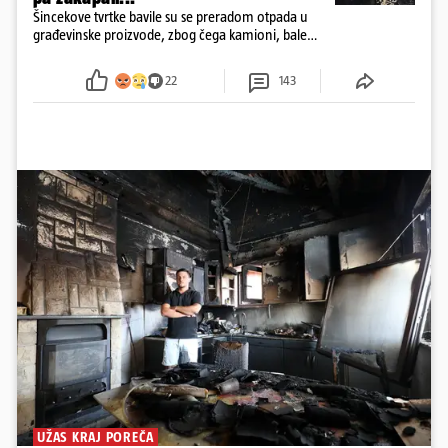
Šincekove tvrtke bavile su se preradom otpada u
građevinske proizvode, zbog čega kamioni, bale
plastike i samljeveni materijal dugo nisu izazivali
sumnju
22
143
UŽAS KRAJ POREČA