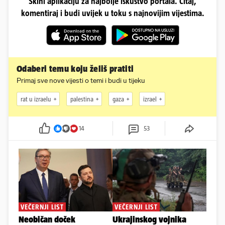
Skini aplikaciju za najbolje iskustvo portala. Čitaj,
komentiraj i budi uvijek u toku s najnovijim vijestima.
Odaberi temu koju želiš pratiti
Primaj sve nove vijesti o temi i budi u tijeku
rat u izraelu
palestina
gaza
izrael
14
53