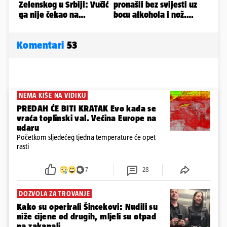
Komentari
53
NEMA KIŠE NA VIDIKU
PREDAH ĆE BITI KRATAK Evo kada se
vraća toplinski val. Većina Europe na
udaru
Početkom sljedećeg tjedna temperature će opet
rasti
7
28
DOZVOLA ZA TROVANJE
Kako su operirali Šincekovi: Nudili su
niže cijene od drugih, mljeli su otpad
pa zakapali...