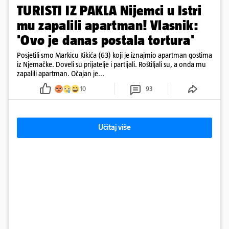
TURISTI IZ PAKLA Nijemci u Istri
mu zapalili apartman! Vlasnik:
'Ovo je danas postala tortura'
Posjetili smo Markicu Kikića (63) koji je iznajmio apartman gostima
iz Njemačke. Doveli su prijatelje i partijali. Roštiljali su, a onda mu
zapalili apartman. Očajan je...
10
93
Učitaj više