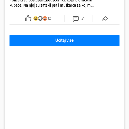
kupače. Na njoj su zatekli psa i muškarca za kojim
se od ranije trage. Muškarac je pružao otpor te su
ga uhitili, a psa je preuzeo komunalni redar
12
51
Učitaj više