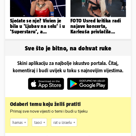
Sjećate se nje? Vivien je
FOTO Usred kritika radi
bila u 'Ljubav na selu' i u
najave koncerta,
'Superstaru', a
Karleuša privlačila
pogledajte kako sada
mnoge poglede na
izgleda
aerodromu
Sve što je bitno, na dohvat ruke
Skini aplikaciju za najbolje iskustvo portala. Čitaj,
komentiraj i budi uvijek u toku s najnovijim vijestima.
Odaberi temu koju želiš pratiti
Primaj sve nove vijesti o temi i budi u tijeku
hamas
taoci
rat u izraelu