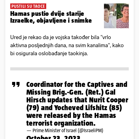
PUSTILI SU TAOCE
Hamas pustio dvije starije
Izraelke, objavljene i snimke
Ured je rekao da je vojska također bila "vrlo
aktivna posljednjih dana, na svim kanalima", kako
bi osigurala oslobađanje taokinja.
Coordinator for the Captives and
Missing Brig.-Gen. (Ret.) Gal
Hirsch updates that Nurit Cooper
(79) and Yocheved Lifshitz (85)
were released by the Hamas
terrorist organization.
— Prime Minister of Israel (@IsraeliPM)
October 23, 2023