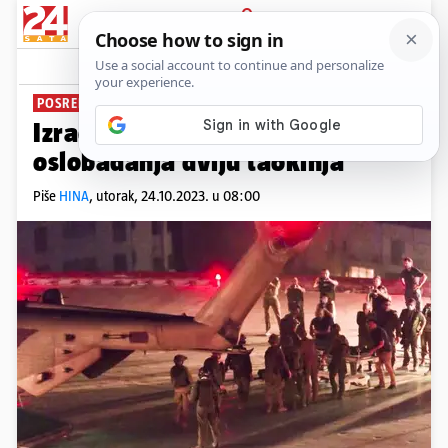
PRIJAVA
News
Komentari
0
POSREDOVALI U SPAŠAVANJU
Izrael zahvalio Egiptu nakon
oslobađanja dviju taokinja
Piše
HINA
,
utorak, 24.10.2023. u 08:00