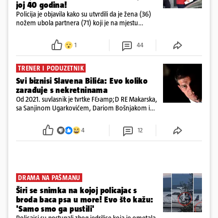
joj 40 godina!
Policija je objavila kako su utvrdili da je žena (36)
nožem ubola partnera (71) koji je na mjestu
preminuo. Imala je 2,03 promila. U nedjelju su je
ispitali i poslali u istražni zatvor
1
44
TRENER I PODUZETNIK
Svi biznisi Slavena Bilića: Evo koliko
zarađuje s nekretninama
Od 2021. suvlasnik je tvrtke F&amp;D RE Makarska,
sa Sanjinom Ugarkovićem, Dariom Bošnjakom i
Dobrislavom Hrkaćem. Tvrtka je registrirana za
poslovanje nekretninama, a od osnutka nema
4
12
zaposlenih
DRAMA NA PAŠMANU
Širi se snimka na kojoj policajac s
broda baca psa u more! Evo što kažu:
'Samo smo ga pustili'
Policajci su postupali zbog jedrilice koja je ometala