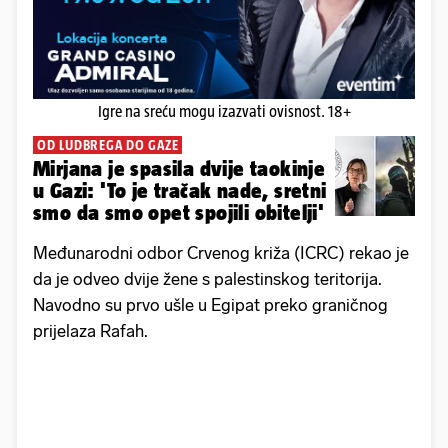
Igre na sreću mogu izazvati ovisnost. 18+
OD LUDBREGA DO GAZE
Mirjana je spasila dvije taokinje
u Gazi: 'To je tračak nade, sretni
smo da smo opet spojili obitelji'
Međunarodni odbor Crvenog križa (ICRC) rekao je
da je odveo dvije žene s palestinskog teritorija.
Navodno su prvo ušle u Egipat preko graničnog
prijelaza Rafah.