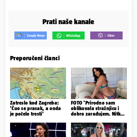
Prati naše kanale
Preporučeni članci
Zatreslo kod Zagreba:
FOTO 'Prirodno sam
'Čuo se prasak, a onda
oblikovala stražnjicu i
je počelo tresti'
dobro zarađujem. Nitko
ne vjeruje da je prava'