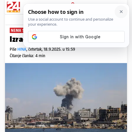
PRIJAVA
News
Komentari
2
NEMA SIGNALA
Izraelci ulaze u centar Gaze
Piše
HINA
,
četvrtak, 18.9.2025. u 15:59
Čitanje članka: 4 min