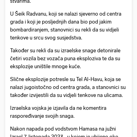
stvarima.
U Šeik Radvanu, koji se nalazi sjeverno od centra
grada i koji je posljednjih dana bio pod jakim
bombardiranjem, stanovnici su rekli da su vidjeli
tenkove u srcu svog susjedstva.
Također su rekli da su izraelske snage detonirale
četiri vozila bez vozača puna eksploziva te da su
eksplozije uništile mnoge kuće.
Slične eksplozije potresle su Tel Al-Havu, koja se
nalazi jugoistočno od centra grada, a stanovnici su
također izvijestili da su vidjeli tenkove na ulicama.
Izraelska vojska je izjavila da ne komentira
raspoređivanje svojih snaga.
Nakon napada pod vodstvom Hamasa na južni
Izrael 7. listopada 2023., u kojem je ubijeno oko