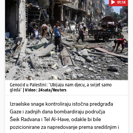
01:14
Pokretanje videa...
Genocid u Palestini: ’Ubijaju nam djecu, a svijet samo
gleda’
| Video: 24sata/Reuters
Izraelske snage kontroliraju istočna predgrađa
Gaze i zadnjih dana bombardiraju područja
Šeik Radvana i Tel Al-Have, odakle bi bile
pozicionirane za napredovanje prema središnjim i