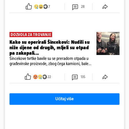
7
28
DOZVOLA ZA TROVANJE
Kako su operirali Šincekovi: Nudili su
niže cijene od drugih, mljeli su otpad
pa zakapali...
Šincekove tvrtke bavile su se preradom otpada u
građevinske proizvode, zbog čega kamioni, bale
plastike i samljeveni materijal dugo nisu izazivali
sumnju
22
135
Učitaj više