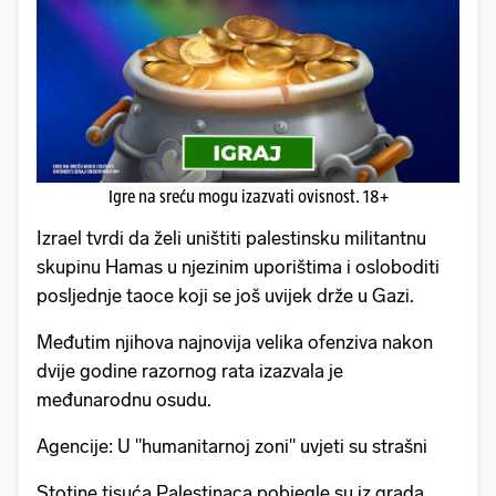
Igre na sreću mogu izazvati ovisnost. 18+
Izrael tvrdi da želi uništiti palestinsku militantnu
skupinu Hamas u njezinim uporištima i osloboditi
posljednje taoce koji se još uvijek drže u Gazi.
Međutim njihova najnovija velika ofenziva nakon
dvije godine razornog rata izazvala je
međunarodnu osudu.
Agencije: U "humanitarnoj zoni" uvjeti su strašni
Stotine tisuća Palestinaca pobjegle su iz grada