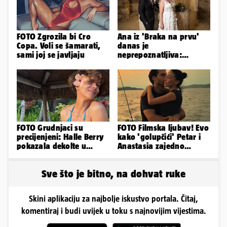
FOTO Zgrozila bi Cro
Ana iz 'Braka na prvu'
Copa. Voli se šamarati,
danas je
sami joj se javljaju
neprepoznatljiva:
Odselila je iz Hrvatske, a
ovako sad izgleda
FOTO Grudnjaci su
FOTO Filmska ljubav! Evo
precijenjeni: Halle Berry
kako 'golupčići' Petar i
pokazala dekolte u
Anastasia zajedno
zavodljivoj satenskoj
provode ljetne dane
haljinici
Sve što je bitno, na dohvat ruke
Skini aplikaciju za najbolje iskustvo portala. Čitaj,
komentiraj i budi uvijek u toku s najnovijim vijestima.