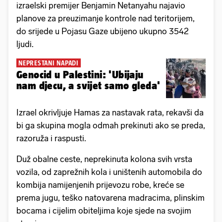
izraelski premijer Benjamin Netanyahu najavio
planove za preuzimanje kontrole nad teritorijem,
do srijede u Pojasu Gaze ubijeno ukupno 3542
ljudi.
NEPRESTANI NAPADI
Genocid u Palestini: 'Ubijaju
nam djecu, a svijet samo gleda'
Izrael okrivljuje Hamas za nastavak rata, rekavši da
bi ga skupina mogla odmah prekinuti ako se preda,
razoruža i raspusti.
Duž obalne ceste, neprekinuta kolona svih vrsta
vozila, od zaprežnih kola i uništenih automobila do
kombija namijenjenih prijevozu robe, kreće se
prema jugu, teško natovarena madracima, plinskim
bocama i cijelim obiteljima koje sjede na svojim