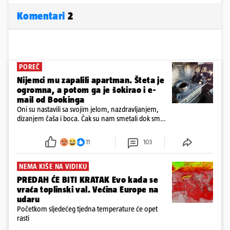
Komentari
2
POREČ
Nijemci mu zapalili apartman. Šteta je
ogromna, a potom ga je šokirao i e-
mail od Bookinga
Oni su nastavili sa svojim jelom, nazdravljanjem,
dizanjem čaša i boca. Čak su nam smetali dok smo
u panici kupili crijeva kako bismo pokušali ugasiti
požar, rekao je vlasnik
11
103
NEMA KIŠE NA VIDIKU
PREDAH ĆE BITI KRATAK Evo kada se
vraća toplinski val. Većina Europe na
udaru
Početkom sljedećeg tjedna temperature će opet
rasti