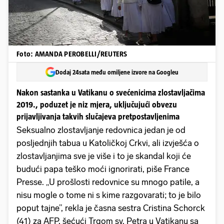
Foto: AMANDA PEROBELLI/REUTERS
Dodaj 24sata među omiljene izvore na Googleu
Nakon sastanka u Vatikanu o svećenicima zlostavljačima
2019., poduzet je niz mjera, uključujući obvezu
prijavljivanja takvih slučajeva pretpostavljenima
Seksualno zlostavljanje redovnica jedan je od
posljednjih tabua u Katoličkoj Crkvi, ali izvješća o
zlostavljanjima sve je više i to je skandal koji će
budući papa teško moći ignorirati, piše France
Presse. „U prošlosti redovnice su mnogo patile, a
nisu mogle o tome ni s kime razgovarati; to je bilo
poput tajne”, rekla je časna sestra Cristina Schorck
(41) za AFP, šećući Trgom sv. Petra u Vatikanu sa