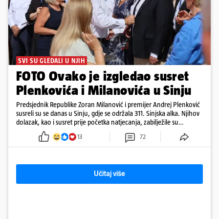
SVI SU GLEDALI U NJIH
FOTO Ovako je izgledao susret
Plenkovića i Milanovića u Sinju
Predsjednik Republike Zoran Milanović i premijer Andrej Plenković
susreli su se danas u Sinju, gdje se održala 311. Sinjska alka. Njihov
dolazak, kao i susret prije početka natjecanja, zabilježile su
kamere. Uz Milanovića i Plenkovića, na Alku su stigli i predsjednik
13
72
Hrvatskog sabora Gordan Jandroković, sinjski gradonačelnik Miro
Bulj, zagrebački gradonačelnik Tomislav Tomašević te dubrovački
gradonačelnik Mato Franković.
Učitaj više