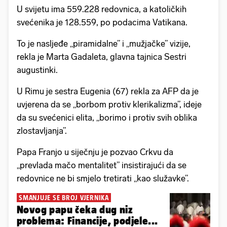
U svijetu ima 559.228 redovnica, a katoličkih
svećenika je 128.559, po podacima Vatikana.
To je nasljeđe „piramidalne” i „mužjačke” vizije,
rekla je Marta Gadaleta, glavna tajnica Sestri
augustinki.
U Rimu je sestra Eugenia (67) rekla za AFP da je
uvjerena da se „borbom protiv klerikalizma”, ideje
da su svećenici elita, „borimo i protiv svih oblika
zlostavljanja”.
Papa Franjo u siječnju je pozvao Crkvu da
„prevlada mačo mentalitet” insistirajući da se
redovnice ne bi smjelo tretirati „kao služavke”.
SMANJUJE SE BROJ VJERNIKA
Novog papu čeka dug niz
problema: Financije, podjele...