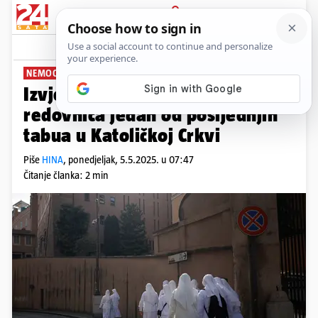
PRIJAVA
News
Komentari
0
NEMOGUĆE IGNORIRATI
Izvješće: Zlostavljanje
redovnica jedan od posljednjih
tabua u Katoličkoj Crkvi
Piše
HINA
,
ponedjeljak, 5.5.2025. u 07:47
Čitanje članka: 2 min