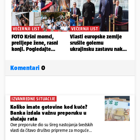
Komentari
0
IZVANREDNE SITUACIJE
Koliko imate gotovine kod kuće?
Banka izdala važnu preporuku u
slučaju rata
Ove preporuke dio su šireg nastojanja švedskih
vlasti da čitavo društvo pripreme za moguće
posljedice vojnih ili kibernetičkih napada