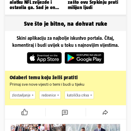
alatku NFL zvijezde i
zašto ovu Srpkinju prati
ostavila ga. Sad je on
milijun ljudi
tuži: 'Izgleda kao tri
limenke...'
Sve što je bitno, na dohvat ruke
Skini aplikaciju za najbolje iskustvo portala. Čitaj,
komentiraj i budi uvijek u toku s najnovijim vijestima.
Odaberi temu koju želiš pratiti
Primaj sve nove vijesti o temi i budi u tijeku
zlostavljanje
redovnice
katolička crkva