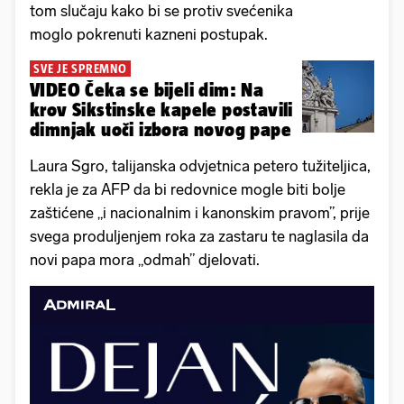
tom slučaju kako bi se protiv svećenika
moglo pokrenuti kazneni postupak.
SVE JE SPREMNO
VIDEO Čeka se bijeli dim: Na
krov Sikstinske kapele postavili
dimnjak uoči izbora novog pape
Laura Sgro, talijanska odvjetnica petero tužiteljica,
rekla je za AFP da bi redovnice mogle biti bolje
zaštićene „i nacionalnim i kanonskim pravom”, prije
svega produljenjem roka za zastaru te naglasila da
novi papa mora „odmah” djelovati.