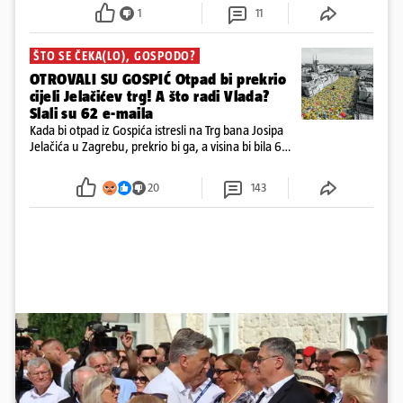
1
11
ŠTO SE ČEKA(LO), GOSPODO?
OTROVALI SU GOSPIĆ Otpad bi prekrio
cijeli Jelačićev trg! A što radi Vlada?
Slali su 62 e-maila
Kada bi otpad iz Gospića istresli na Trg bana Josipa
Jelačića u Zagrebu, prekrio bi ga, a visina bi bila 6
metara. Smeće stane u 284.600 kubnih kocaka.
Kada bi slagali jednu na drugu, visina bi bila kao
20
143
2600 katedrala