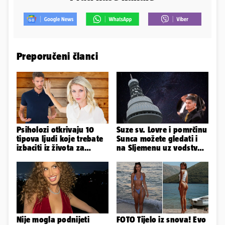
Preporučeni članci
Psiholozi otkrivaju 10
Suze sv. Lovre i pomrčinu
tipova ljudi koje trebate
Sunca možete gledati i
izbaciti iz života za
na Sljemenu uz vodstvo
vlastito dobro
astronoma Radonića
Nije mogla podnijeti
FOTO Tijelo iz snova! Evo