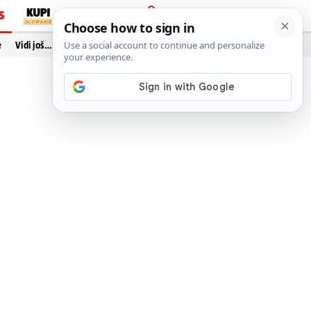
S
PRIJAVA
e
Vidi još…