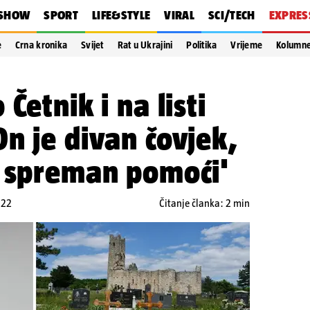
SHOW
SPORT
LIFE&STYLE
VIRAL
SCI/TECH
EXPRES
e
Crna kronika
Svijet
Rat u Ukrajini
Politika
Vrijeme
Kolumn
Četnik i na listi
n je divan čovjek,
e spreman pomoći'
:22
Čitanje članka: 2 min