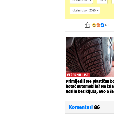
lokalni izbori
hdz
lokalni izbori 2025
40
Komentari
86