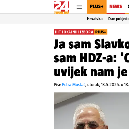
PLUS+
NEWS
Hrvatska
Dan pobjed
HIT LOKALNIH IZBORA
PLUS+
Ja sam Slavko 
sam HDZ-a: 'O
uvijek nam j
Piše
Petra Mustać
,
utorak, 13.5.2025. u 18