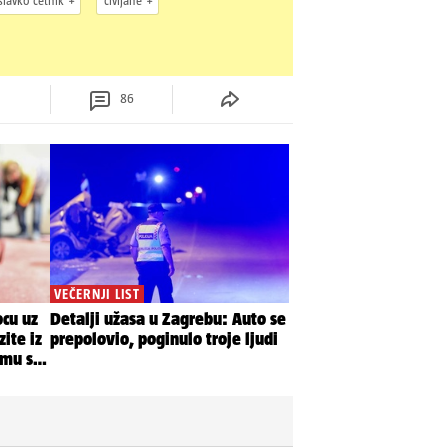
slavko četnik
civljane
86