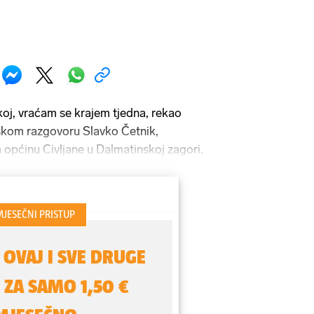
oj, vraćam se krajem tjedna, rekao
skom razgovoru Slavko Četnik,
a općinu Civljane u Dalmatinskoj zagori.