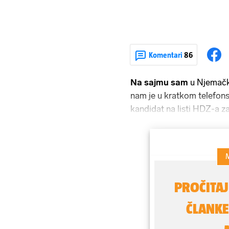
Komentari
86
Na sajmu sam
u Njemačk
nam je u kratkom telefon
kandidat na listi HDZ-a z