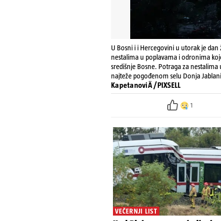
U Bosni i i Hercegovini u utorak je dan 
nestalima u poplavama i odronima koje 
središnje Bosne. Potraga za nestalima 
najteže pogođenom selu Donja Jablanica
KapetanoviÄ /PIXSELL
1