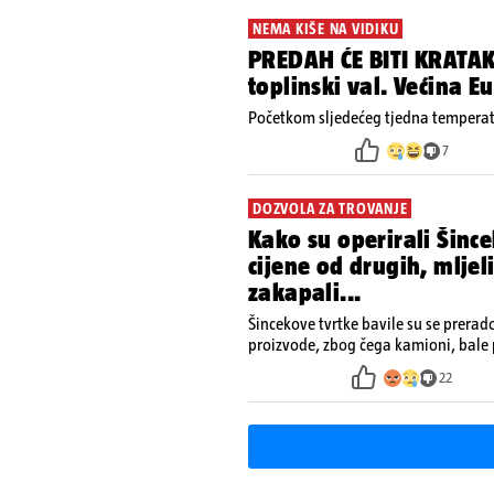
NEMA KIŠE NA VIDIKU
PREDAH ĆE BITI KRATAK
toplinski val. Većina 
Početkom sljedećeg tjedna temperatu
7
DOZVOLA ZA TROVANJE
Kako su operirali Šince
cijene od drugih, mljel
zakapali...
Šincekove tvrtke bavile su se prera
proizvode, zbog čega kamioni, bale 
nisu izazivali sumnju
22