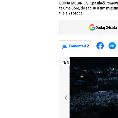
DONJA JABLANICA - Spasilački timovi,
te Crne Gore, do sad su u tim mjestim
tijela 21 osobe
Dodaj 24sata
Komentari
2
1/4