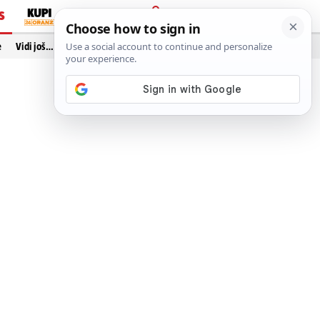
S
PRIJAVA
e
Vidi još…