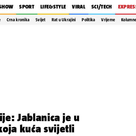
SHOW
SPORT
LIFE&STYLE
VIRAL
SCI/TECH
EXPRES
e
Crna kronika
Svijet
Rat u Ukrajini
Politika
Vrijeme
Kolumn
ije: Jablanica je u
oja kuća svijetli