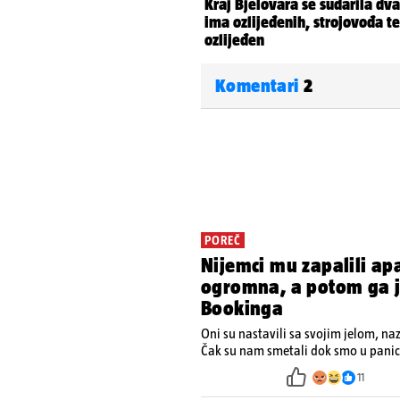
Komentari
2
POREČ
Nijemci mu zapalili ap
ogromna, a potom ga je
Bookinga
Oni su nastavili sa svojim jelom, na
Čak su nam smetali dok smo u panici
ugasiti požar, rekao je vlasnik
11