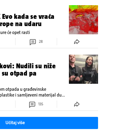
 Evo kada se vraća
Europe na udaru
re će opet rasti
28
kovi: Nudili su niže
i su otpad pa
dom otpada u građevinske
plastike i samljeveni materijal dugo
135
Učitaj više