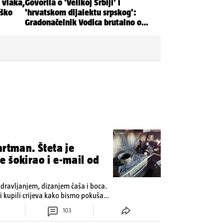
artman. Šteta je
 šokirao i e-mail od
zdravljanjem, dizanjem čaša i boca.
 kupili crijeva kako bismo pokušali
103