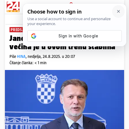
PRIJAVA
News
Komentari
5
PREDSJEDNIK SABORA
Jandroković poručio: 'Saborska
većina je u ovom trenu stabilna'
Piše
HINA
,
nedjelja, 24.8.2025. u 20:07
Čitanje članka: < 1 min