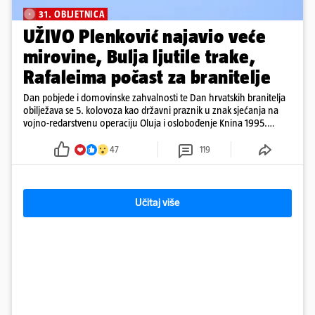
31. OBLJETNICA
UŽIVO Plenković najavio veće
mirovine, Bulja ljutile trake,
Rafaleima počast za branitelje
Dan pobjede i domovinske zahvalnosti te Dan hrvatskih branitelja
obilježava se 5. kolovoza kao državni praznik u znak sjećanja na
vojno-redarstvenu operaciju Oluja i oslobođenje Knina 1995.
godine
47
119
Učitaj više