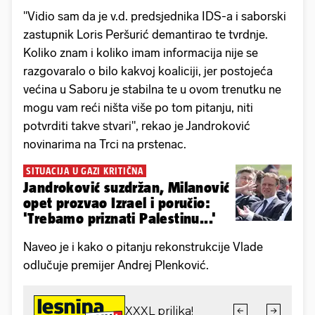
"Vidio sam da je v.d. predsjednika IDS-a i saborski
zastupnik Loris Peršurić demantirao te tvrdnje.
Koliko znam i koliko imam informacija nije se
razgovaralo o bilo kakvoj koaliciji, jer postojeća
većina u Saboru je stabilna te u ovom trenutku ne
mogu vam reći ništa više po tom pitanju, niti
potvrditi takve stvari", rekao je Jandroković
novinarima na Trci na prstenac.
SITUACIJA U GAZI KRITIČNA
Jandroković suzdržan, Milanović
opet prozvao Izrael i poručio:
'Trebamo priznati Palestinu...'
Naveo je i kako o pitanju rekonstrukcije Vlade
odlučuje premijer Andrej Plenković.