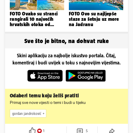
FOTO Ovako su stranci
FOTO Ovo su najljepše
rangirali 10 najvećih
staze za šetnju uz more
hrvatskih otoka od
na Jadranu
najboljeg do najgoreg
Sve što je bitno, na dohvat ruke
Skini aplikaciju za najbolje iskustvo portala. Čitaj,
komentiraj i budi uvijek u toku s najnovijim vijestima.
Odaberi temu koju želiš pratiti
Primaj sve nove vijesti o temi i budi u tijeku
gordan jandroković
1
5