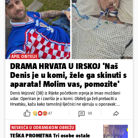
APEL OBITELJI
DRAMA HRVATA U IRSKOJ 'Naš
Denis je u komi, žele ga skinuti s
aparata! Molim vas, pomozite'
Denis Vejzović (38) iz Rijeke početkom srpnja je imao moždani
udar. Operiran je i završio je u komi. Obitelj ga želi prebaciti u
Hrvatsku, kažu kako tamošnji liječnici ne vjeruju u oporavak:
'Imamo 72 sata'
47
98
NESREĆA U ODRANSKOM OBREŽU
TEŠKA PROMETNA Tri osobe ostale