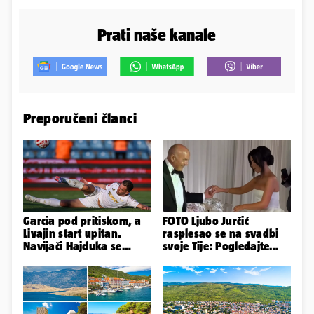
Prati naše kanale
Preporučeni članci
Garcia pod pritiskom, a
FOTO Ljubo Jurčić
Livajin start upitan.
rasplesao se na svadbi
Navijači Hajduka se
svoje Tije: Pogledajte
nadaju da neće biti
kako je izgledalo
straha
vjenčanje...