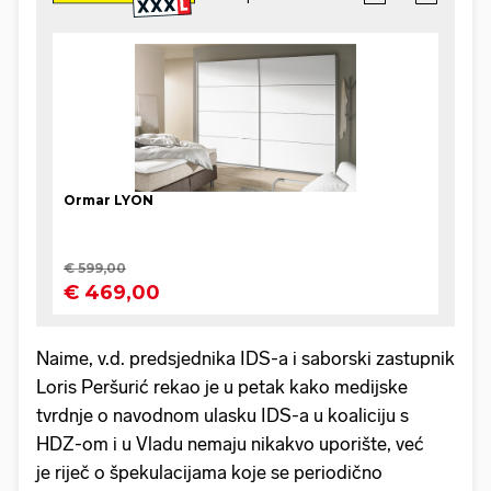
Naime, v.d. predsjednika IDS-a i saborski zastupnik
Loris Peršurić rekao je u petak kako medijske
tvrdnje o navodnom ulasku IDS-a u koaliciju s
HDZ-om i u Vladu nemaju nikakvo uporište, već
je riječ o špekulacijama koje se periodično