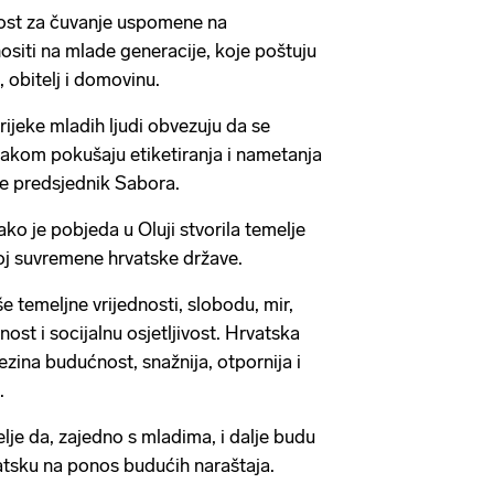
ost za čuvanje uspomene na
siti na mlade generacije, koje poštuju
u, obitelj i domovinu.
rijeke mladih ljudi obvezuju da se
akom pokušaju etiketiranja i nametanja
 je predsjednik Sabora.
ko je pobjeda u Oluji stvorila temelje
voj suvremene hrvatske države.
e temeljne vrijednosti, slobodu, mir,
ost i socijalnu osjetljivost. Hrvatska
zina budućnost, snažnija, otpornija i
.
lje da, zajedno s mladima, i dalje budu
atsku na ponos budućih naraštaja.