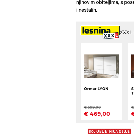
njihovim obiteljima, s po
i nestalih.
30. OBLJETNICA OLUJE