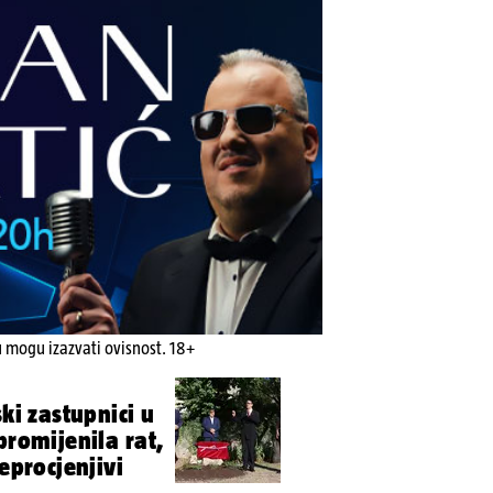
u mogu izazvati ovisnost. 18+
ski zastupnici u
promijenila rat,
neprocjenjivi