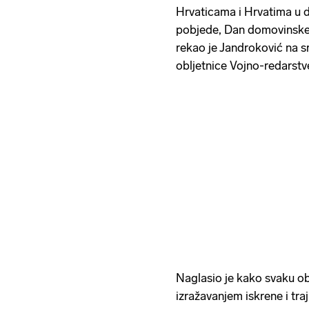
Hrvaticama i Hrvatima u d
pobjede, Dan domovinske z
rekao je Jandroković na sr
obljetnice Vojno-redarstv
Naglasio je kako svaku ob
izražavanjem iskrene i tra