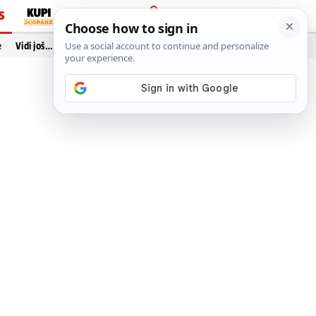
S
PRIJAVA
e
Vidi još…