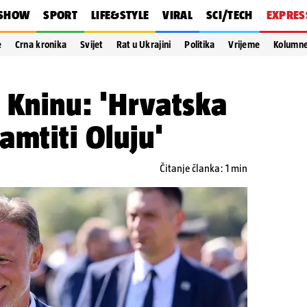
SHOW
SPORT
LIFE&STYLE
VIRAL
SCI/TECH
EXPRES
e
Crna kronika
Svijet
Rat u Ukrajini
Politika
Vrijeme
Kolumn
 Kninu: 'Hrvatska
amtiti Oluju'
Čitanje članka: 1 min