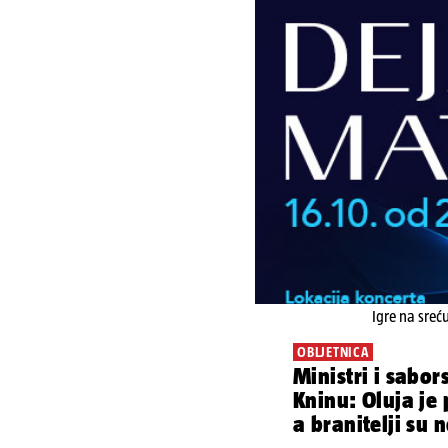
Igre na sreć
OBLJETNICA
Ministri i sabor
Kninu: Oluja je 
a branitelji su 