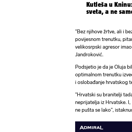
Kutleša u Kninu
sveta, a ne samo
"Bez njihove žrtve, ali i 
povijesnom trenutku, pitan
velikosrpski agresor imao 
Jandroković.
Podsjetio je da je Oluja bil
optimalnom trenutku izved
i oslobađanje hrvatskog te
"Hrvatski su branitelji tad
neprijatelja iz Hrvatske. I
ne pušta se lako", istaknuo