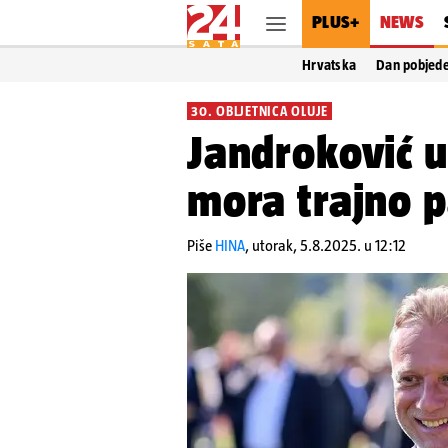
PLUS+
NEWS
Hrvatska
Dan pobjed
30. OBLJETNICA OLUJE
Jandroković u
mora trajno p
Piše
HINA
,
utorak, 5.8.2025. u 12:12