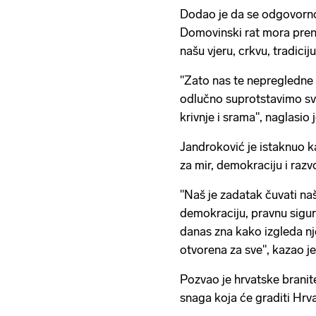
Dodao je da se odgovorn
Domovinski rat mora preno
našu vjeru, crkvu, tradicij
"Zato nas te nepregledne 
odlučno suprotstavimo sv
krivnje i srama", naglasio
Jandroković je istaknuo ka
za mir, demokraciju i raz
"Naš je zadatak čuvati naš
demokraciju, pravnu sigurn
danas zna kako izgleda nje
otvorena za sve", kazao je
Pozvao je hrvatske branite
snaga koja će graditi Hrv