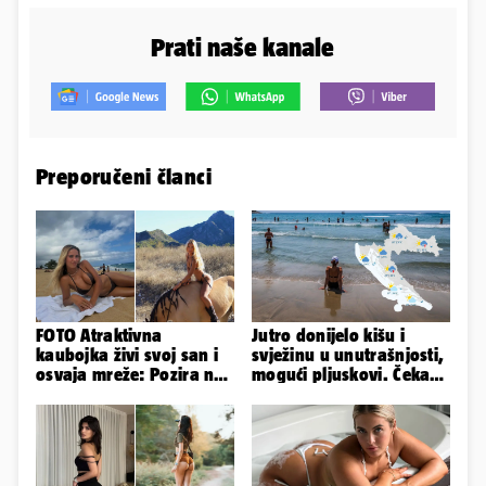
Prati naše kanale
Preporučeni članci
FOTO Atraktivna
Jutro donijelo kišu i
kaubojka živi svoj san i
svježinu u unutrašnjosti,
osvaja mreže: Pozira na
mogući pljuskovi. Čeka
konjima, nastupa na
nas vruć dan, bit će do
rodeu...
36