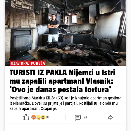
UŽAS KRAJ POREČA
TURISTI IZ PAKLA Nijemci u Istri
mu zapalili apartman! Vlasnik:
'Ovo je danas postala tortura'
Posjetili smo Markicu Kikića (63) koji je iznajmio apartman gostima
iz Njemačke. Doveli su prijatelje i partijali. Roštiljali su, a onda mu
zapalili apartman. Očajan je...
10
91