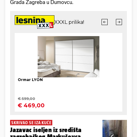
Grada Zagreba u Dumovcu.
SKRIVAO SE IZA KUĆE
Jazavac iseljen iz središta
zagrebačkog Markuševca