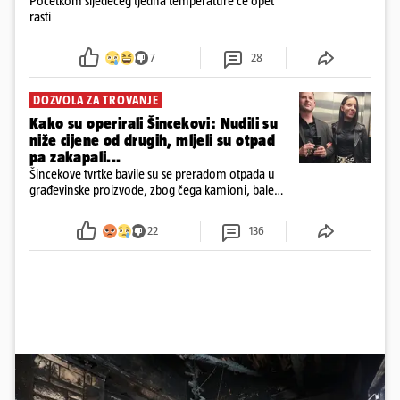
Početkom sljedećeg tjedna temperature će opet
rasti
7
28
DOZVOLA ZA TROVANJE
Kako su operirali Šincekovi: Nudili su
niže cijene od drugih, mljeli su otpad
pa zakapali...
Šincekove tvrtke bavile su se preradom otpada u
građevinske proizvode, zbog čega kamioni, bale
plastike i samljeveni materijal dugo nisu izazivali
sumnju
22
136