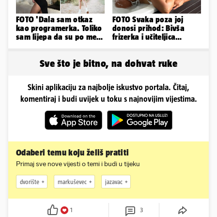
FOTO 'Dala sam otkaz
FOTO Svaka poza joj
kao programerka. Toliko
donosi prihod: Bivša
sam lijepa da su po meni
frizerka i učiteljica
napravili lutku'
oblinama je zapalila
Instagram
Sve što je bitno, na dohvat ruke
Skini aplikaciju za najbolje iskustvo portala. Čitaj,
komentiraj i budi uvijek u toku s najnovijim vijestima.
Odaberi temu koju želiš pratiti
Primaj sve nove vijesti o temi i budi u tijeku
dvorište
markuševec
jazavac
1
3