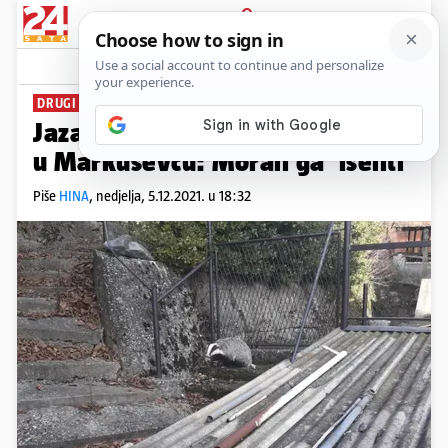
PRIJAVA
News
Komentari
3
DRUGI SUSRET
Jazavac opet šetao po dvorištu
u Markuševcu: Morali ga 'iseliti'
Piše
HINA
,
nedjelja, 5.12.2021. u 18:32