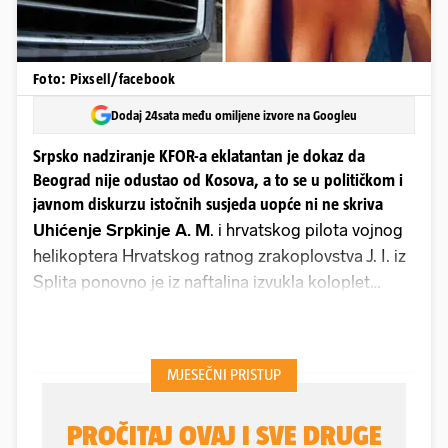
Foto: Pixsell/facebook
Dodaj 24sata među omiljene izvore na Googleu
Srpsko nadziranje KFOR-a eklatantan je dokaz da
Beograd nije odustao od Kosova, a to se u političkom i
javnom diskurzu istočnih susjeda uopće ni ne skriva
Uhićenje Srpkinje A. M
. i hrvatskog pilota vojnog
helikoptera Hrvatskog ratnog zrakoplovstva J. I. iz
Splita ponovno je iz naftalina izvukla koloplet
špijunskog svijeta koji se ne odvija samo u
holivudskim blockbusterima, nego i tu, među nama.
Hrvatsko-srpski Julius i Ethel Rosenberg uhićeni su
prvi put prije mjesec dana na Visu, a tereti ih se za
špijunažu u korist Beograda. Prema neslužbenim
informacijama, A. M. je od svojega partnera