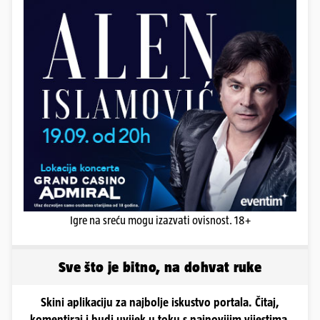
Igre na sreću mogu izazvati ovisnost. 18+
Sve što je bitno, na dohvat ruke
Skini aplikaciju za najbolje iskustvo portala. Čitaj,
komentiraj i budi uvijek u toku s najnovijim vijestima.