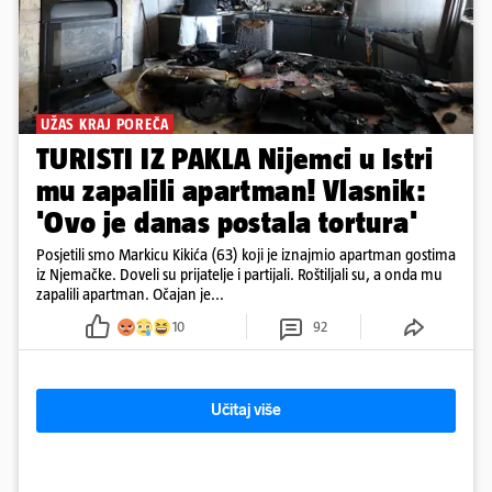
UŽAS KRAJ POREČA
TURISTI IZ PAKLA Nijemci u Istri
mu zapalili apartman! Vlasnik:
'Ovo je danas postala tortura'
Posjetili smo Markicu Kikića (63) koji je iznajmio apartman gostima
iz Njemačke. Doveli su prijatelje i partijali. Roštiljali su, a onda mu
zapalili apartman. Očajan je...
10
92
Učitaj više