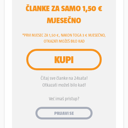
dobivala podatke o kretanju i planovima KFOR-
ovih snaga na sjeveru Kosova, koje je potom
prosljeđivala čelnicima Srpske liste, glavne
političke stranke Srba na Kosovu koja usko
surađuje s vlastima u Beogradu.