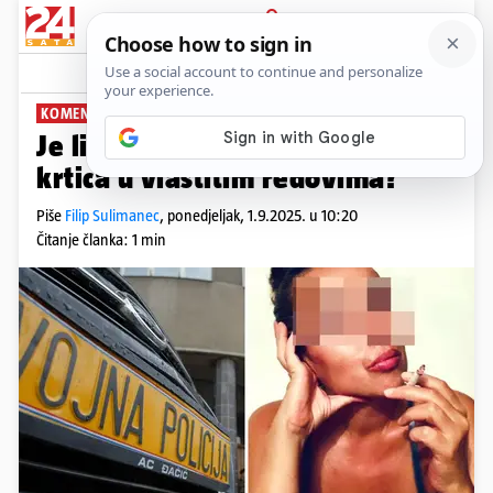
PRIJAVA
News
Komentari
1
KOMENTIRA FILIP SULIMANEC
PLUS+
Je li itko siguran od špijuna i
krtica u vlastitim redovima?
Piše
Filip Sulimanec
,
ponedjeljak, 1.9.2025. u 10:20
Čitanje članka: 1 min