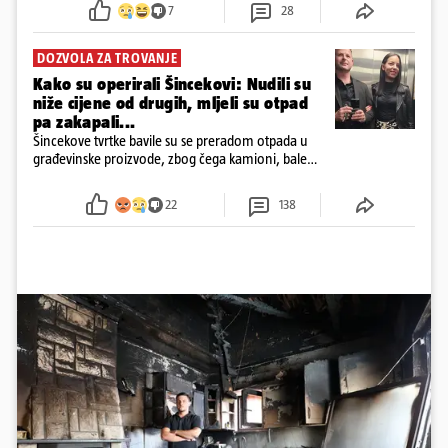
7
28
DOZVOLA ZA TROVANJE
Kako su operirali Šincekovi: Nudili su
niže cijene od drugih, mljeli su otpad
pa zakapali...
Šincekove tvrtke bavile su se preradom otpada u
građevinske proizvode, zbog čega kamioni, bale
plastike i samljeveni materijal dugo nisu izazivali
sumnju
22
138