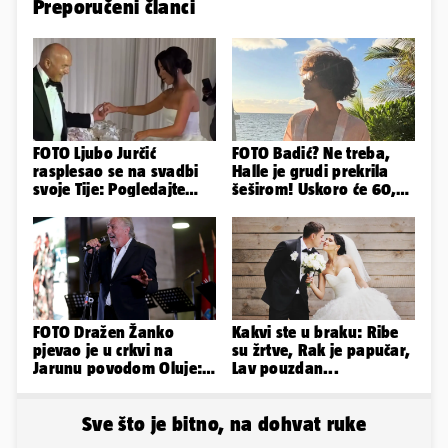
Preporučeni članci
FOTO Ljubo Jurčić
FOTO Badić? Ne treba,
rasplesao se na svadbi
Halle je grudi prekrila
svoje Tije: Pogledajte
šeširom! Uskoro će 60,
kako je izgledalo
ljetuje u golim izdanjima
vjenčanje...
FOTO Dražen Žanko
Kakvi ste u braku: Ribe
pjevao je u crkvi na
su žrtve, Rak je papučar,
Jarunu povodom Oluje:
Lav pouzdan...
Evo kako je izgledao
nastup
Sve što je bitno, na dohvat ruke