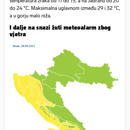
temperatura zraka od 11 do 15, a na Jadranu od 20
do 24 °C. Maksimalna uglavnom između 29 i 32 °C,
a u gorju malo niža.
I dalje na snazi žuti meteoalarm zbog
vjetra