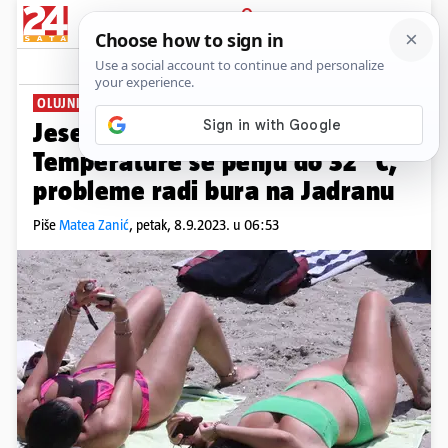
PRIJAVA
News
Komentari
8
OLUJNI UDARI
Jesen će još malo pričekati!
Temperature se penju do 32 °C,
probleme radi bura na Jadranu
Piše
Matea Zanić
,
petak, 8.9.2023. u 06:53