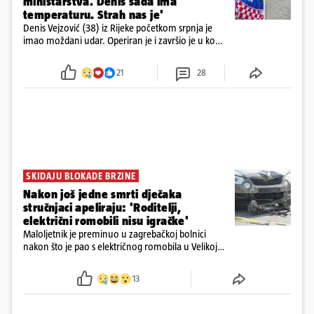
ministarstva. Denis sada ima
temperaturu. Strah nas je'
Denis Vejzović (38) iz Rijeke početkom srpnja je
imao moždani udar. Operiran je i završio je u komi.
Obitelj ga želi prebaciti u Hrvatsku, kažu kako
tamošnji liječnici ne vjeruju u oporavak: 'Imamo
21
28
72 sata'
SKIDAJU BLOKADE BRZINE
Nakon još jedne smrti dječaka
stručnjaci apeliraju: 'Roditelji,
električni romobili nisu igračke'
Maloljetnik je preminuo u zagrebačkoj bolnici
nakon što je pao s električnog romobila u Velikoj
Gorici. Liječnici: ‘Ozljede su sve jezivije’
13