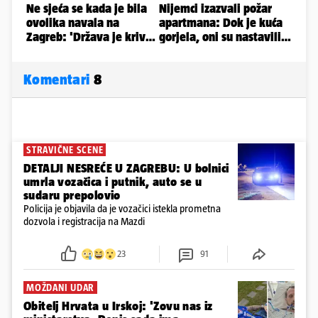
Komentari
8
STRAVIČNE SCENE
DETALJI NESREĆE U ZAGREBU: U bolnici
umrla vozačica i putnik, auto se u
sudaru prepolovio
Policija je objavila da je vozačici istekla prometna
dozvola i registracija na Mazdi
23
91
MOŽDANI UDAR
Obitelj Hrvata u Irskoj: 'Zovu nas iz