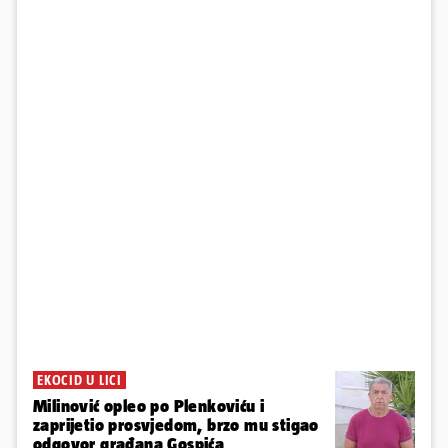
EKOCID U LICI
Milinović opleo po Plenkoviću i
zaprijetio prosvjedom, brzo mu stigao
odgovor građana Gospića