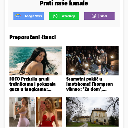
Prati naše kanale
Preporučeni članci
FOTO Prekrila grudi
Sramotni poklič u
trešnjicama i pokazala
Imotskome! Thompson
guzu u tangicama:
viknuo: 'Za dom',
Ovako ljetuje bujna
publika odgovorila:
Slavonka
'Spremni'