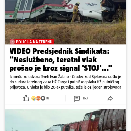
POLICIJA NA TERENU
VIDEO Predsjednik Sindikata:
"Neslužbeno, teretni vlak
prošao je kroz signal 'STOJ'..."
Između kolodvora Sveti Ivan Žabno - Gradec kod Bjelovara došlo je
do sudara teretnog vlaka HŽ Carga i putničkog vlaka HŽ putničkog
prijevoza. U vlaku je bilo 20-ak putnika, teže je ozlijeđen strojovođa
18
163