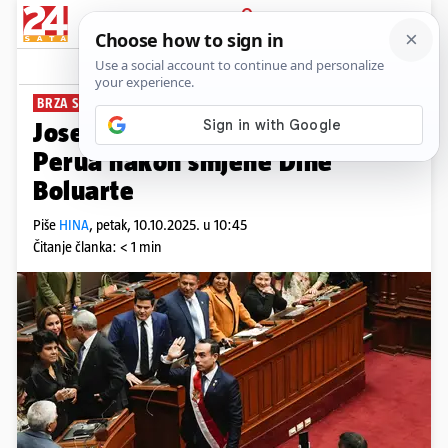
PRIJAVA
News
Komentari
1
BRZA SMJENA
Jose Jeri novi predsjednik
Perua nakon smjene Dine
Boluarte
Piše
HINA
,
petak, 10.10.2025. u 10:45
Čitanje članka: < 1 min