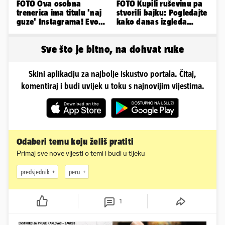
FOTO Ova osobna
FOTO Kupili ruševinu pa
trenerica ima titulu 'naj
stvorili bajku: Pogledajte
guze' Instagrama! Evo
kako danas izgleda
koliko naplaćuje po
dvorac u Zagorju
satu...
Sve što je bitno, na dohvat ruke
Skini aplikaciju za najbolje iskustvo portala. Čitaj,
komentiraj i budi uvijek u toku s najnovijim vijestima.
Odaberi temu koju želiš pratiti
Primaj sve nove vijesti o temi i budi u tijeku
predsjednik
peru
1