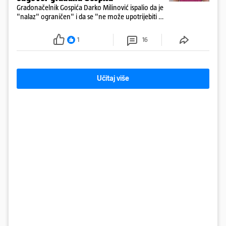
Gradonačelnik Gospića Darko Milinović ispalio da je
"nalaz" ograničen" i da se "ne može upotrijebiti za
sudske sporove". Građani Gospića ga podsjetili da
ga je naručio Uskok i da je dio spisa
1
16
Učitaj više