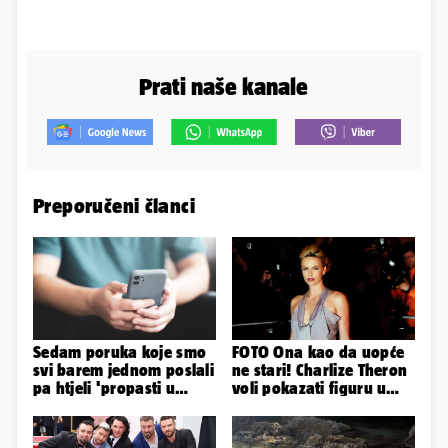
Prati naše kanale
Preporučeni članci
Sedam poruka koje smo
FOTO Ona kao da uopće
svi barem jednom poslali
ne stari! Charlize Theron
pa htjeli 'propasti u
voli pokazati figuru u
zemlju' od srama
golišavim izdanjima...