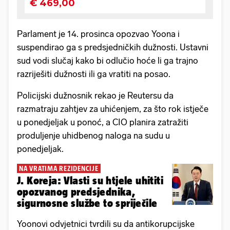
Parlament je 14. prosinca opozvao Yoona i
suspendirao ga s predsjedničkih dužnosti. Ustavni
sud vodi slučaj kako bi odlučio hoće li ga trajno
razriješiti dužnosti ili ga vratiti na posao.
Policijski dužnosnik rekao je Reutersu da
razmatraju zahtjev za uhićenjem, za što rok istječe
u ponedjeljak u ponoć, a CIO planira zatražiti
produljenje uhidbenog naloga na sudu u
ponedjeljak.
NA VRATIMA REZIDENCIJE
J. Koreja: Vlasti su htjele uhititi
opozvanog predsjednika,
sigurnosne službe to spriječile
Yoonovi odvjetnici tvrdili su da antikorupcijske