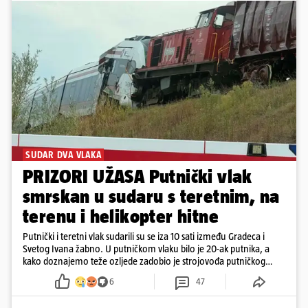
SUDAR DVA VLAKA
PRIZORI UŽASA Putnički vlak
smrskan u sudaru s teretnim, na
terenu i helikopter hitne
Putnički i teretni vlak sudarili su se iza 10 sati između Gradeca i
Svetog Ivana žabno. U putničkom vlaku bilo je 20-ak putnika, a
kako doznajemo teže ozljede zadobio je strojovođa putničkog
vlaka. Zatvoren je promet, a fotoreporteri Prigorskog objavili su
6
47
prve snimke s mjesta sudara