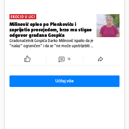
EKOCID U LICI
Milinović opleo po Plenkoviću i
zaprijetio prosvjedom, brzo mu stigao
odgovor građana Gospića
Gradonačelnik Gospića Darko Milinović ispalio da je
"nalaz" ograničen" i da se "ne može upotrijebiti za
sudske sporove". Građani Gospića ga podsjetili da
ga je naručio Uskok i da je dio spisa
14
Učitaj više