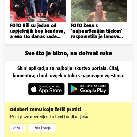
FOTO Bili su jedan od
FOTO Žena s
uspješnijih boy bendova,
'najsavršenijim tijelom'
a evo što danas rade
raspametila je fanove
članovi skupine NSYNC
zaigranim fotkama iz
plićaka
Sve što je bitno, na dohvat ruke
Skini aplikaciju za najbolje iskustvo portala. Čitaj,
komentiraj i budi uvijek u toku s najnovijim vijestima.
Odaberi temu koju želiš pratiti
Primaj sve nove vijesti o temi i budi u tijeku
kriza
južna koreja