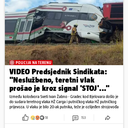
POLICIJA NA TERENU
VIDEO Predsjednik Sindikata:
"Neslužbeno, teretni vlak
prošao je kroz signal 'STOJ'..."
Između kolodvora Sveti Ivan Žabno - Gradec kod Bjelovara došlo je
do sudara teretnog vlaka HŽ Carga i putničkog vlaka HŽ putničkog
prijevoza. U vlaku je bilo 20-ak putnika, teže je ozlijeđen strojovođa
18
153