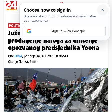
PRIJAVA
News
Komentari
0
POLITIČKA KRIZA
Južnokorejski istražitelji traže
produljenje naloga za uhićenje
opozvanog predsjednika Yoona
Piše
HINA
,
ponedjeljak, 6.1.2025. u 06:43
Čitanje članka: 1 min