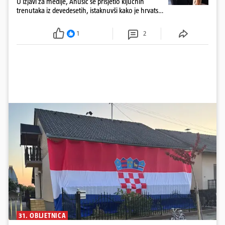
U izjavi za medije, Anušić se prisjetio ključnih
trenutaka iz devedesetih, istaknuvši kako je hrvatski
narod uspio u onome što su generacije stoljećima
sanjale.
1
2
31. OBLJETNICA