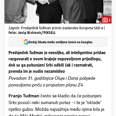
2
Zagreb: Predsjednik Tuđman primio izaslanstvo Kongresa SAD-a |
Foto: Josip Bistrovic/PIXSELL
Dodaj 24sata među omiljene izvore na Googleu
Predsjednk Tuđman je nevoljko, ali inteligentno pristao
razgovarati o ovom krajnje nepovoljnom prijedlogu,
dok su ga pobunjeni Srbi odbili čak i razmatrati,
premda im je nudio nezamislivo
Povodom 31. godišnjice Oluje i Dana pobjede
ponavljamo priču o propalom planu Z4
Franjo Tuđman
često se kladio da će pobunjeni
Srbi povući neki sumanuti potez - i te je “oklade”
rijetko gubio. Možda najvažnija među njima bila je