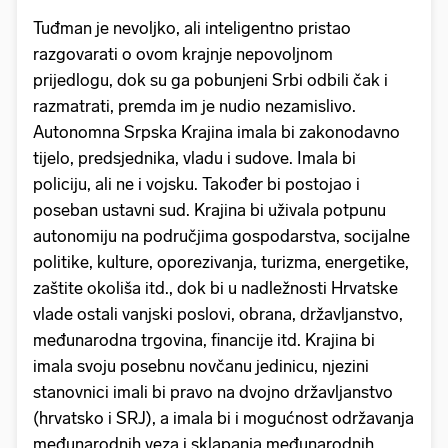
Tuđman je nevoljko, ali inteligentno pristao
razgovarati o ovom krajnje nepovoljnom
prijedlogu, dok su ga pobunjeni Srbi odbili čak i
razmatrati, premda im je nudio nezamislivo.
Autonomna Srpska Krajina imala bi zakonodavno
tijelo, predsjednika, vladu i sudove. Imala bi
policiju, ali ne i vojsku. Također bi postojao i
poseban ustavni sud. Krajina bi uživala potpunu
autonomiju na područjima gospodarstva, socijalne
politike, kulture, oporezivanja, turizma, energetike,
zaštite okoliša itd., dok bi u nadležnosti Hrvatske
vlade ostali vanjski poslovi, obrana, državljanstvo,
međunarodna trgovina, financije itd. Krajina bi
imala svoju posebnu novčanu jedinicu, njezini
stanovnici imali bi pravo na dvojno državljanstvo
(hrvatsko i SRJ), a imala bi i mogućnost održavanja
međunarodnih veza i sklapanja međunarodnih