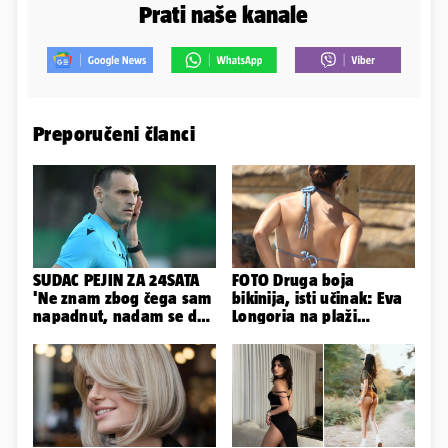
Prati naše kanale
Preporučeni članci
SUDAC PEJIN ZA 24SATA
FOTO Druga boja
'Ne znam zbog čega sam
bikinija, isti učinak: Eva
napadnut, nadam se da
Longoria na plaži
će ih policija naći'
pipkala svoje zanosne
obline