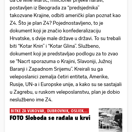
da će Mile Martić, milicioner prijeke naravi,
postavljen iz Beograda za “predsjednika”
takozvane Krajine, odbiti američki plan poznat kao
Z4. Što je plan Z4? Pojednostavljeno, to je
dokument koji je značio konfederalizaciju
Hrvatske, s dvije male države u državi. To su trebali
biti “Kotar Knin” i “Kotar Glina”. Službeno,
dokument koji je predstavljao podlogu za to zvao
se “Nacrt sporazuma o Krajini, Slavoniji, Južnoj
Baranji i Zapadnom Srijemu”. Kreirali su ga
veleposlanici zemalja četiri entiteta, Amerike,
Rusije, UN-a i Europske unije, a kako su se sastajali
u Zagrebu, u ruskom veleposlanstvu, plan je dobio
neslužbeno ime Z4.
BITKE ZA VUKOVAR, DUBROVNIK, OSIJEK...
FOTO Sloboda se rađala u krvi