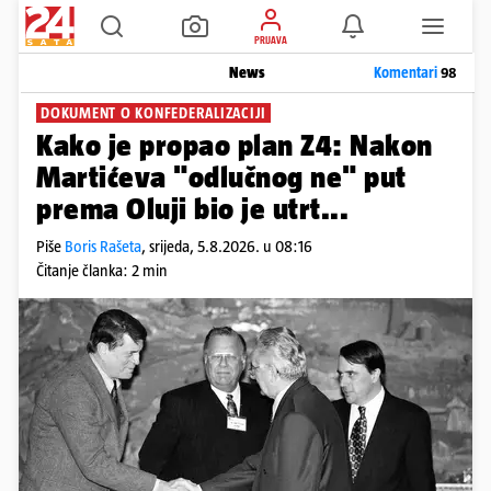
PRIJAVA
News
Komentari
98
DOKUMENT O KONFEDERALIZACIJI
Kako je propao plan Z4: Nakon
Martićeva "odlučnog ne" put
prema Oluji bio je utrt...
Piše
Boris Rašeta
,
srijeda, 5.8.2026. u 08:16
Čitanje članka: 2 min