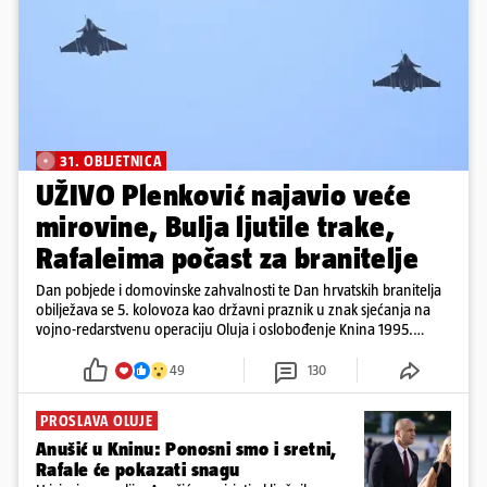
31. OBLJETNICA
UŽIVO Plenković najavio veće
mirovine, Bulja ljutile trake,
Rafaleima počast za branitelje
Dan pobjede i domovinske zahvalnosti te Dan hrvatskih branitelja
obilježava se 5. kolovoza kao državni praznik u znak sjećanja na
vojno-redarstvenu operaciju Oluja i oslobođenje Knina 1995.
godine
49
130
PROSLAVA OLUJE
Anušić u Kninu: Ponosni smo i sretni,
Rafale će pokazati snagu