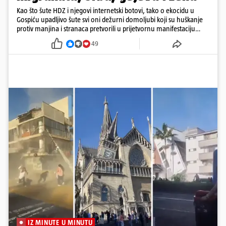
Kao što šute HDZ i njegovi internetski botovi, tako o ekocidu u
Gospiću upadljivo šute svi oni dežurni domoljubi koji su huškanje
protiv manjina i stranaca pretvorili u prijetvornu manifestaciju
ljubavi prema domovini.
49
IZ MINUTE U MINUTU