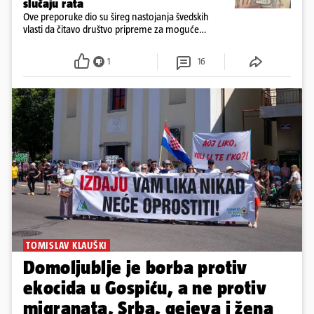
slučaju rata
Ove preporuke dio su šireg nastojanja švedskih
vlasti da čitavo društvo pripreme za moguće
posljedice vojnih ili kibernetičkih napada
1
16
TOMISLAV KLAUŠKI
Domoljublje je borba protiv
ekocida u Gospiću, a ne protiv
migranata, Srba, gejeva i žena