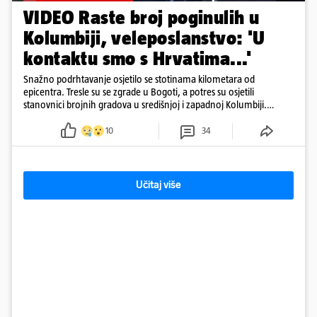
VIDEO Raste broj poginulih u
Kolumbiji, veleposlanstvo: 'U
kontaktu smo s Hrvatima...'
Snažno podrhtavanje osjetilo se stotinama kilometara od
epicentra. Tresle su se zgrade u Bogoti, a potres su osjetili
stanovnici brojnih gradova u središnjoj i zapadnoj Kolumbiji.
Prema Reutersu, podrhtavanje je zabilježeno i u Venezueli.
10
34
Učitaj više