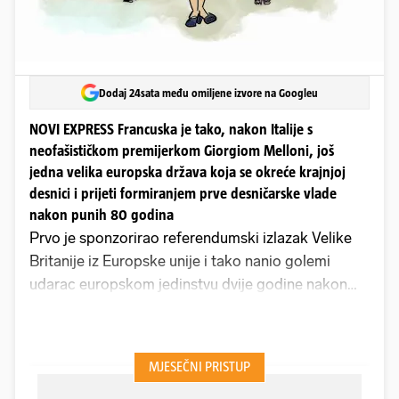
Dodaj 24sata među omiljene izvore na Googleu
NOVI EXPRESS Francuska je tako, nakon Italije s
neofašističkom premijerkom Giorgiom Melloni, još
jedna velika europska država koja se okreće krajnjoj
desnici i prijeti formiranjem prve desničarske vlade
nakon punih 80 godina
Prvo je sponzorirao referendumski izlazak Velike
Britanije iz Europske unije i tako nanio golemi
udarac europskom jedinstvu dvije godine nakon
prve agresije na Ukrajinu. U međuvremenu je uspio
instalirati svoje saveznike na vlast u Mađarskoj,
Slovačkoj, Italiji, Austriji, Hrvatskoj, nekim
skandinavskim zemljama, kao što postojano radi