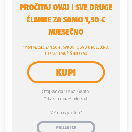
na povratku
Donalda Trumpa
u Bijelu kuću. A sad
ruski diktator
Vladimir Putin
pokušava razbiti
jednu od dvije zemlje koje su ostale najveće
okosnice Europske unije - Francusku.