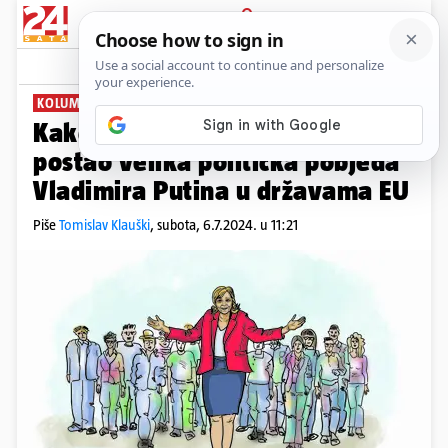
PRIJAVA
News
Komentari
5
KOLUMNA TOMISLAVA KLAUŠKOG
PLUS+
Kako je trijumf Marine Le Pen
postao velika politička pobjeda
Vladimira Putina u državama EU
Piše
Tomislav Klauški
,
subota, 6.7.2024. u 11:21