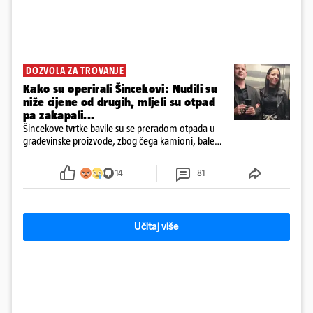
DOZVOLA ZA TROVANJE
Kako su operirali Šincekovi: Nudili su
niže cijene od drugih, mljeli su otpad
pa zakapali...
Šincekove tvrtke bavile su se preradom otpada u
građevinske proizvode, zbog čega kamioni, bale
plastike i samljeveni materijal dugo nisu izazivali
sumnju
14
81
Učitaj više