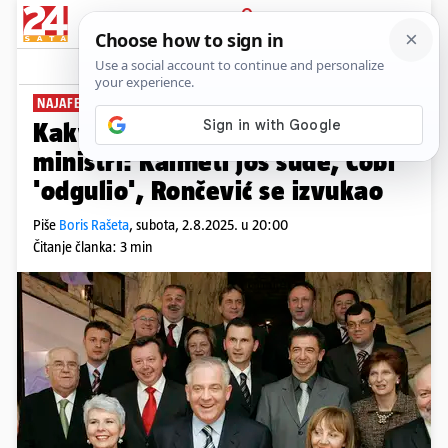
PRIJAVA
News
Komentari
38
NAJAFERIČNIJA VLADA IKAD
PLUS+
Kakva postava! Sanaderovi
ministri: Kalmeti još sude, Čobi
'odgulio', Rončević se izvukao
Piše
Boris Rašeta
,
subota, 2.8.2025. u 20:00
Čitanje članka: 3 min