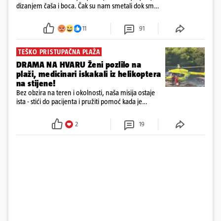
dizanjem čaša i boca. Čak su nam smetali dok smo
u panici kupili crijeva kako bismo pokušali ugasiti
požar, rekao je vlasnik
11
91
TEŠKO PRISTUPAČNA PLAŽA
DRAMA NA HVARU Ženi pozlilo na
plaži, medicinari iskakali iz helikoptera
na stijene!
Bez obzira na teren i okolnosti, naša misija ostaje
ista - stići do pacijenta i pružiti pomoć kada je
najpotrebnija - objavilo je Ministarstvo zdravstva na
Facebooku
2
19