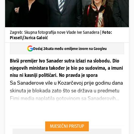
Zagreb: Skupna fotografija nove Vlade Ive Sanadera |
Foto:
Pixsell/Jurica Galoić
Dodaj 24sata među omiljene izvore na Googleu
Bivši premijer Ivo Sanader sutra izlazi na slobodu. Dio
njegovih ministara također je bio po sudovima, a imuni
nisu ni kasniji političari. No pravda je spora
Sa Sanaderove vile u Kozarčevoj prije godinu dana
skinuta je blokada zato što se država u predmetu
Fimi media naplatila gotovinom sa Sanaderovih
računa. Osuđen je jer je iz javnih poduzeća izvlačio
novac za HDZ. Privremena blokada vile služila je
kao osiguranje za naplatu štete.
Ivi Sanaderu
su,
osim blokiranih nekretnina, bile oduzete i