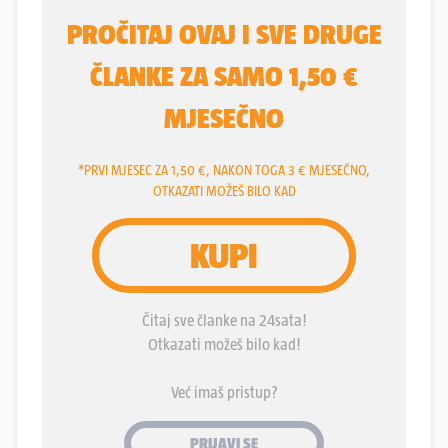
umjetnine, poput slike Vlahe Bukovca procijenjene
na više od 300 tisuća eura, te još 11 djela. Za aferu
Fimi media Sanader je morao vratiti 14,9 milijuna
kuna nerazmjera između njegove utvrđene imovine
i zakonskih primanja. Za aferu Planinska -
preplaćena zgrada - morao je vratiti 17 milijuna
kuna, koje je kao proviziju uzeo od mesara Fiolića,
dok su 15 milijuna kuna razlike morali vratiti
zajedno Sanader, Fiolić i Fiolićeve dvije tvrtke. U
predmetu INA-MOL sud je naložio Sanaderu
oduzimanje imovinske koristi od pet milijuna eura.