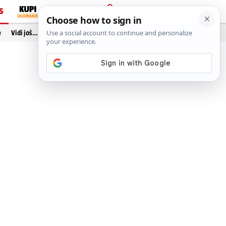
S
PRIJAVA
e
Vidi još…