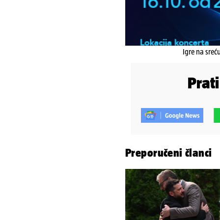
Igre na sreć
Prat
Preporučeni članci