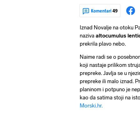
Komentari
49
Iznad Novalje na otoku Pa
naziva
altocumulus lentic
prekrila plavo nebo.
Naime radi se o posebnom
koji nastaje prilikom stru
prepreke. Javlja se u njezin
prepreke ili malo iznad. 
planinom i potpuno je nep
kao da satima stoji na ist
Morski.hr.