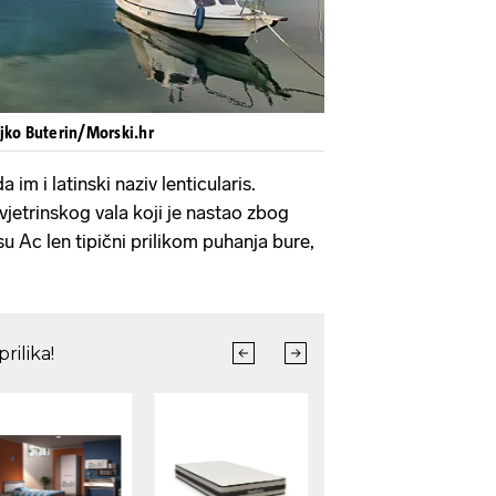
jko Buterin/Morski.hr
 im i latinski naziv lenticularis.
avjetrinskog vala koji je nastao zbog
su Ac len tipični prilikom puhanja bure,