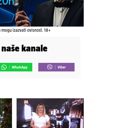
u mogu izazvati ovisnost. 18+
i naše kanale