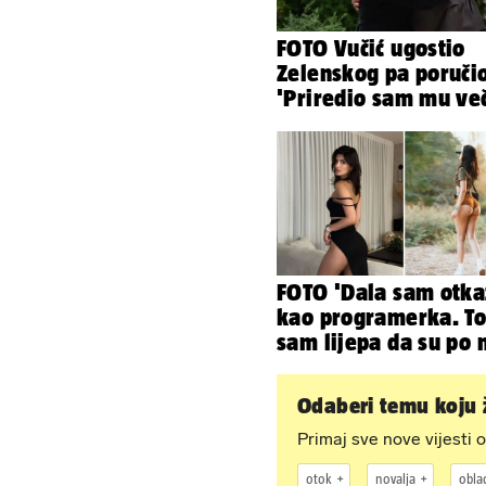
FOTO Vučić ugostio
Zelenskog pa poruči
'Priredio sam mu ve
i poželio dobrodošlic
FOTO 'Dala sam otka
kao programerka. To
sam lijepa da su po 
napravili lutku'
Odaberi temu koju ž
Primaj sve nove vijesti o
otok
novalja
oblac