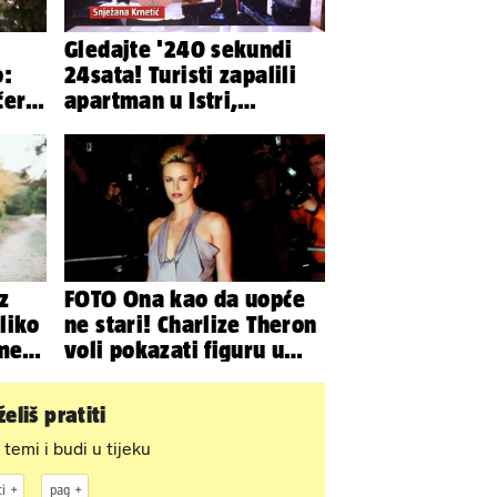
Gledajte '240 sekundi
o:
24sata! Turisti zapalili
čeru
apartman u Istri,
u'
vlasnik: 'Sezona mi je
završena'
z
FOTO Ona kao da uopće
liko
ne stari! Charlize Theron
meni
voli pokazati figuru u
golišavim izdanjima...
eliš pratiti
 temi i budi u tijeku
i
pag