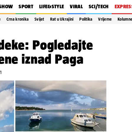
SHOW
SPORT
LIFE&STYLE
VIRAL
SCI/TECH
EXPRES
e
Crna kronika
Svijet
Rat u Ukrajini
Politika
Vrijeme
Kolumn
deke: Pogledajte
jene iznad Paga
1