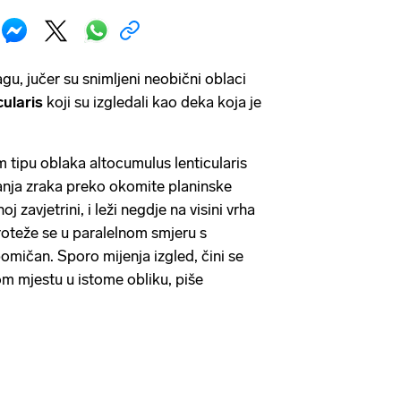
gu, jučer su snimljeni neobični oblaci
ularis
koji su izgledali kao deka koja je
 tipu oblaka altocumulus lenticularis
janja zraka preko okomite planinske
oj zavjetrini, i leži negdje na visini vrha
Proteže se u paralelnom smjeru s
omičan. Sporo mijenja izgled, čini se
om mjestu u istome obliku, piše