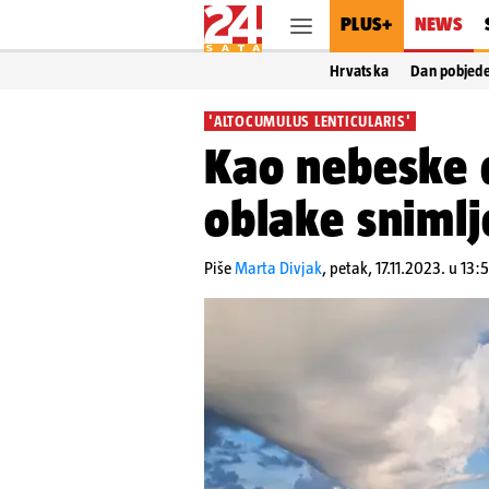
PLUS+
NEWS
Hrvatska
Dan pobjed
'ALTOCUMULUS LENTICULARIS'
Kao nebeske 
oblake sniml
Piše
Marta Divjak
,
petak, 17.11.2023. u 13:5