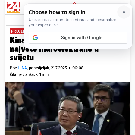
PRIJAVA
News
Komentari
0
PROJEKT OD 170 MLRD. $
Kina u Tibetu počinje izgradnju
najveće hidroelektrane u
svijetu
Piše
HINA
,
ponedjeljak, 21.7.2025. u 06:08
Čitanje članka: < 1 min