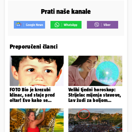
Prati naše kanale
Preporučeni članci
FOTO Bio je krezubi
Veliki tjedni horoskop:
klinac, sad staje pred
Strijelac mijenja stavove,
oltar! Evo kako se
Lav žudi za boljom
mijenjao jedan od
plaćom, Bik je rastresen
najvećih...