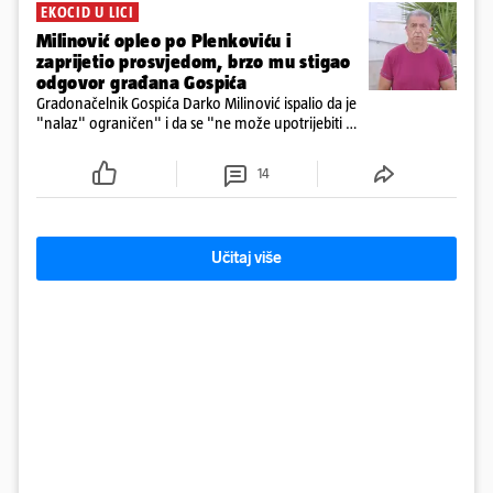
EKOCID U LICI
Milinović opleo po Plenkoviću i
zaprijetio prosvjedom, brzo mu stigao
odgovor građana Gospića
Gradonačelnik Gospića Darko Milinović ispalio da je
"nalaz" ograničen" i da se "ne može upotrijebiti za
sudske sporove". Građani Gospića ga podsjetili da
ga je naručio Uskok i da je dio spisa
14
Učitaj više