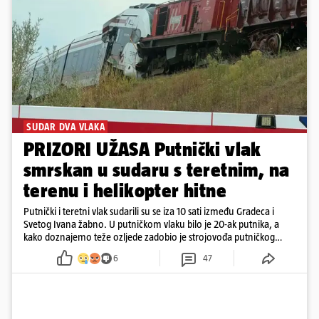
SUDAR DVA VLAKA
PRIZORI UŽASA Putnički vlak
smrskan u sudaru s teretnim, na
terenu i helikopter hitne
Putnički i teretni vlak sudarili su se iza 10 sati između Gradeca i
Svetog Ivana žabno. U putničkom vlaku bilo je 20-ak putnika, a
kako doznajemo teže ozljede zadobio je strojovođa putničkog
vlaka. Zatvoren je promet, a fotoreporteri Prigorskog objavili su
6
47
prve snimke s mjesta sudara