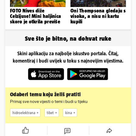
FOTO Nives diže
Oni Thompsona gledaju s
Celzijuse! Mini haljinica
visoka, a nisu ni kartu
skoro je otkrila previše
kupili
Sve što je bitno, na dohvat ruke
Skini aplikaciju za najbolje iskustvo portala. Čitaj,
komentiraj i budi uvijek u toku s najnovijim vijestima.
Odaberi temu koju želiš pratiti
Primaj sve nove vijesti o temi i budi u tijeku
hidroelektrana
tibet
kina