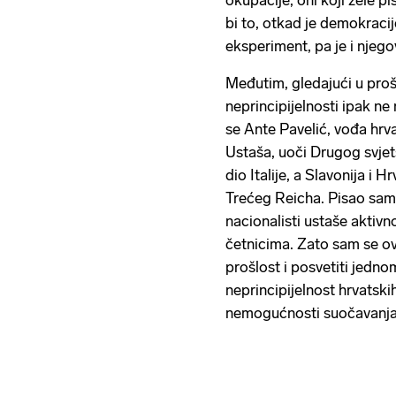
okupacije, oni koji žele pis
bi to, otkad je demokracije
eksperiment, pa je i njego
Međutim, gledajući u proš
neprincipijelnosti ipak n
se Ante Pavelić, vođa hrv
Ustaša, uoči Drugog svje
dio Italije, a Slavonija i
Trećeg Reicha. Pisao sam 
nacionalisti ustaše aktivn
četnicima. Zato sam se ova
prošlost i posvetiti jedn
neprincipijelnost hrvatski
nemogućnosti suočavanja s