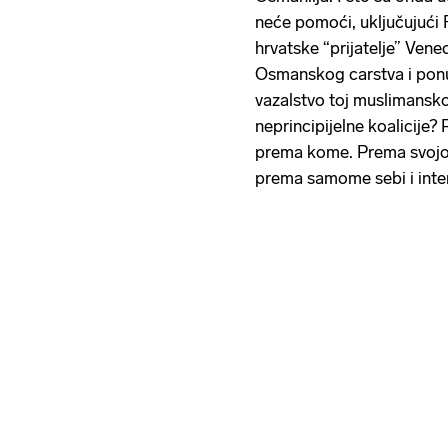
neće pomoći, uključujući 
hrvatske “prijatelje” Venec
Osmanskog carstva i ponu
vazalstvo toj muslimanskoj
neprincipijelne koalicije?
prema kome. Prema svojoj
prema samome sebi i inter