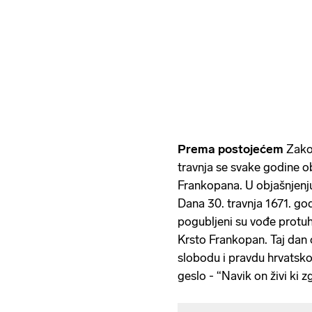
Prema postojećem
Zako
travnja se svake godine o
Frankopana. U objašnjenju
Dana 30. travnja 1671. 
pogubljeni su vođe protuh
Krsto Frankopan. Taj dan 
slobodu i pravdu hrvatsk
geslo - “Navik on živi ki z