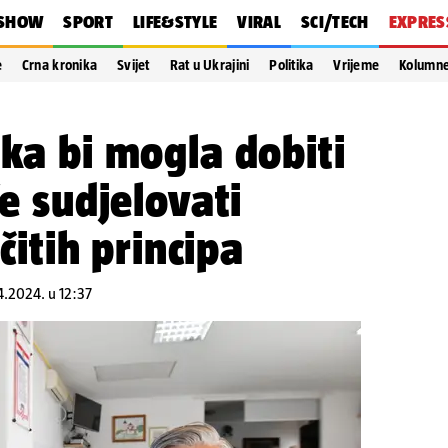
SHOW
SPORT
LIFE&STYLE
VIRAL
SCI/TECH
EXPRES
e
Crna kronika
Svijet
Rat u Ukrajini
Politika
Vrijeme
Kolumn
ska bi mogla dobiti
će sudjelovati
ičitih principa
4.2024. u 12:37