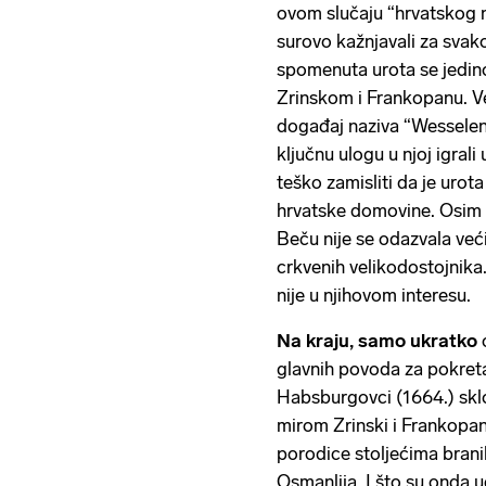
ovom slučaju “hrvatskog nar
surovo kažnjavali za svak
spomenuta urota se jedino 
Zrinskom i Frankopanu. Ve
događaj naziva “Wesseleny
ključnu ulogu u njoj igrali 
teško zamisliti da je urot
hrvatske domovine. Osim 
Beču nije se odazvala već
crkvenih velikodostojnika.
nije u njihovom interesu.
Na kraju, samo ukratko
o
glavnih povoda za pokretan
Habsburgovci (1664.) skl
mirom Zrinski i Frankopan 
porodice stoljećima bran
Osmanlija. I što su onda uč