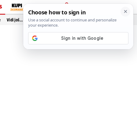
S
PRIJAVA
e
Vidi još…