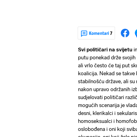
Komentari
7
Svi političari na svijetu
i
putu ponekad drže svojih i
ali vrlo često će taj put s
koalicija. Nekad se takve 
stabilnošću države, ali su
nakon upravo održanih izb
sudjelovati političari razli
mogućih scenarija je vlada u
desni, klerikalci i sekularis
homoseksualci i homofobi,
oslobođena i oni koji svi