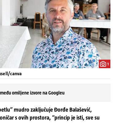
1
xsell/canva
 među omiljene izvore na Googleu
petlu” mudro zaključuje Đorđe Balašević,
oničar s ovih prostora, “princip je isti, sve su