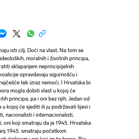
maju isti cilj. Doći na vlast. Na tom se
deoloških, moralnih i životnih principa,
kratiti sklapanjem neprincipijelnih
koalicije opravdavaju sigurnošću i
 najčešće tek izraz nemoći. I Hrvatska bi
ora mogla dobiti vlast u kojoj će
čitih principa, pa i oni bez njih. Jedan od
 kojoj će sjediti ili ju podržavati lijevi i
ti, nacionalisti i internacionalisti,
 oni koji smatraju da je 1945. Hrvatska
banj 1945. smatraju početkom