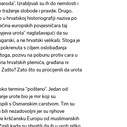
oda”. Izrabljivali su ih do nemilosti i
o traženje slobode i pravde. Drugo,
u hrvatskoj historiografiji naziva po
ćina europskih povjesničara taj
jeva urota” naglašavajući da su
ugarski, a ne hrvatski velikaši. Stoga je
a pokrenuta s ciljem oslobađanja
toga, pozivu na pobunu protiv cara u
ina hrvatskih plemića, građana ni
 Zašto? Zato što su procijenili da urota
ko termina “pošteno”. Jedan od
je urote bio je mir koji su
opili s Osmanskim carstvom. Tim su
bili nezadovoljni jer su njihove
ile kršćansku Europu od muslimanskih
inili kada su shvatili da ih u uroti nitko