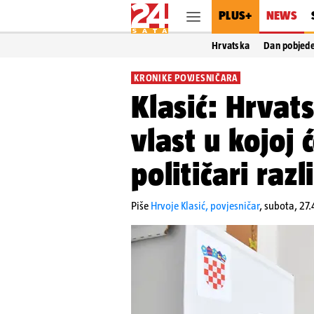
PLUS+
NEWS
Hrvatska
Dan pobjed
KRONIKE POVJESNIČARA
Klasić: Hrvat
vlast u kojoj 
političari razl
Piše
Hrvoje Klasić, povjesničar
,
subota, 27.