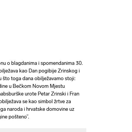
nu o blagdanima i spomendanima 30.
bilježava kao Dan pogibije Zrinskog i
 što toga dana obilježavamo stoji:
godine u Bečkom Novom Mjestu
absburške urote Petar Zrinski i Fran
obilježava se kao simbol žrtve za
oga naroda i hrvatske domovine uz
gine pošteno”.