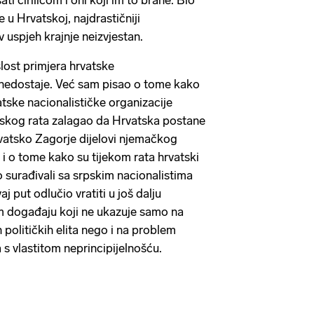
ati ćirilicom i oni koji im to brane. Bio
 u Hrvatskoj, najdrastičniji
v uspjeh krajnje neizvjestan.
lost primjera hrvatske
e nedostaje. Već sam pisao o tome kako
atske nacionalističke organizacije
tskog rata zalagao da Hrvatska postane
 Hrvatsko Zagorje dijelovi njemačkog
i o tome kako su tijekom rata hrvatski
o surađivali sa srpskim nacionalistima
j put odlučio vratiti u još dalju
om događaju koji ne ukazuje samo na
h političkih elita nego i na problem
 vlastitom neprincipijelnošću.