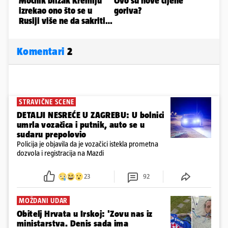
Komentari
2
STRAVIČNE SCENE
DETALJI NESREĆE U ZAGREBU: U bolnici
umrla vozačica i putnik, auto se u
sudaru prepolovio
Policija je objavila da je vozačici istekla prometna
dozvola i registracija na Mazdi
23
92
MOŽDANI UDAR
Obitelj Hrvata u Irskoj: 'Zovu nas iz
ministarstva. Denis sada ima