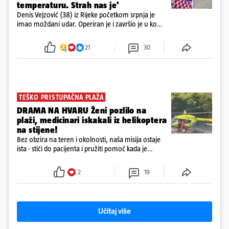
temperaturu. Strah nas je'
Denis Vejzović (38) iz Rijeke početkom srpnja je
imao moždani udar. Operiran je i završio je u komi.
Obitelj ga želi prebaciti u Hrvatsku, kažu kako
tamošnji liječnici ne vjeruju u oporavak: 'Imamo
21
30
72 sata'
TEŠKO PRISTUPAČNA PLAŽA
DRAMA NA HVARU Ženi pozlilo na
plaži, medicinari iskakali iz helikoptera
na stijene!
Bez obzira na teren i okolnosti, naša misija ostaje
ista - stići do pacijenta i pružiti pomoć kada je
najpotrebnija - objavilo je Ministarstvo zdravstva na
Facebooku
2
19
Učitaj više