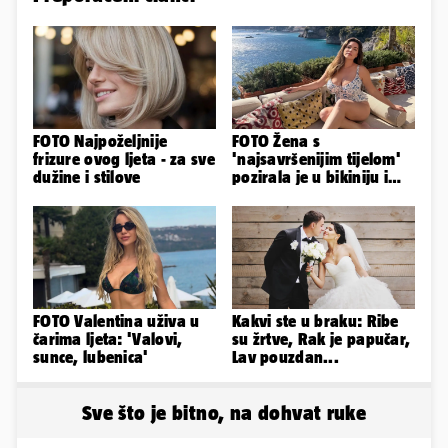
FOTO Najpoželjnije
FOTO Žena s
frizure ovog ljeta - za sve
'najsavršenijim tijelom'
dužine i stilove
pozirala je u bikiniju i
pokazala svoje bujne
obline...
FOTO Valentina uživa u
Kakvi ste u braku: Ribe
čarima ljeta: 'Valovi,
su žrtve, Rak je papučar,
sunce, lubenica'
Lav pouzdan...
Sve što je bitno, na dohvat ruke