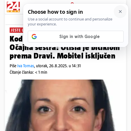
PRIJAVA
News
Komentari
2
JESTE LI JE VIDJELI?
Kod Varaždina je nestala žena.
Očajna sestra: Otišla je biciklom
prema Dravi. Mobitel isključen
Piše
Iva Tomas
,
utorak, 26.8.2025. u 14:31
Čitanje članka: < 1 min