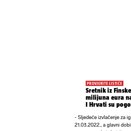
PROVJERITE LISTIĆE
Sretnik iz Finsk
milijuna eura n
I Hrvati su pogo
- Sljedeće izvlačenje za i
21.03.2022., a glavni dob