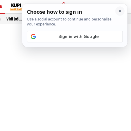
S
PRIJAVA
e
Vidi još…