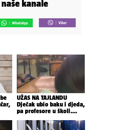
i naše kanale
ibe
UŽAS NA TAJLANDU
čar,
Dječak ubio baku i djeda,
pa profesore u školi.
Više od 30 ljudi je
ranjeno