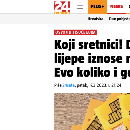
PLUS+
NEWS
Hrvatska
Dan pobjed
OSVOJILI TISUĆE EURA
Koji sretnici!
lijepe iznose
Evo koliko i g
Piše
24sata
,
petak, 17.3.2023. u 21:24