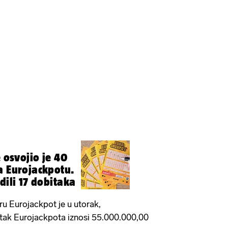
e osvojio je 40
a Eurojackpotu.
dili 17 dobitaka
gru Eurojackpot je u utorak,
itak Eurojackpota iznosi 55.000.000,00