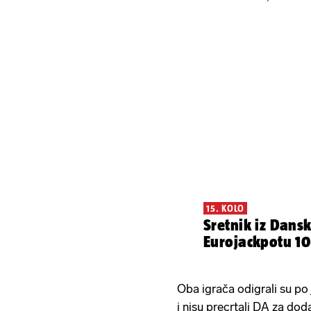
15. KOLO
Sretnik iz Dansk
Eurojackpotu 10
Oba igrača odigrali su po
i nisu precrtali DA za dod