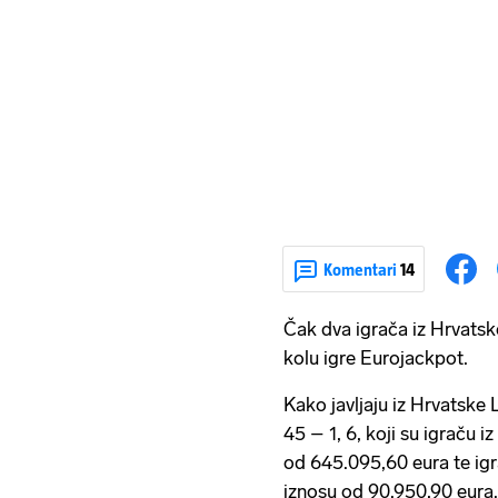
Komentari
14
Čak dva igrača iz Hrvatske
kolu igre Eurojackpot.
Kako javljaju iz Hrvatske Lu
45 – 1, 6, koji su igraču 
od 645.095,60 eura te ig
iznosu od 90.950,90 eura.