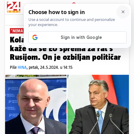
PRIJAVA
News
Komentari
3
'NEMA POTREBE ZA MIJEŠANJEM'
Kolakušić: Vjerujem Orbanu kad
kaže da se EU sprema za rat s
Rusijom. On je ozbiljan političar
Piše
HINA
,
petak, 24.5.2024. u 14:15