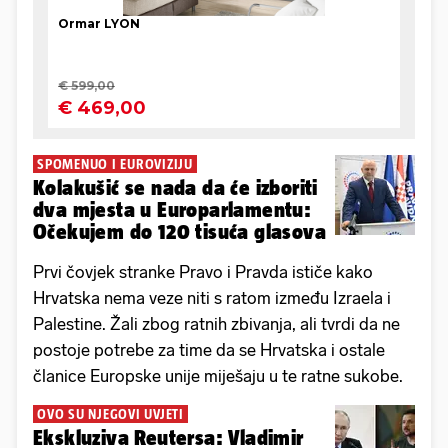
SPOMENUO I EUROVIZIJU
Kolakušić se nada da će izboriti
dva mjesta u Europarlamentu:
Očekujem do 120 tisuća glasova
Prvi čovjek stranke Pravo i Pravda ističe kako
Hrvatska nema veze niti s ratom između Izraela i
Palestine. Žali zbog ratnih zbivanja, ali tvrdi da ne
postoje potrebe za time da se Hrvatska i ostale
članice Europske unije miješaju u te ratne sukobe.
OVO SU NJEGOVI UVJETI
Ekskluziva Reutersa: Vladimir