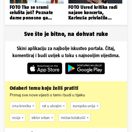
FOTO Tko se srami
FOTO Usred kritika radi
celulita još? Poznate
najave koncerta,
dame ponosno ga
Karleuša privlačila
pokazuju pa slave svoje
mnoge poglede na
obline
aerodromu
Sve što je bitno, na dohvat ruke
Skini aplikaciju za najbolje iskustvo portala. Čitaj,
komentiraj i budi uvijek u toku s najnovijim vijestima.
Odaberi temu koju želiš pratiti
Primaj sve nove vijesti o temi i budi u tijeku
crna kronika
rat u ukrajini
europska unija
rusija
viktor orban
mislav kolakušić