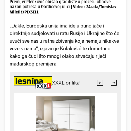
Premijer Plenković obišao gradilište u procesu obnove
nakon potresa u Đorđićevoj ulici
| Video: 24sata/Tomislav
Miletić/PIXSELL
„Dakle, Europska unija ima ideju puno jače i
direktnije sudjelovati u ratu Rusije i Ukrajine što će
uvući sve nas u ratna zbivanja koja nemaju nikakve
veze s nama“, izjavio je Kolakušić te dometnuo
kako ga čudi što mnogi olako shvaćaju riječi
mađarskog premijera.