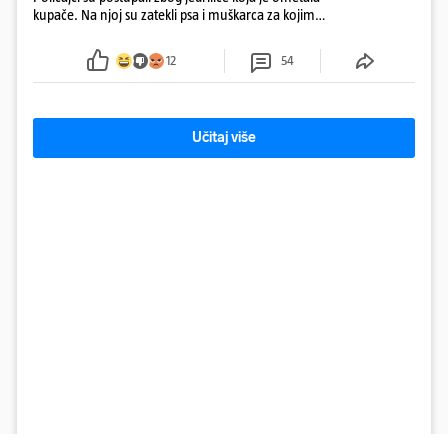
kupače. Na njoj su zatekli psa i muškarca za kojim
se od ranije trage. Muškarac je pružao otpor te su
ga uhitili, a psa je preuzeo komunalni redar
12
54
Učitaj više