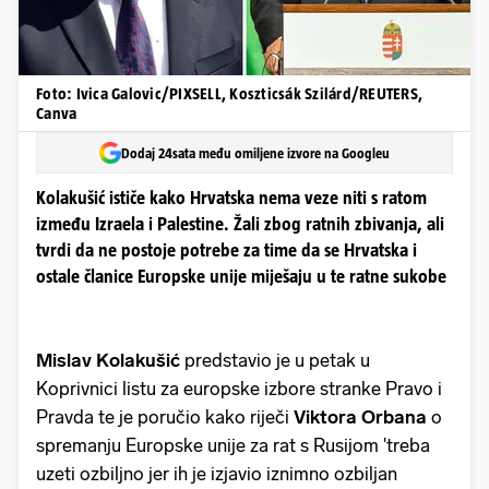
Foto: Ivica Galovic/PIXSELL, Koszticsák Szilárd/REUTERS,
Canva
Dodaj 24sata među omiljene izvore na Googleu
Kolakušić ističe kako Hrvatska nema veze niti s ratom
između Izraela i Palestine. Žali zbog ratnih zbivanja, ali
tvrdi da ne postoje potrebe za time da se Hrvatska i
ostale članice Europske unije miješaju u te ratne sukobe
Mislav Kolakušić
predstavio je u petak u
Koprivnici listu za europske izbore stranke Pravo i
Pravda te je poručio kako riječi
Viktora Orbana
o
spremanju Europske unije za rat s Rusijom 'treba
uzeti ozbiljno jer ih je izjavio iznimno ozbiljan