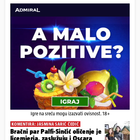
Igre na sreću mogu izazvati ovisnost. 18+
KOMENTIRA: JASMINA SARIĆ ČEDIĆ
Bračni par Palfi-Sinčić oličenje je
licemjerja, zaslužuju i Oscara