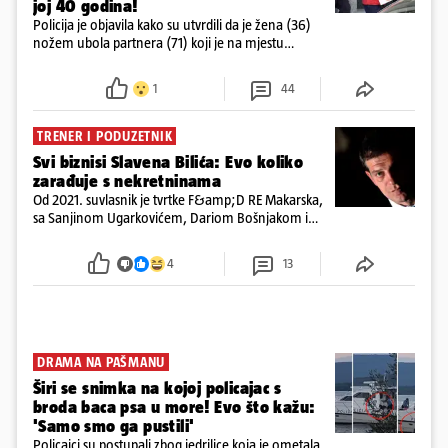
joj 40 godina!
Policija je objavila kako su utvrdili da je žena (36)
nožem ubola partnera (71) koji je na mjestu
preminuo. Imala je 2,03 promila. U nedjelju su je
ispitali i poslali u istražni zatvor
1
44
TRENER I PODUZETNIK
Svi biznisi Slavena Bilića: Evo koliko
zarađuje s nekretninama
Od 2021. suvlasnik je tvrtke F&amp;D RE Makarska,
sa Sanjinom Ugarkovićem, Dariom Bošnjakom i
Dobrislavom Hrkaćem. Tvrtka je registrirana za
poslovanje nekretninama, a od osnutka nema
4
13
zaposlenih
DRAMA NA PAŠMANU
Širi se snimka na kojoj policajac s
broda baca psa u more! Evo što kažu:
'Samo smo ga pustili'
Policajci su postupali zbog jedrilice koja je ometala