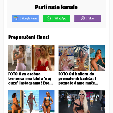
Prati naše kanale
Preporučeni članci
FOTO Ova osobna
FOTO Od haltera do
trenerica ima titulu 'naj
premalenih badića: I
guze' Instagrama! Evo
poznate dame muče
koliko naplaćuje po
vrućine, evo kako su
satu...
pozirale