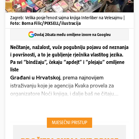
Zagreb: Velika posje?enost sajma knjiga Interliber na Velesajmu |
Foto: Borna Filic/PIXSELL/ilustracija
Dodaj 24sata među omiljene izvore na Googleu
Nečitanje, nažalost, vuče pogubniju pojavu od neznanja
i površnosti, a to je gubljenje rječnika vlastitog jezika.
Pa svi “bindžaju”, čekaju “apdejt” i “plejaju” omiljene
liste
Građani u Hrvatskoj
, prema najnovijem
istraživanju koje je agencija Kvaka provela za
organizatore Noći knjiga, i dalje baš ne čitaju.
Gledano u brojkama, od 1000 ispitanika, njih 42
posto u prošloj je godini pročitalo barem jednu
knjigu. Postotak je isti kao i 2019., nešto niži nego
posljednje dvije godine. Ali u zadnjih 11 godina,
koliko se istraživanje provodi, rezultat je uvijek