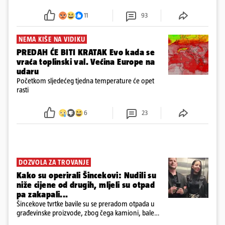
u panici kupili crijeva kako bismo pokušali ugasiti
požar, rekao je vlasnik
11
93
NEMA KIŠE NA VIDIKU
PREDAH ĆE BITI KRATAK Evo kada se
vraća toplinski val. Većina Europe na
udaru
Početkom sljedećeg tjedna temperature će opet
rasti
6
23
DOZVOLA ZA TROVANJE
Kako su operirali Šincekovi: Nudili su
niže cijene od drugih, mljeli su otpad
pa zakapali...
Šincekove tvrtke bavile su se preradom otpada u
građevinske proizvode, zbog čega kamioni, bale
plastike i samljeveni materijal dugo nisu izazivali