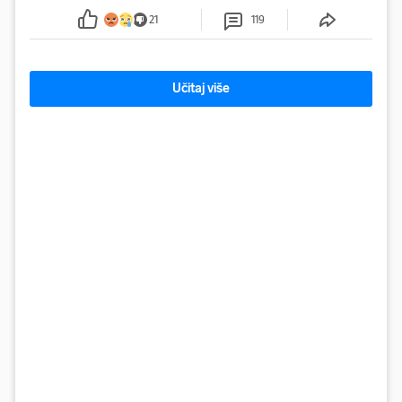
sumnju
21
119
Učitaj više