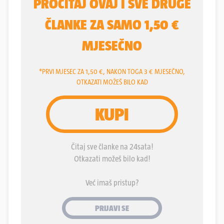
pola-pola. Dakle, polovica građana u prosjeku
godišnje ne pročita nijednu knjigu. Tu bi se
vjerojatno našlo i školaraca. Nerijetko ispadne i da
je jedina knjiga koju pročitaju njihovi roditelji
upravo lektira - da pomognu klincu kojemu se ne
da čitati tamo neki ishlapjeli kanon. A u cijelom
kaosu koji proživljavamo posljednjih nekoliko
godina, i to čitanje je, moglo bi se reći, postalo
precijenjeno. Pa tko će čitati uz sav dnevni posao,
psihozu zbog strašnih vijesti koje postaju sve
strašnije, da ne govorimo o vremenu koje nam
oduzimaju oceani sadržaja na raznim platformama.