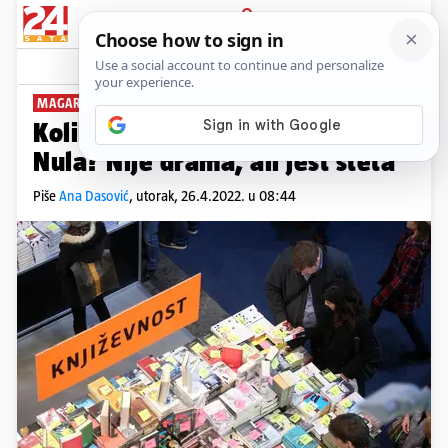
PRIJAVA
News
Komentari
2
MAGAREĆA KLUPA
PLUS+
Koliko ste knjiga ‘odbindžali’?
Nula? Nije drama, ali jest šteta
Piše
Ana Dasović
,
utorak, 26.4.2022. u 08:44