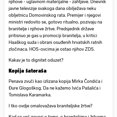
njihove - uglavnom materijalne - zahtjeve. Dnevnik
javne televizije svakoga dana obilježava neku
obljetnicu Domovinskog rata. Premijer i njegovi
ministri redovito se, gotovo ritualno, pozivaju na
branitelje i njihove žrtve. Predsjednik države
pritisnuo je gas u promociji branitelja, u kritici
Haaškog suda i obrani osuđenih hrvatskih ratnih
zločinaca. HOS-ovcima je ostao njihov ZDS.
Kakav je to dignitet oduzet?
Kopija šatoraša
Penava zvuči kao izlizana kopija Mirka Čondića i
Đure Glogoškog. Da ne kažemo Ivića Pašalića i
Tomislava Karamarka.
I tko ovdje omalovažava braniteljske žrtve?
Kad se već govori o tome, o braniteljima i žrtvama,