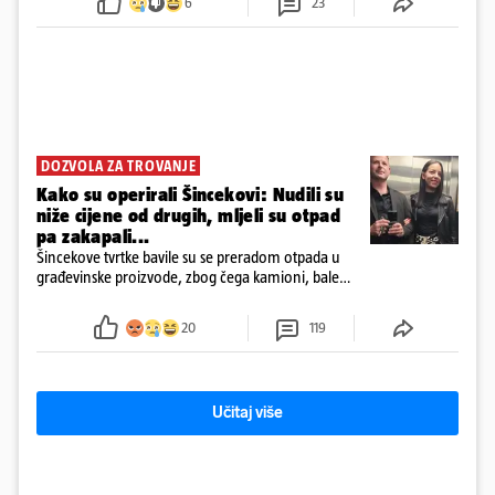
6
23
DOZVOLA ZA TROVANJE
Kako su operirali Šincekovi: Nudili su
niže cijene od drugih, mljeli su otpad
pa zakapali...
Šincekove tvrtke bavile su se preradom otpada u
građevinske proizvode, zbog čega kamioni, bale
plastike i samljeveni materijal dugo nisu izazivali
sumnju
20
119
Učitaj više