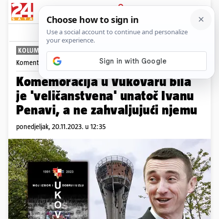
PRIJAVA
News
Komentari
40
KOLUMNA: TOMISLAV KLAUŠKI
Komentira
Tomislav Klauški
Komemoracija u Vukovaru bila
je 'veličanstvena' unatoč Ivanu
Penavi, a ne zahvaljujući njemu
ponedjeljak, 20.11.2023. u 12:35