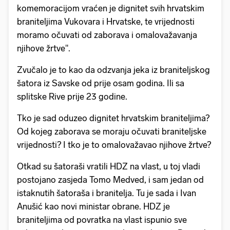
komemoracijom vraćen je dignitet svih hrvatskim
braniteljima Vukovara i Hrvatske, te vrijednosti
moramo očuvati od zaborava i omalovažavanja
njihove žrtve".
Zvučalo je to kao da odzvanja jeka iz braniteljskog
šatora iz Savske od prije osam godina. Ili sa
splitske Rive prije 23 godine.
Tko je sad oduzeo dignitet hrvatskim braniteljima?
Od kojeg zaborava se moraju očuvati braniteljske
vrijednosti? I tko je to omalovažavao njihove žrtve?
Otkad su šatoraši vratili HDZ na vlast, u toj vladi
postojano zasjeda Tomo Medved, i sam jedan od
istaknutih šatoraša i branitelja. Tu je sada i Ivan
Anušić kao novi ministar obrane. HDZ je
braniteljima od povratka na vlast ispunio sve