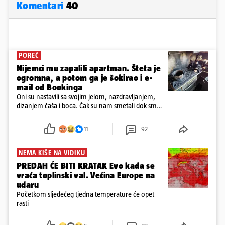
Komentari
40
POREČ
Nijemci mu zapalili apartman. Šteta je
ogromna, a potom ga je šokirao i e-
mail od Bookinga
Oni su nastavili sa svojim jelom, nazdravljanjem,
dizanjem čaša i boca. Čak su nam smetali dok smo
u panici kupili crijeva kako bismo pokušali ugasiti
požar, rekao je vlasnik
11
92
NEMA KIŠE NA VIDIKU
PREDAH ĆE BITI KRATAK Evo kada se
vraća toplinski val. Većina Europe na
udaru
Početkom sljedećeg tjedna temperature će opet
rasti