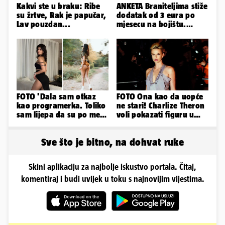
Kakvi ste u braku: Ribe
ANKETA Braniteljima stiže
su žrtve, Rak je papučar,
dodatak od 3 eura po
Lav pouzdan...
mjesecu na bojištu.
Slažete li se s time?
FOTO 'Dala sam otkaz
FOTO Ona kao da uopće
kao programerka. Toliko
ne stari! Charlize Theron
sam lijepa da su po meni
voli pokazati figuru u
napravili lutku'
golišavim izdanjima...
Sve što je bitno, na dohvat ruke
Skini aplikaciju za najbolje iskustvo portala. Čitaj,
komentiraj i budi uvijek u toku s najnovijim vijestima.