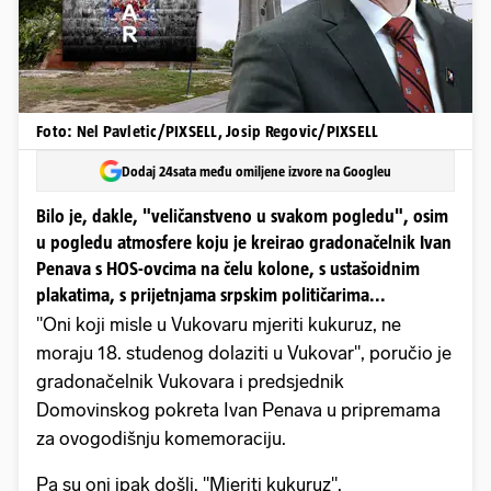
Foto: Nel Pavletic/PIXSELL, Josip Regovic/PIXSELL
Dodaj 24sata među omiljene izvore na Googleu
Bilo je, dakle, "veličanstveno u svakom pogledu", osim
u pogledu atmosfere koju je kreirao gradonačelnik Ivan
Penava s HOS-ovcima na čelu kolone, s ustašoidnim
plakatima, s prijetnjama srpskim političarima...
"Oni koji misle u Vukovaru mjeriti kukuruz, ne
moraju 18. studenog dolaziti u Vukovar", poručio je
gradonačelnik Vukovara i predsjednik
Domovinskog pokreta Ivan Penava u pripremama
za ovogodišnju komemoraciju.
Pa su oni ipak došli. "Mjeriti kukuruz".