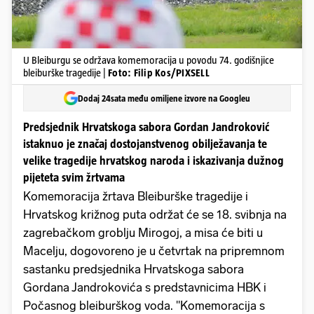
U Bleiburgu se održava komemoracija u povodu 74. godišnjice
bleiburške tragedije |
Foto: Filip Kos/PIXSELL
Dodaj 24sata među omiljene izvore na Googleu
Predsjednik Hrvatskoga sabora Gordan Jandroković
istaknuo je značaj dostojanstvenog obilježavanja te
velike tragedije hrvatskog naroda i iskazivanja dužnog
pijeteta svim žrtvama
Komemoracija žrtava Bleiburške tragedije i
Hrvatskog križnog puta održat će se 18. svibnja na
zagrebačkom groblju Mirogoj, a misa će biti u
Macelju, dogovoreno je u četvrtak na pripremnom
sastanku predsjednika Hrvatskoga sabora
Gordana Jandrokovića s predstavnicima HBK i
Počasnog bleiburškog voda. "Komemoracija s