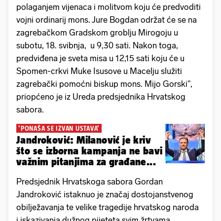
polaganjem vijenaca i molitvom koju će predvoditi
vojni ordinarij mons. Jure Bogdan održat će se na
zagrebačkom Gradskom groblju Mirogoju u
subotu, 18. svibnja, u 9,30 sati. Nakon toga,
predviđena je sveta misa u 12,15 sati koju će u
Spomen-crkvi Muke Isusove u Macelju služiti
zagrebački pomoćni biskup mons. Mijo Gorski",
priopćeno je iz Ureda predsjednika Hrvatskog
sabora.
'PONAŠA SE IZVAN USTAVA'
Jandroković: Milanović je kriv
što se izborna kampanja ne bavi
važnim pitanjima za građane...
Predsjednik Hrvatskoga sabora Gordan
Jandroković istaknuo je značaj dostojanstvenog
obilježavanja te velike tragedije hrvatskog naroda
i iskazivanja dužnog pijeteta svim žrtvama.