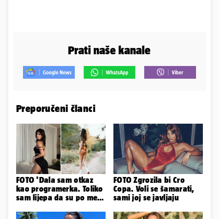
Prati naše kanale
Preporučeni članci
FOTO 'Dala sam otkaz
FOTO Zgrozila bi Cro
kao programerka. Toliko
Copa. Voli se šamarati,
sam lijepa da su po meni
sami joj se javljaju
napravili lutku'