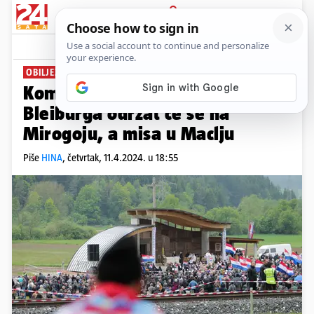
PRIJAVA
News
Komentari
0
OBILJEŽAVANJE
Komemoracija za žrtve
Bleiburga održat će se na
Mirogoju, a misa u Maclju
Piše
HINA
,
četvrtak, 11.4.2024. u 18:55