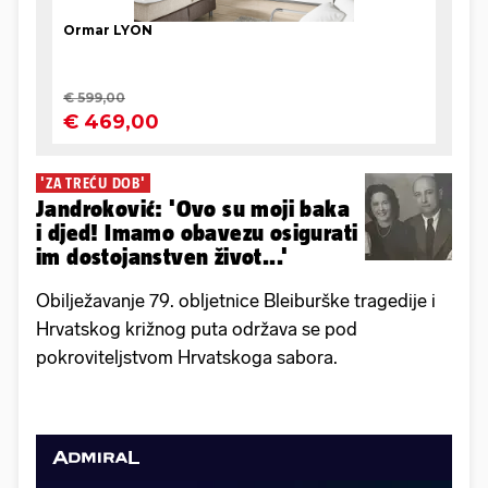
'ZA TREĆU DOB'
Jandroković: 'Ovo su moji baka
i djed! Imamo obavezu osigurati
im dostojanstven život...'
Obilježavanje 79. obljetnice Bleiburške tragedije i
Hrvatskog križnog puta održava se pod
pokroviteljstvom Hrvatskoga sabora.