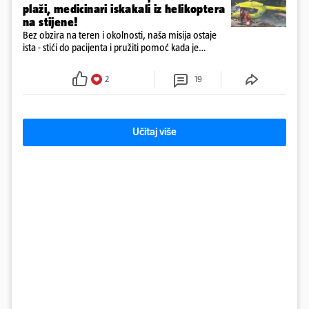
plaži, medicinari iskakali iz helikoptera
na stijene!
Bez obzira na teren i okolnosti, naša misija ostaje
ista - stići do pacijenta i pružiti pomoć kada je
najpotrebnija - objavilo je Ministarstvo zdravstva na
Facebooku
2
19
Učitaj više