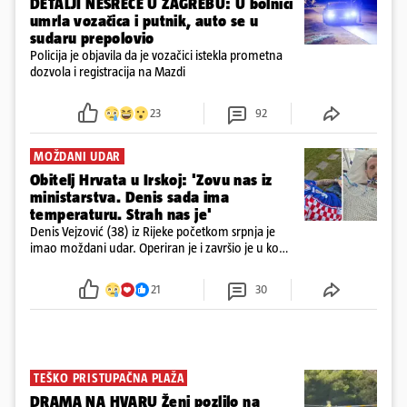
DETALJI NESREĆE U ZAGREBU: U bolnici
umrla vozačica i putnik, auto se u
sudaru prepolovio
Policija je objavila da je vozačici istekla prometna
dozvola i registracija na Mazdi
23
92
MOŽDANI UDAR
Obitelj Hrvata u Irskoj: 'Zovu nas iz
ministarstva. Denis sada ima
temperaturu. Strah nas je'
Denis Vejzović (38) iz Rijeke početkom srpnja je
imao moždani udar. Operiran je i završio je u komi.
Obitelj ga želi prebaciti u Hrvatsku, kažu kako
tamošnji liječnici ne vjeruju u oporavak: 'Imamo
21
30
72 sata'
TEŠKO PRISTUPAČNA PLAŽA
DRAMA NA HVARU Ženi pozlilo na