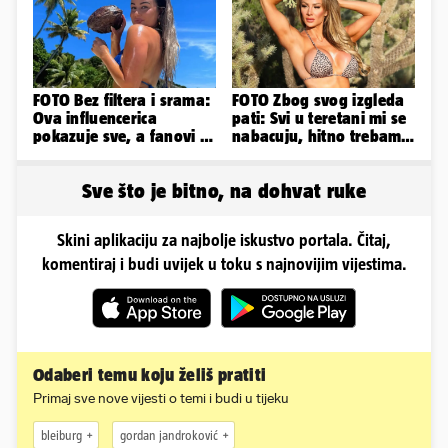
FOTO Bez filtera i srama:
FOTO Zbog svog izgleda
Ova influencerica
pati: Svi u teretani mi se
pokazuje sve, a fanovi je
nabacuju, hitno trebam
naprosto obožavaju!
tjelohranitelja!
Sve što je bitno, na dohvat ruke
Skini aplikaciju za najbolje iskustvo portala. Čitaj,
komentiraj i budi uvijek u toku s najnovijim vijestima.
Odaberi temu koju želiš pratiti
Primaj sve nove vijesti o temi i budi u tijeku
bleiburg
gordan jandroković