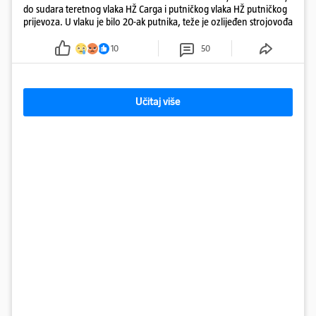
do sudara teretnog vlaka HŽ Carga i putničkog vlaka HŽ putničkog
prijevoza. U vlaku je bilo 20-ak putnika, teže je ozlijeđen strojovođa
10
50
Učitaj više