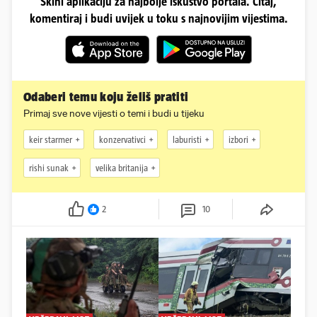
Skini aplikaciju za najbolje iskustvo portala. Čitaj,
komentiraj i budi uvijek u toku s najnovijim vijestima.
Odaberi temu koju želiš pratiti
Primaj sve nove vijesti o temi i budi u tijeku
keir starmer
konzervativci
laburisti
izbori
rishi sunak
velika britanija
2
10