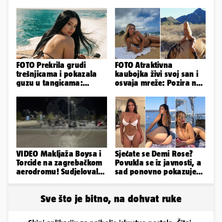
FOTO Prekrila grudi
FOTO Atraktivna
trešnjicama i pokazala
kaubojka živi svoj san i
guzu u tangicama:
osvaja mreže: Pozira na
Ovako ljetuje bujna
konjima, nastupa na
Slavonka
rodeu...
VIDEO Makljaža Boysa i
Sjećate se Demi Rose?
Torcide na zagrebačkom
Povukla se iz javnosti, a
aerodromu! Sudjelovalo
sad ponovno pokazuje
je čak 50 huligana
obline. Ovako izgleda
Sve što je bitno, na dohvat ruke