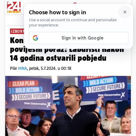
PRIJAVA
News
Komentari
10
IZBORNA NOĆ
Konzevativci u Britaniji doživjeli
povijesni poraz: Laburisti nakon
14 godina ostvarili pobjedu
Piše
HINA
,
petak, 5.7.2024. u 00:18