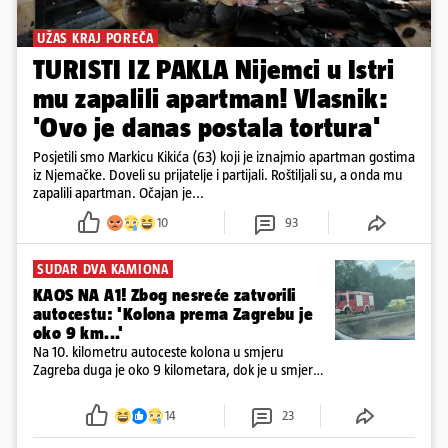
UŽAS KRAJ POREČA
TURISTI IZ PAKLA Nijemci u Istri
mu zapalili apartman! Vlasnik:
'Ovo je danas postala tortura'
Posjetili smo Markicu Kikića (63) koji je iznajmio apartman gostima
iz Njemačke. Doveli su prijatelje i partijali. Roštiljali su, a onda mu
zapalili apartman. Očajan je...
10
93
SUDAR DVA KAMIONA
KAOS NA A1! Zbog nesreće zatvorili
autocestu: 'Kolona prema Zagrebu je
oko 9 km...'
Na 10. kilometru autoceste kolona u smjeru
Zagreba duga je oko 9 kilometara, dok je u smjeru
mora kolona duga oko tri kilometra
14
23