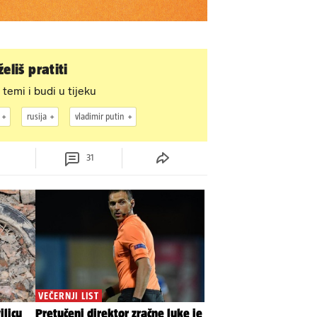
eliš pratiti
 temi i budi u tijeku
rusija
vladimir putin
31