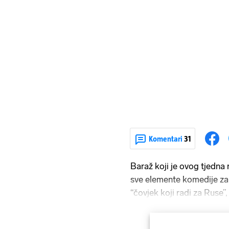
Komentari
31
Baraž koji je ovog tjedna
sve elemente komedije za
“čovjek koji radi za Ruse”
plaćaju Rusi”, na kraju čak 
obavještajac, možda čak i 