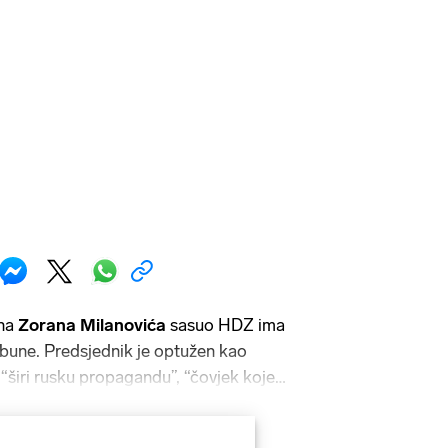
 na
Zorana Milanovića
sasuo HDZ ima
bune. Predsjednik je optužen kao
, “širi rusku propagandu”, “čovjek kojeg
i kao “ruski oficir”, što će reći
rezident zloglasnih ruskih službi koje