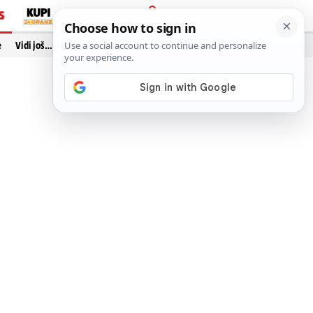
S
PRIJAVA
e
Vidi još…