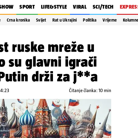
SHOW
SPORT
LIFE&STYLE
VIRAL
SCI/TECH
EXPRES
e
Crna kronika
Svijet
Rat u Ukrajini
Politika
Vrijeme
Kolumn
st ruske mreže u
 su glavni igrači
Putin drži za j**a
14:23
Čitanje članka: 10 min