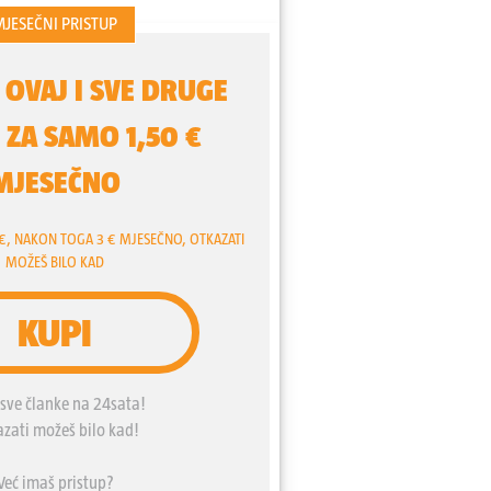
 novičok ili im u čaj ulijevaju plutonij
a. Optužbe su postale službene kad je
lnu sigurnost dobio zadatak ispitati je
icir”.
Ranko Ostojić
postavio je
agenciji. Dobio je kratak odgovor -
Rusi imaju ikakve veze s
m.