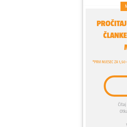
kritičarima režima podmeću
umjesto mlijeka ili viskij
saborski Odbor za naciona
li Zoran Milanović ruski “of
službeni upit Sigurnosnoj 
nema ni govora o tome da 
Milanovićevom kampanjo