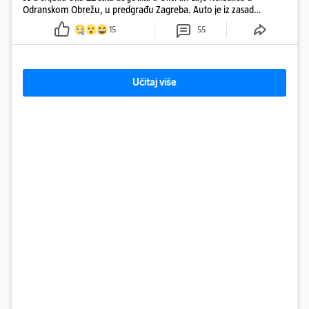
Odranskom Obrežu, u predgrađu Zagreba. Auto je iz zasad
neutvrđenih razloga sletio s kolnika, a od siline udara vozilo se
15
55
prepolovilo.
Učitaj više