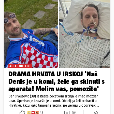
APEL OBITELJI
DRAMA HRVATA U IRSKOJ 'Naš
Denis je u komi, žele ga skinuti s
aparata! Molim vas, pomozite'
Denis Vejzović (38) iz Rijeke početkom srpnja je imao moždani
udar. Operiran je i završio je u komi. Obitelj ga želi prebaciti u
Hrvatsku, kažu kako tamošnji liječnici ne vjeruju u oporavak:
'Imamo 72 sata'
48
104