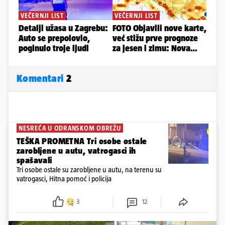
Komentari
2
NESREĆA U ODRANSKOM OBREŽU
TEŠKA PROMETNA Tri osobe ostale
zarobljene u autu, vatrogasci ih
spašavali
Tri osobe ostale su zarobljene u autu, na terenu su
vatrogasci, Hitna pomoć i policija
3
12