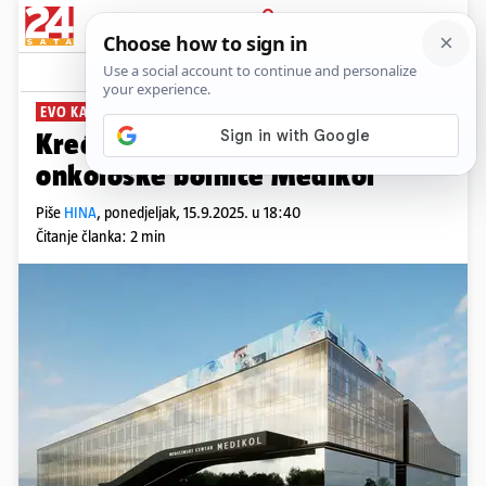
PRIJAVA
News
Komentari
2
EVO KAKO ĆE IZGLEDATI
Kreće izgradnja Specijalne
onkološke bolnice Medikol
Piše
HINA
,
ponedjeljak, 15.9.2025. u 18:40
Čitanje članka: 2 min