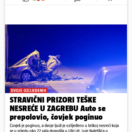
DVOJE OZLIJEĐENIH
STRAVIČNI PRIZORI TEŠKE
NESREĆE U ZAGREBU Auto se
prepolovio, čovjek poginuo
Čovjek je poginuo, a dvoje ljudi je ozlijeđeno u teškoj nesreći koja
se u srijedu oko 22 sata dogodila u Ulici dr. Luje Naletilića u