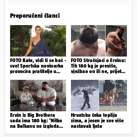
Preporučeni članci
FOTO Kate, vidi ti se baš -
FOTO Stručnjaci o Ervinu:
sve! Sportska novinarka
Tih 180 kg je previše,
provocira pratitelje u
vježbao on ili ne, prijete
oskudnim haljinama
mu mnoge komplikacije
Ervin iz Big Brothera
Hrvatsku čeka toplija
sada ima 180 kg: 'Nitko
zima, a jesen je sve više
na Balkanu ne izgleda
nastavak ljeta
kao ja, stranci me hvale'