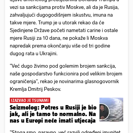
vezi sa sankcijama protiv Moskve, ali da je Rusija,
zahvaljujući dugogodišnjem iskustvu, imuna na
takve mjere. Trump je u utorak rekao da će
Sjedinjene Države početi nametati carine i ostale
mjere Rusiji za 10 dana, ne pokaže li Moskva
napredak prema okončanju više od tri godine
dugog rata u Ukrajini.
"Već dugo živimo pod golemim brojem sankcija,
naše gospodarstvo funkcionira pod velikim brojem
ograničenja", rekao je novinarima glasnogovornik
Kremlja Dmitrij Peskov.
IZAZVAO JE TSUNAMI
Seizmolog: Potres u Rusiji je bio
jak, ali je tamo to normalno. Na
nas u Europi neće imati utjecaja
"Stoga smo, naravno, već razvili određeni imunitet