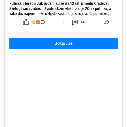
Putnički i teretni vlak sudarili su se iza 10 sati između Gradeca i
Svetog Ivana žabno. U putničkom vlaku bilo je 20-ak putnika, a
kako doznajemo teže ozljede zadobio je strojovođa putničkog
vlaka. Zatvoren je promet, a fotoreporteri Prigorskog objavili su
5
44
prve snimke s mjesta sudara
Učitaj više