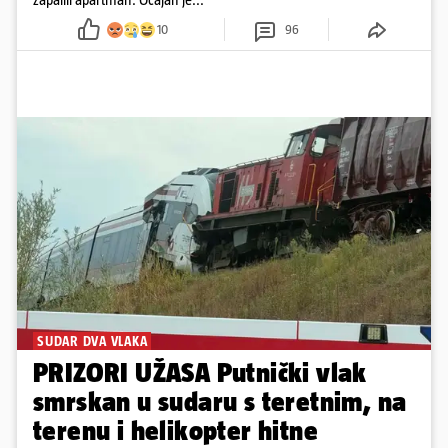
10
96
SUDAR DVA VLAKA
PRIZORI UŽASA Putnički vlak
smrskan u sudaru s teretnim, na
terenu i helikopter hitne