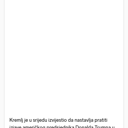
Kremlj je u srijedu izvijestio da nastavlja pratiti
izjave američkog predsjednika Donalda Trumpa u