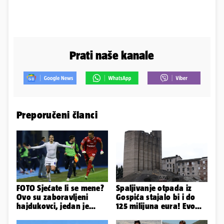
Prati naše kanale
Preporučeni članci
FOTO Sjećate li se mene?
Spaljivanje otpada iz
Ovo su zaboravljeni
Gospića stajalo bi i do
hajdukovci, jedan je
125 milijuna eura! Evo
napuhao 3,3 promila...
koja je opcija