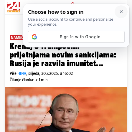
PRIJAVA
News
Komentari
10
NAMEĆU CARINE
Kremlj o Trumpovim
prijetnjama novim sankcijama:
Rusija je razvila imunitet...
Piše
HINA
,
srijeda, 30.7.2025. u 16:02
Čitanje članka: < 1 min