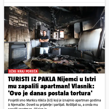
UŽAS KRAJ POREČA
TURISTI IZ PAKLA Nijemci u Istri
mu zapalili apartman! Vlasnik:
'Ovo je danas postala tortura'
Posjetili smo Markicu Kikića (63) koji je iznajmio apartman gostima
iz Njemačke. Doveli su prijatelje i partijali. Roštiljali su, a onda mu
zapalili apartman. Očajan je...