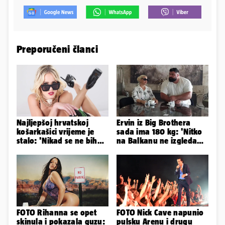
Preporučeni članci
Najljepšoj hrvatskoj
Ervin iz Big Brothera
košarkašici vrijeme je
sada ima 180 kg: 'Nitko
stalo: 'Nikad se ne bih
na Balkanu ne izgleda
fotografirala za
kao ja, stranci me hvale'
Playboy...'
FOTO Rihanna se opet
FOTO Nick Cave napunio
skinula i pokazala guzu:
pulsku Arenu i drugu