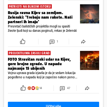
PATRIOTI NA BLIKOM ISTOKU
Rusija ravna Kijev sa zemljom.
Zelenski: 'Trebaju nam rakete. Naši
partneri ih imaju'
Presretači balističkih projektila mogli su spasiti
živote ljudi koji su danas poginuli, rekao je Zelenski
1
PROJEKTILIMA ZASULI GRAD
FOTO Stravičan ruski udar na Kijev,
gore brojne zgrade. U napadu
najmanje 15 ubijenih
Vojna uprava grada izjavila je da je sedam lokacija
pogođeno u napadu koji je započeo nakon ponoći.
Upozorenja na zračni napad na Kijev ostala su na
snazi ​​više od jedan sat.
14
47
Učitaj više