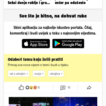
Seksi donje rublje i grudi
večer pa oduševio
pale u drugi plan
Sve što je bitno, na dohvat ruke
Skini aplikaciju za najbolje iskustvo portala. Čitaj,
komentiraj i budi uvijek u toku s najnovijim vijestima.
Odaberi temu koju želiš pratiti
Primaj sve nove vijesti o temi i budi u tijeku
rat u ukrajini
rusija
ukrajina
15
10