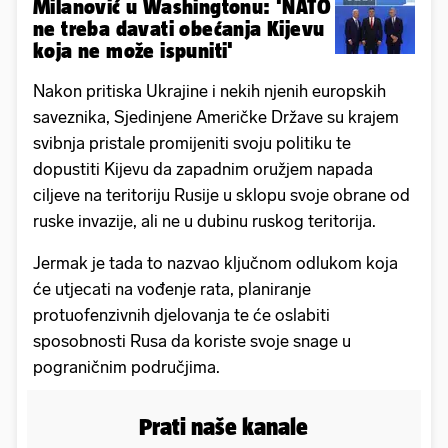
Milanović u Washingtonu: 'NATO
ne treba davati obećanja Kijevu
koja ne može ispuniti'
Nakon pritiska Ukrajine i nekih njenih europskih
saveznika, Sjedinjene Američke Države su krajem
svibnja pristale promijeniti svoju politiku te
dopustiti Kijevu da zapadnim oružjem napada
ciljeve na teritoriju Rusije u sklopu svoje obrane od
ruske invazije, ali ne u dubinu ruskog teritorija.
Jermak je tada to nazvao ključnom odlukom koja
će utjecati na vođenje rata, planiranje
protuofenzivnih djelovanja te će oslabiti
sposobnosti Rusa da koriste svoje snage u
pograničnim područjima.
Prati naše kanale