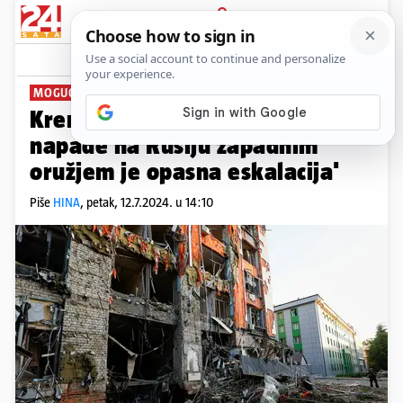
PRIJAVA
News
Komentari
10
MOGUĆA PRIMJENA ODNOSA SNAGA?
Kremlj upozorio: 'Dozvola za
napade na Rusiju zapadnim
oružjem je opasna eskalacija'
Piše
HINA
,
petak, 12.7.2024. u 14:10