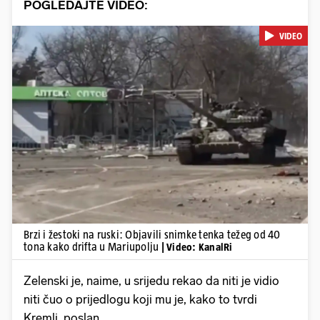
POGLEDAJTE VIDEO:
VIDEO
Pokretanje videa...
Brzi i žestoki na ruski: Objavili snimke tenka težeg od 40
tona kako drifta u Mariupolju
| Video: KanalRi
Zelenski je, naime, u srijedu rekao da niti je vidio
niti čuo o prijedlogu koji mu je, kako to tvrdi
Kremlj, poslan.