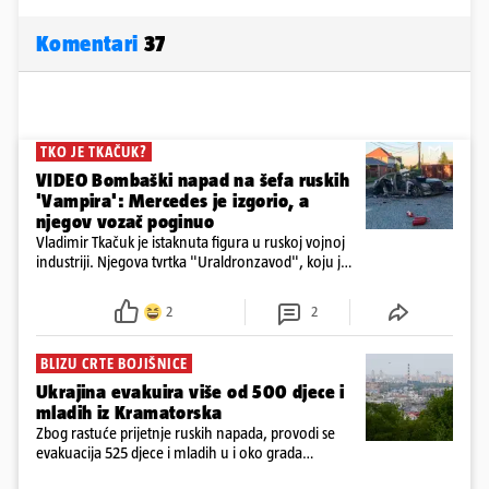
Komentari
37
TKO JE TKAČUK?
VIDEO Bombaški napad na šefa ruskih
'Vampira': Mercedes je izgorio, a
njegov vozač poginuo
Vladimir Tkačuk je istaknuta figura u ruskoj vojnoj
industriji. Njegova tvrtka "Uraldronzavod", koju je
osnovao 2023. godine, proizvodi FPV (First-Person
View) dronove iz obitelji "Upir"
2
2
BLIZU CRTE BOJIŠNICE
Ukrajina evakuira više od 500 djece i
mladih iz Kramatorska
Zbog rastuće prijetnje ruskih napada, provodi se
evakuacija 525 djece i mladih u i oko grada
Kramatorska na istoku Ukrajine, blizu crte bojišnice