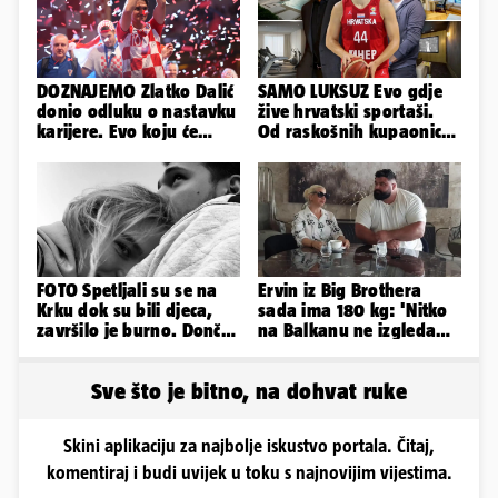
DOZNAJEMO Zlatko Dalić
SAMO LUKSUZ Evo gdje
donio odluku o nastavku
žive hrvatski sportaši.
karijere. Evo koju će
Od raskošnih kupaonica
reprezentaciju preuzeti!
pa do privatnog kina
FOTO Spetljali su se na
Ervin iz Big Brothera
Krku dok su bili djeca,
sada ima 180 kg: 'Nitko
završilo je burno. Dončić
na Balkanu ne izgleda
i Anamaria u novoj fazi
kao ja, stranci me hvale'
Sve što je bitno, na dohvat ruke
Skini aplikaciju za najbolje iskustvo portala. Čitaj,
komentiraj i budi uvijek u toku s najnovijim vijestima.