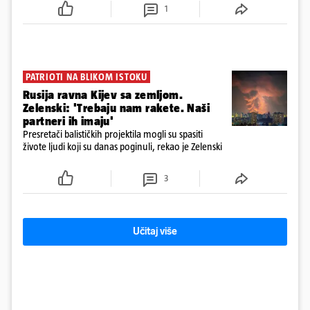
1
PATRIOTI NA BLIKOM ISTOKU
Rusija ravna Kijev sa zemljom.
Zelenski: 'Trebaju nam rakete. Naši
partneri ih imaju'
Presretači balističkih projektila mogli su spasiti
živote ljudi koji su danas poginuli, rekao je Zelenski
3
Učitaj više