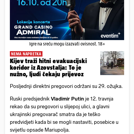
Igre na sreću mogu izazvati ovisnost. 18+
NEMA NAPRETKA
Kijev traži hitni evakuacijski
koridor iz Azovstalja: To je
nužno, ljudi čekaju prijevoz
Posljednji direktni pregovori održani su 29. ožujka.
Ruski predsjednik
Vladimir Putin
je 12. travnja
rekao da su pregovori u slijepoj ulici, a glavni
ukrajinski pregovarač smatra da je teško
predvidjeti kada bi se mogli nastaviti, posebice u
svijetlu opsade Mariupolja.