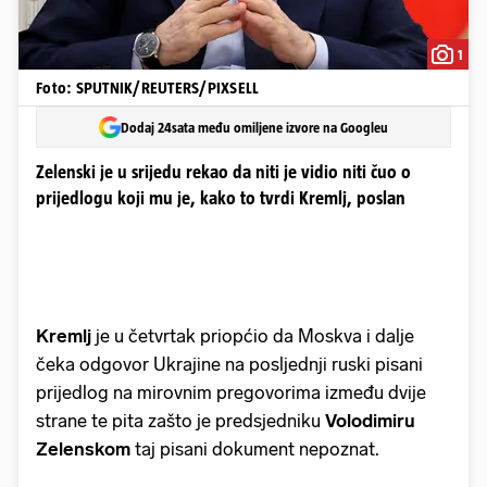
1
Foto: SPUTNIK/REUTERS/PIXSELL
Dodaj 24sata među omiljene izvore na Googleu
Zelenski je u srijedu rekao da niti je vidio niti čuo o
prijedlogu koji mu je, kako to tvrdi Kremlj, poslan
Kremlj
je u četvrtak priopćio da Moskva i dalje
čeka odgovor Ukrajine na posljednji ruski pisani
prijedlog na mirovnim pregovorima između dvije
strane te pita zašto je predsjedniku
Volodimiru
Zelenskom
taj pisani dokument nepoznat.