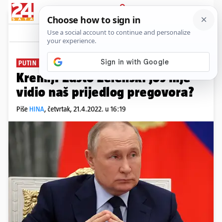
PRIJAVA
News
Komentari
37
PUTIN NESTRPLJIVO ČEKA
Kremlj: Zašto Zelenski još nije
vidio naš prijedlog pregovora?
Piše
HINA
,
četvrtak, 21.4.2022. u 16:19