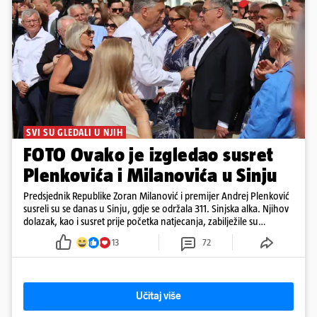
SVI SU GLEDALI U NJIH
FOTO Ovako je izgledao susret
Plenkovića i Milanovića u Sinju
Predsjednik Republike Zoran Milanović i premijer Andrej Plenković
susreli su se danas u Sinju, gdje se održala 311. Sinjska alka. Njihov
dolazak, kao i susret prije početka natjecanja, zabilježile su
kamere. Uz Milanovića i Plenkovića, na Alku su stigli i predsjednik
13
72
Hrvatskog sabora Gordan Jandroković, sinjski gradonačelnik Miro
Bulj, zagrebački gradonačelnik Tomislav Tomašević te dubrovački
gradonačelnik Mato Franković.
Učitaj više