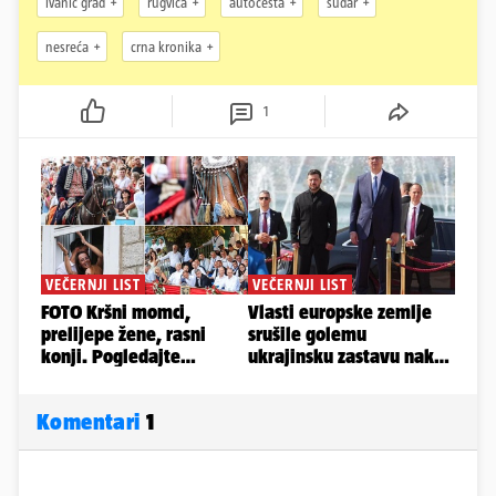
ivanić grad
rugvica
autocesta
sudar
nesreća
crna kronika
1
Komentari
1