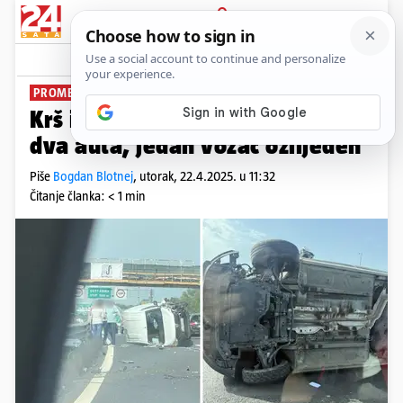
PRIJAVA
News
Komentari
1
PROMET USPOREN
Krš i lom na A3: Sudarila su se
dva auta, jedan vozač ozlijeđen
Piše
Bogdan Blotnej
,
utorak, 22.4.2025. u 11:32
Čitanje članka: < 1 min