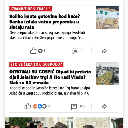
IZVANREDNE SITUACIJE
Koliko imate gotovine kod kuće?
Banka izdala važnu preporuku u
slučaju rata
Ove preporuke dio su šireg nastojanja švedskih
vlasti da čitavo društvo pripreme za moguće
posljedice vojnih ili kibernetičkih napada
1
11
ŠTO SE ČEKA(LO), GOSPODO?
OTROVALI SU GOSPIĆ Otpad bi prekrio
cijeli Jelačićev trg! A što radi Vlada?
Slali su 62 e-maila
Kada bi otpad iz Gospića istresli na Trg bana Josipa
Jelačića u Zagrebu, prekrio bi ga, a visina bi bila 6
metara. Smeće stane u 284.600 kubnih kocaka.
Kada bi slagali jednu na drugu, visina bi bila kao
19
143
2600 katedrala