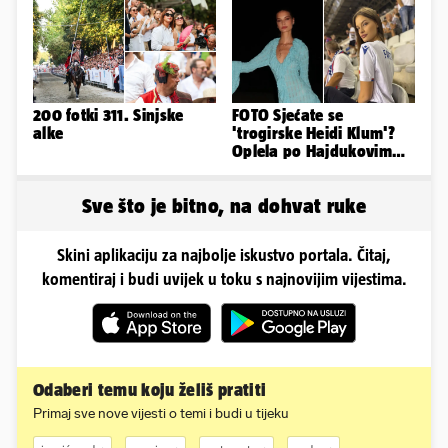
limenke...'
200 fotki 311. Sinjske
FOTO Sjećate se
alke
'trogirske Heidi Klum'?
Oplela po Hajdukovim
navijačima: 'Zvižduci?
Sramota'
Sve što je bitno, na dohvat ruke
Skini aplikaciju za najbolje iskustvo portala. Čitaj,
komentiraj i budi uvijek u toku s najnovijim vijestima.
Odaberi temu koju želiš pratiti
Primaj sve nove vijesti o temi i budi u tijeku