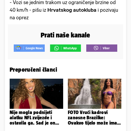
- Vozi se jednim trakom uz ograničenje brzine od
40 km/h - pišu iz
Hrvatskog autokluba
i pozivaju
na oprez
Prati naše kanale
Preporučeni članci
Nije mogla podnijeti
FOTO Vrući kadrovi
alatku NFL zvijezde i
zanosne Brazilke:
ostavila ga. Sad je on
Ovakvo tijelo može imati
tuži: 'Izgleda kao tri
samo bivša plesačica...