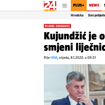
PLUS+
NEWS
Hrvatska
Dan pobjed
DIJANE ZADRAVEC
Kujundžić je 
smjeni liječni
Piše
HINA
,
srijeda, 8.1.2020. u 09:51