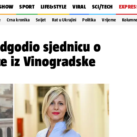
SHOW
SPORT
LIFE&STYLE
VIRAL
SCI/TECH
EXPRES
e
Crna kronika
Svijet
Rat u Ukrajini
Politika
Vrijeme
Kolumn
odgodio sjednicu o
ce iz Vinogradske