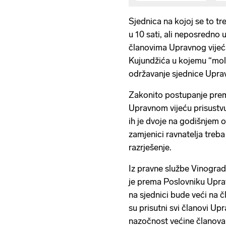
Sjednica na kojoj se to tr
u 10 sati, ali neposredno 
članovima Upravnog vijeća
Kujundžića u kojemu “moli
održavanje sjednice Uprav
Zakonito postupanje prem
Upravnom vijeću prisustvu
ih je dvoje na godišnjem 
zamjenici ravnatelja treb
razrješenje.
Iz pravne službe Vinograds
je prema Poslovniku Uprav
na sjednici bude veći na 
su prisutni svi članovi Up
nazočnost većine članova,