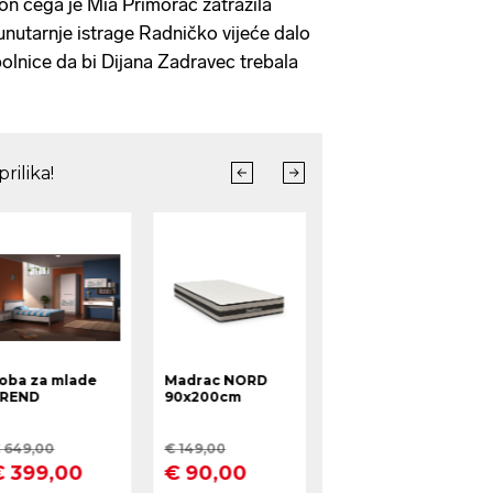
kon čega je Mia Primorac zatražila
nutarnje istrage Radničko vijeće dalo
 bolnice da bi Dijana Zadravec trebala