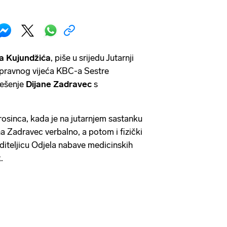
a Kujundžića
, piše u srijedu Jutarnji
 upravnog vijeća KBC-a Sestre
ješenje
Dijane Zadravec
s
rosinca, kada je na jutarnjem sastanku
a Zadravec verbalno, a potom i fizički
oditeljicu Odjela nabave medicinskih
.