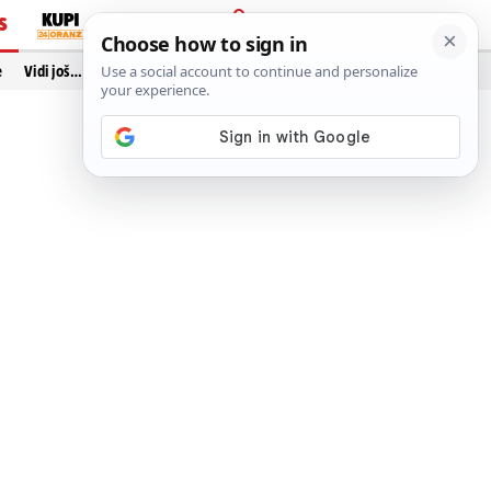
S
PRIJAVA
e
Vidi još…