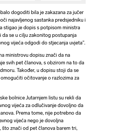
ebalo dogoditi bila je zakazana za jučer
uoči najavljenog sastanka predsjedniku i
 stigao je dopis s potpisom ministra
 da se u cilju zakonitog postupanja
nog vijeća odgodi do stjecanja uvjeta".
a ministrovu dopisu znači da na
je svih pet članova, s obzirom na to da
odmoru. Također, u dopisu stoji da se
a omogućiti očitovanje o razlozima za
ke bolnice Jutarnjem listu su rekli da
nog vijeća za odlučivanje dovoljno da
članova. Prema tome, nije potrebno da
ravnog vijeća nego je dovoljna
 što znači od pet članova barem tri,