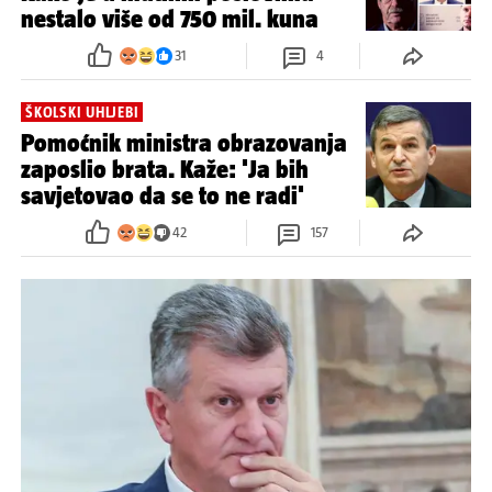
KOMENTIRA: MARTINA PAUČEK ŠLJIVAK
Nova dječja bolnica urbana
legenda ili stvarni projekt?
6
1
ISTRAGE, OPTUŽBE I POGODOVANJA
Sve afere hrvatskog zdravstva:
Kako je u mutnim poslovima
nestalo više od 750 mil. kuna
31
4
ŠKOLSKI UHLJEBI
Pomoćnik ministra obrazovanja
zaposlio brata. Kaže: 'Ja bih
savjetovao da se to ne radi'