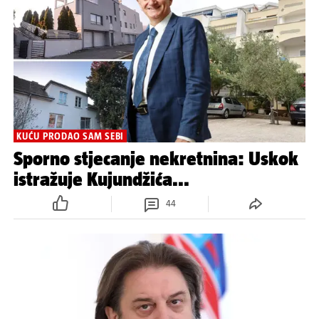
KUJUNDŽIĆ POD POVEĆALOM
Načelniku za javne nabave
isplaćena nezakonita stipendija
3
KUĆU PRODAO SAM SEBI