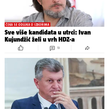
Sporno stjecanje nekretnina: Uskok
istražuje Kujundžića...
44
ČEKA SE ODLUKA O IZBORIMA
Sve više kandidata u utrci: Ivan
Kujundžić želi u vrh HDZ-a
13