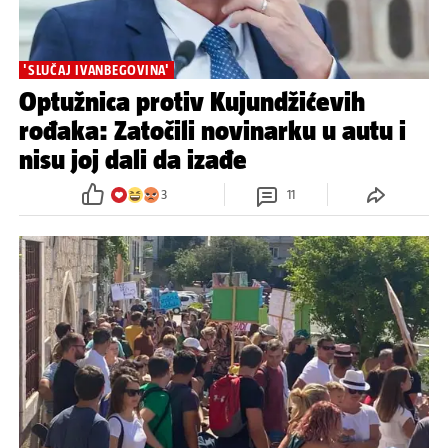
42
157
'SLUČAJ IVANBEGOVINA'
Optužnica protiv Kujundžićevih
rođaka: Zatočili novinarku u autu i
nisu joj dali da izađe
3
11