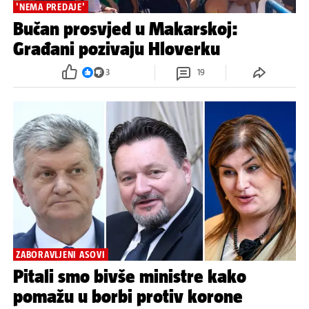
'NEMA PREDAJE'
Bučan prosvjed u Makarskoj:
Građani pozivaju Hloverku
3
19