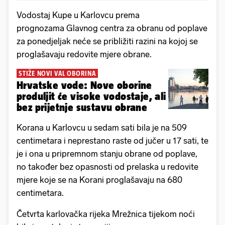
Vodostaj Kupe u Karlovcu prema
prognozama Glavnog centra za obranu od poplave
za ponedjeljak neće se približiti razini na kojoj se
proglašavaju redovite mjere obrane.
STIŽE NOVI VAL OBORINA
Hrvatske vode: Nove oborine
produljit će visoke vodostaje, ali
bez prijetnje sustavu obrane
Korana u Karlovcu u sedam sati bila je na 509
centimetara i neprestano raste od jučer u 17 sati, te
je i ona u pripremnom stanju obrane od poplave,
no također bez opasnosti od prelaska u redovite
mjere koje se na Korani proglašavaju na 680
centimetara.
Četvrta karlovačka rijeka Mrežnica tijekom noći