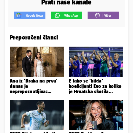
Prati naše kanale
Preporučeni članci
Ana iz 'Braka na prvu'
E tako se 'bilda'
danas je
koeficijent! Evo za koliko
neprepoznatljiva:
je Hrvatska skočila
Odselila je iz Hrvatske, a
nakon pobjeda naših
ovako sad izgleda
klubova