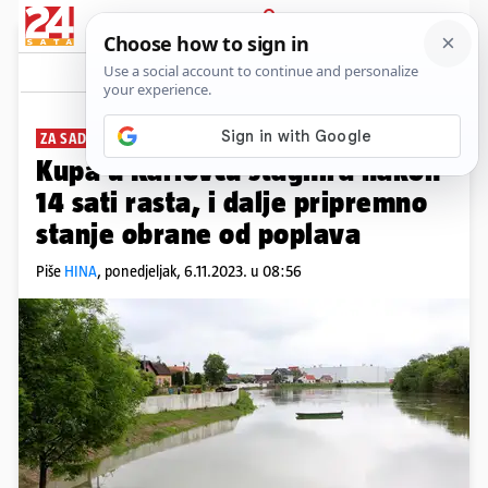
PRIJAVA
News
Komentari
0
ZA SADA NEMA OPASNOSTI
Kupa u Karlovcu stagnira nakon
14 sati rasta, i dalje pripremno
stanje obrane od poplava
Piše
HINA
,
ponedjeljak, 6.11.2023. u 08:56