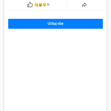
13
Učitaj više