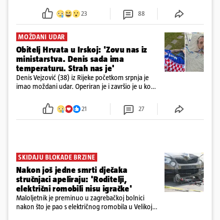
23
88
MOŽDANI UDAR
Obitelj Hrvata u Irskoj: 'Zovu nas iz
ministarstva. Denis sada ima
temperaturu. Strah nas je'
Denis Vejzović (38) iz Rijeke početkom srpnja je
imao moždani udar. Operiran je i završio je u komi.
Obitelj ga želi prebaciti u Hrvatsku, kažu kako
tamošnji liječnici ne vjeruju u oporavak: 'Imamo
21
27
72 sata'
SKIDAJU BLOKADE BRZINE
Nakon još jedne smrti dječaka
stručnjaci apeliraju: 'Roditelji,
električni romobili nisu igračke'
Maloljetnik je preminuo u zagrebačkoj bolnici
nakon što je pao s električnog romobila u Velikoj
Gorici. Liječnici: ‘Ozljede su sve jezivije’