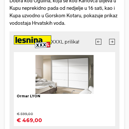
Dobra kod Ogulina, koja se kod Karlovca ulijeva u
Kupu neprekidno pada od nedjelje u 16 sati, kao i
Kupa uzvodno u Gorskom Kotaru, pokazuje prikaz
vodostaja Hrvatskih voda.