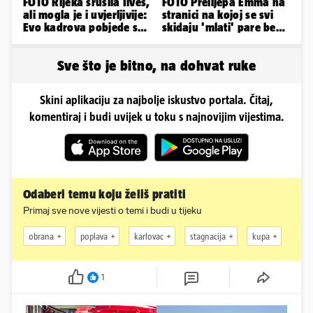
FOTO Rijeka srušila Ilves,
FOTO Prelijepa Emma na
ali mogla je i uvjerljivije:
stranici na kojoj se svi
Evo kadrova pobjede s
skidaju 'mlati' pare bez
Rujevice
'prodaje tijela'
Sve što je bitno, na dohvat ruke
Skini aplikaciju za najbolje iskustvo portala. Čitaj,
komentiraj i budi uvijek u toku s najnovijim vijestima.
Odaberi temu koju želiš pratiti
Primaj sve nove vijesti o temi i budi u tijeku
obrana
poplava
karlovac
stagnacija
kupa
1