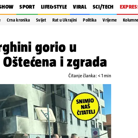
SHOW
SPORT
LIFE&STYLE
VIRAL
SCI/TECH
EXPRES
e
Crna kronika
Svijet
Rat u Ukrajini
Politika
Vrijeme
Kolumn
ghini gorio u
. Oštećena i zgrada
Čitanje članka: < 1 min