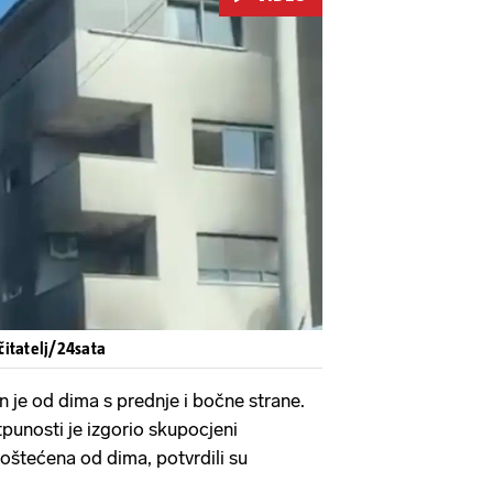
Pokretanje videa...
 čitatelj/24sata
n je od dima s prednje i bočne strane.
otpunosti je izgorio skupocjeni
 oštećena od dima, potvrdili su