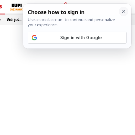
S
PRIJAVA
e
Vidi još…