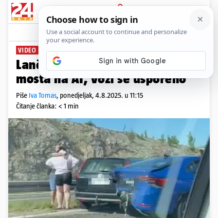
PRIJAVA
News
Komentari
1
VIDEO
Lančani sudar kod Masleničkog
mosta na A1, vozi se usporeno
Piše
Iva Tomas
,
ponedjeljak, 4.8.2025. u 11:15
Čitanje članka: < 1 min