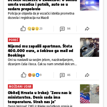
umrla vozačica i putnik, auto se u
sudaru prepolovio
Policija je objavila da je vozačici istekla prometna
dozvola i registracija na Mazdi
23
94
POREČ
Nijemci mu zapalili apartman. Šteta
400.000 eura, a šokirao ga mail od
Bookinga
Oni su nastavili sa svojim jelom, nazdravljanjem,
dizanjem čaša i boca. Čak su nam smetali dok smo
u panici kupili crijeva kako bismo pokušali ugasiti
požar, rekao je vlasnik
9
46
MOŽDANI UDAR
Obitelj Hrvata u Irskoj: 'Zovu nas iz
ministarstva. Denis sada ima
temperaturu. Strah nas je'
Denis Vejzović (38) iz Rijeke početkom srpnja je