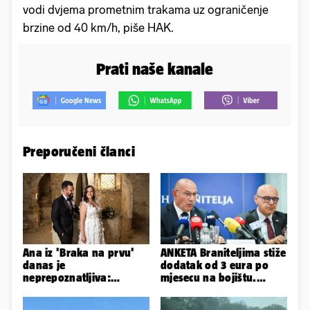
vodi dvjema prometnim trakama uz ograničenje
brzine od 40 km/h, piše HAK.
Prati naše kanale
Preporučeni članci
Ana iz 'Braka na prvu'
ANKETA Braniteljima stiže
danas je
dodatak od 3 eura po
neprepoznatljiva:
mjesecu na bojištu.
Odselila je iz Hrvatske, a
Slažete li se s time?
ovako sad izgleda