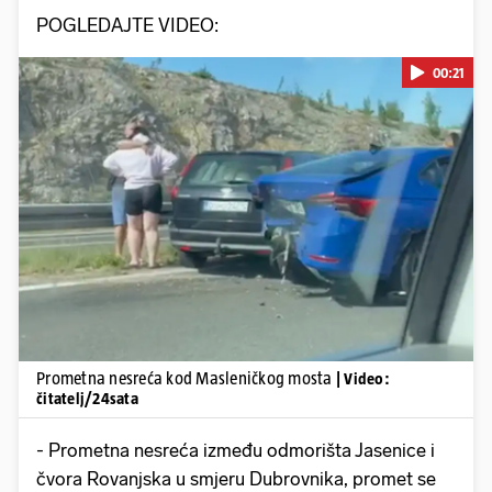
POGLEDAJTE VIDEO:
00:21
Pokretanje videa...
Prometna nesreća kod Masleničkog mosta
| Video:
čitatelj/24sata
- Prometna nesreća između odmorišta Jasenice i
čvora Rovanjska u smjeru Dubrovnika, promet se