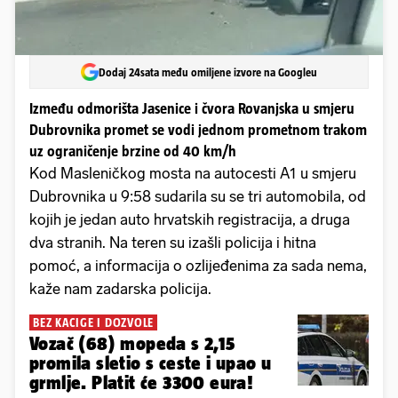
Dodaj 24sata među omiljene izvore na Googleu
Između odmorišta Jasenice i čvora Rovanjska u smjeru
Dubrovnika promet se vodi jednom prometnom trakom
uz ograničenje brzine od 40 km/h
Kod Masleničkog mosta na autocesti A1 u smjeru
Dubrovnika u 9:58 sudarila su se tri automobila, od
kojih je jedan auto hrvatskih registracija, a druga
dva stranih. Na teren su izašli policija i hitna
pomoć, a informacija o ozlijeđenima za sada nema,
kaže nam zadarska policija.
BEZ KACIGE I DOZVOLE
Vozač (68) mopeda s 2,15
promila sletio s ceste i upao u
grmlje. Platit će 3300 eura!