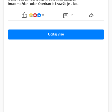
imao moždani udar. Operiran je i završio je u komi.
Obitelj ga želi prebaciti u Hrvatsku, kažu kako
tamošnji liječnici ne vjeruju u oporavak: 'Imamo
21
31
72 sata'
Učitaj više