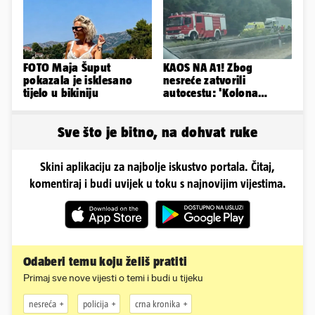
FOTO Maja Šuput
KAOS NA A1! Zbog
pokazala je isklesano
nesreće zatvorili
tijelo u bikiniju
autocestu: 'Kolona
prema Zagrebu je oko 9
km...'
Sve što je bitno, na dohvat ruke
Skini aplikaciju za najbolje iskustvo portala. Čitaj,
komentiraj i budi uvijek u toku s najnovijim vijestima.
Odaberi temu koju želiš pratiti
Primaj sve nove vijesti o temi i budi u tijeku
nesreća
policija
crna kronika