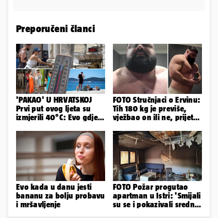
Preporučeni članci
'PAKAO' U HRVATSKOJ
FOTO Stručnjaci o Ervinu:
Prvi put ovog ljeta su
Tih 180 kg je previše,
izmjerili 40°C: Evo gdje
vježbao on ili ne, prijete
je najgore i kada stiže
mu mnoge komplikacije
spas
Evo kada u danu jesti
FOTO Požar progutao
bananu za bolju probavu
apartman u Istri: 'Smijali
i mršavljenje
su se i pokazivali srednji
prst dok je kuća gorjela'