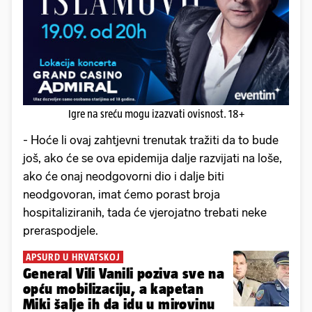
Igre na sreću mogu izazvati ovisnost. 18+
- Hoće li ovaj zahtjevni trenutak tražiti da to bude
još, ako će se ova epidemija dalje razvijati na loše,
ako će onaj neodgovorni dio i dalje biti
neodgovoran, imat ćemo porast broja
hospitaliziranih, tada će vjerojatno trebati neke
preraspodjele.
APSURD U HRVATSKOJ
General Vili Vanili poziva sve na
opću mobilizaciju, a kapetan
Miki šalje ih da idu u mirovinu