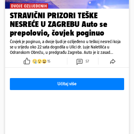
DVOJE OZLIJEĐENIH
STRAVIČNI PRIZORI TEŠKE
NESREĆE U ZAGREBU Auto se
prepolovio, čovjek poginuo
Čovjek je poginuo, a dvoje ljudi je ozlijeđeno u teškoj nesreći koja
se u srijedu oko 22 sata dogodila u Ulici dr. Luje Naletilića u
Odranskom Obrežu, u predgrađu Zagreba. Auto je iz zasad
neutvrđenih razloga sletio s kolnika, a od siline udara vozilo se
15
57
prepolovilo.
Učitaj više