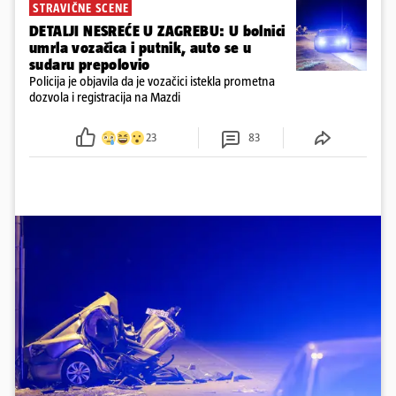
STRAVIČNE SCENE
DETALJI NESREĆE U ZAGREBU: U bolnici
umrla vozačica i putnik, auto se u
sudaru prepolovio
Policija je objavila da je vozačici istekla prometna
dozvola i registracija na Mazdi
23
83