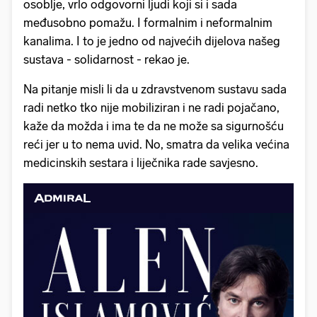
osoblje, vrlo odgovorni ljudi koji si i sada
međusobno pomažu. I formalnim i neformalnim
kanalima. I to je jedno od najvećih dijelova našeg
sustava - solidarnost - rekao je.
Na pitanje misli li da u zdravstvenom sustavu sada
radi netko tko nije mobiliziran i ne radi pojačano,
kaže da možda i ima te da ne može sa sigurnošću
reći jer u to nema uvid. No, smatra da velika većina
medicinskih sestara i liječnika rade savjesno.