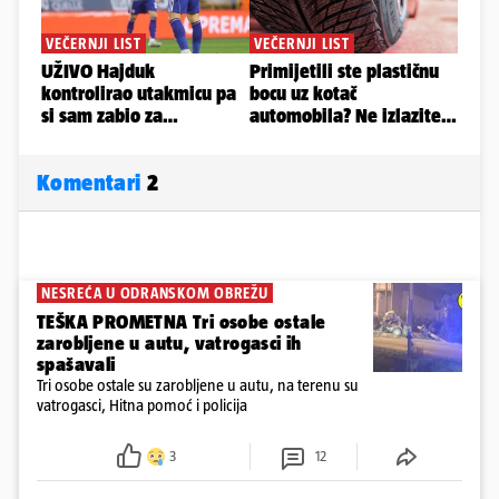
Komentari
2
NESREĆA U ODRANSKOM OBREŽU
TEŠKA PROMETNA Tri osobe ostale
zarobljene u autu, vatrogasci ih
spašavali
Tri osobe ostale su zarobljene u autu, na terenu su
vatrogasci, Hitna pomoć i policija
3
12