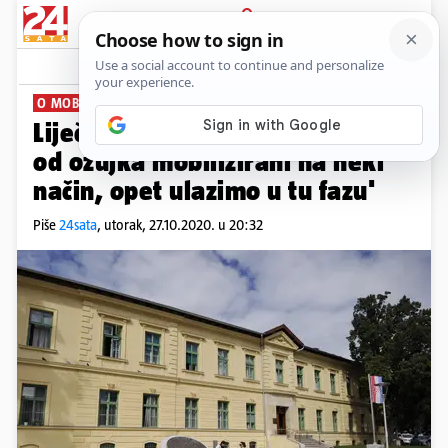
PRIJAVA
News
Komentari
2
O MOBILIZACIJI
Liječnik iz Vinogradske: 'Mi smo
od ožujka mobilizirani na neki
način, opet ulazimo u tu fazu'
Piše
24sata
,
utorak, 27.10.2020. u 20:32