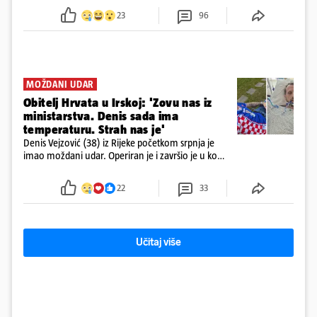
23
96
MOŽDANI UDAR
Obitelj Hrvata u Irskoj: 'Zovu nas iz
ministarstva. Denis sada ima
temperaturu. Strah nas je'
Denis Vejzović (38) iz Rijeke početkom srpnja je
imao moždani udar. Operiran je i završio je u komi.
Obitelj ga želi prebaciti u Hrvatsku, kažu kako
tamošnji liječnici ne vjeruju u oporavak: 'Imamo
22
33
72 sata'
Učitaj više