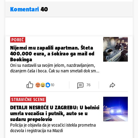
Komentari
40
POREČ
Nijemci mu zapalili apartman. Šteta
400.000 eura, a šokirao ga mail od
Bookinga
Oni su nastavili sa svojim jelom, nazdravljanjem,
dizanjem čaša i boca. Čak su nam smetali dok smo
u panici kupili crijeva kako bismo pokušali ugasiti
požar, rekao je vlasnik
10
76
STRAVIČNE SCENE
DETALJI NESREĆE U ZAGREBU: U bolnici
umrla vozačica i putnik, auto se u
sudaru prepolovio
Policija je objavila da je vozačici istekla prometna
dozvola i registracija na Mazdi