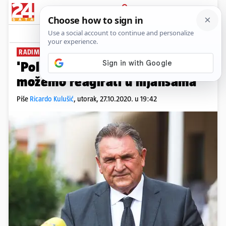
PRIJAVA
News
Komentari
40
RADIMIR ČAČIĆ:
'Policijski sat može pomoći, ne
možemo reagirati u nijansama'
Piše
Ricardo Kulušić
,
utorak, 27.10.2020. u 19:42