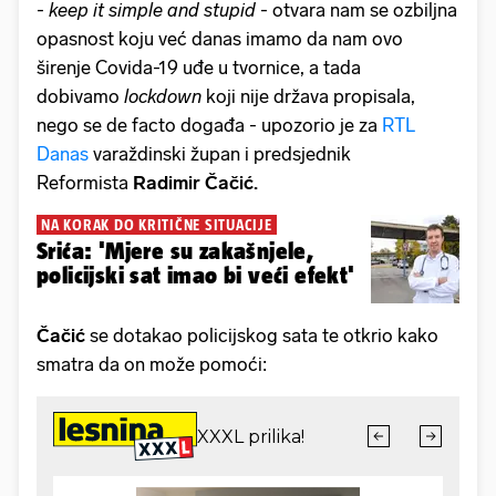
-
keep it simple and stupid
- otvara nam se ozbiljna
opasnost koju već danas imamo da nam ovo
širenje Covida-19 uđe u tvornice, a tada
dobivamo
lockdown
koji nije država propisala,
nego se de facto događa - upozorio je za
RTL
Danas
varaždinski župan i predsjednik
Reformista
Radimir Čačić.
NA KORAK DO KRITIČNE SITUACIJE
Srića: 'Mjere su zakašnjele,
policijski sat imao bi veći efekt'
Čačić
se dotakao policijskog sata te otkrio kako
smatra da on može pomoći: