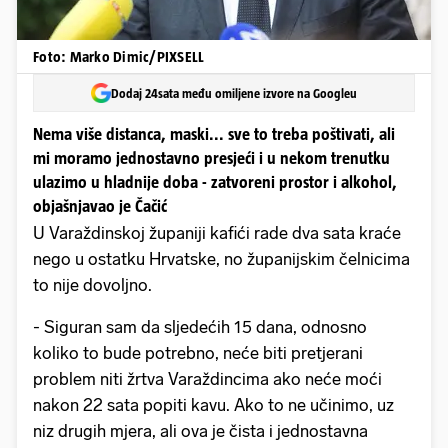
Foto: Marko Dimic/PIXSELL
Dodaj 24sata među omiljene izvore na Googleu
Nema više distanca, maski... sve to treba poštivati, ali
mi moramo jednostavno presjeći i u nekom trenutku
ulazimo u hladnije doba - zatvoreni prostor i alkohol,
objašnjavao je Čačić
U Varaždinskoj županiji kafići rade dva sata kraće
nego u ostatku Hrvatske, no županijskim čelnicima
to nije dovoljno.
- Siguran sam da sljedećih 15 dana, odnosno
koliko to bude potrebno, neće biti pretjerani
problem niti žrtva Varaždincima ako neće moći
nakon 22 sata popiti kavu. Ako to ne učinimo, uz
niz drugih mjera, ali ova je čista i jednostavna