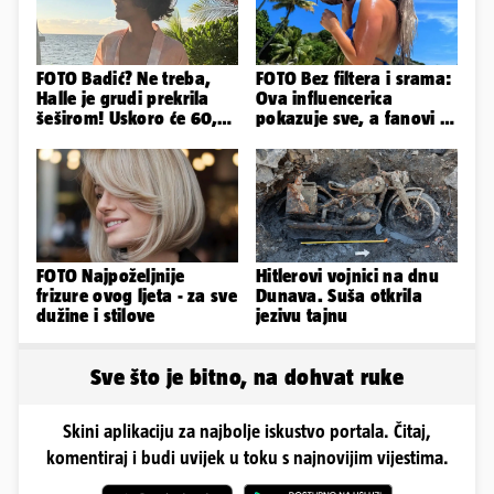
FOTO Badić? Ne treba,
FOTO Bez filtera i srama:
Halle je grudi prekrila
Ova influencerica
šeširom! Uskoro će 60,
pokazuje sve, a fanovi je
ljetuje u golim izdanjima
naprosto obožavaju!
FOTO Najpoželjnije
Hitlerovi vojnici na dnu
frizure ovog ljeta - za sve
Dunava. Suša otkrila
dužine i stilove
jezivu tajnu
Sve što je bitno, na dohvat ruke
Skini aplikaciju za najbolje iskustvo portala. Čitaj,
komentiraj i budi uvijek u toku s najnovijim vijestima.