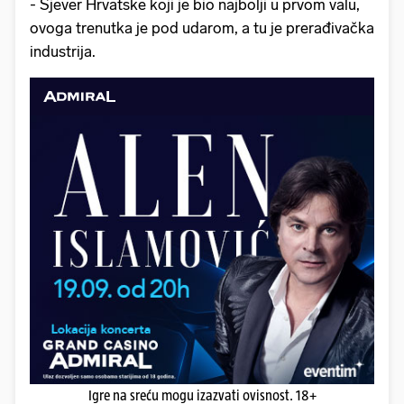
- Sjever Hrvatske koji je bio najbolji u prvom valu,
ovoga trenutka je pod udarom, a tu je prerađivačka
industrija.
Igre na sreću mogu izazvati ovisnost. 18+