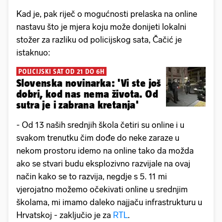
Kad je, pak riječ o mogućnosti prelaska na online
nastavu što je mjera koju može donijeti lokalni
stožer za razliku od policijskog sata, Čačić je
istaknuo:
POLICIJSKI SAT OD 21 DO 6H
Slovenska novinarka: 'Vi ste još
dobri, kod nas nema života. Od
sutra je i zabrana kretanja'
- Od 13 naših srednjih škola četiri su online i u
svakom trenutku čim dođe do neke zaraze u
nekom prostoru idemo na online tako da možda
ako se stvari budu eksplozivno razvijale na ovaj
način kako se to razvija, negdje s 5. 11 mi
vjerojatno možemo očekivati online u srednjim
školama, mi imamo daleko najjaču infrastrukturu u
Hrvatskoj - zaključio je za
RTL
.