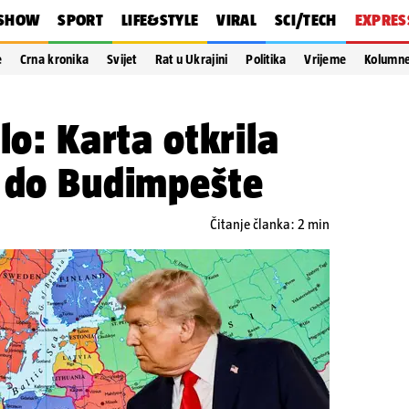
SHOW
SPORT
LIFE&STYLE
VIRAL
SCI/TECH
EXPRES
e
Crna kronika
Svijet
Rat u Ukrajini
Politika
Vrijeme
Kolumn
lo: Karta otkrila
n do Budimpešte
Čitanje članka: 2 min