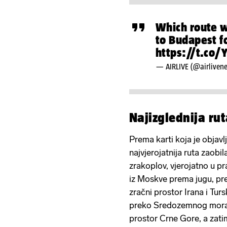
Which route wi
to Budapest f
https://t.co
— AIRLIVE (@airliven
Najizglednija rut
Prema karti koja je objavl
najvjerojatnija ruta zaobi
zrakoplov, vjerojatno u pra
iz Moskve prema jugu, prel
zračni prostor Irana i Tur
preko Sredozemnog mora, z
prostor Crne Gore, a zatim