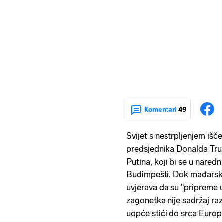
Komentari
49
Svijet s nestrpljenjem išč
predsjednika Donalda Tru
Putina, koji bi se u nared
Budimpešti. Dok mađarski
uvjerava da su "pripreme 
zagonetka nije sadržaj ra
uopće stići do srca Europ