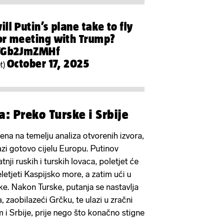
ll Putin’s plane take to fly
or meeting with Trump?
/YGb2JmZMHf
October 17, 2025
et)
a: Preko Turske i Srbije
jena na temelju analiza otvorenih izvora,
lazi gotovo cijelu Europu. Putinov
tnji ruskih i turskih lovaca, poletjet će
etjeti Kaspijsko more, a zatim ući u
ske. Nakon Turske, putanja se nastavlja
aobilazeći Grčku, te ulazi u zračni
 i Srbije, prije nego što konačno stigne