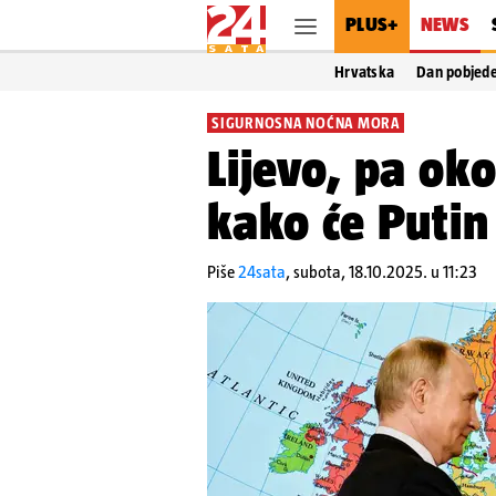
PLUS+
NEWS
Hrvatska
Dan pobjed
SIGURNOSNA NOĆNA MORA
Lijevo, pa oko
kako će Puti
Piše
24sata
,
subota, 18.10.2025. u 11:23