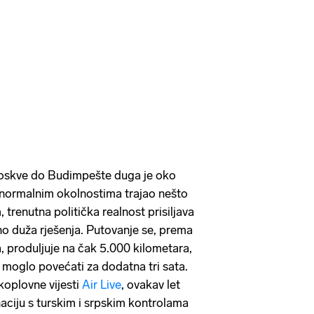
 Moskve do Budimpešte duga je oko
 u normalnim okolnostima trajao nešto
 trenutna politička realnost prisiljava
tno duža rješenja. Putovanje se, prema
 produljuje na čak 5.000 kilometara,
a moglo povećati za dodatna tri sata.
koplovne vijesti
Air Live
, ovakav let
naciju s turskim i srpskim kontrolama