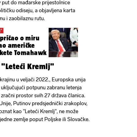
 put do mađarske prijestolnice
itičku odiseju, a objavljena karta
nu i zaobilaznu rutu.
E'
 pričao o miru
dao američke
akete Tomahawk
 "Leteći Kremlj"
rajinu u veljači 2022., Europska unija
 uključujući potpunu zabranu letenja
zračni prostor svih 27 država članica.
Unije, Putinov predsjednički zrakoplov,
 poznat kao "Leteći Kremlj", ne može
jedne zemlje poput Poljske ili Slovačke.