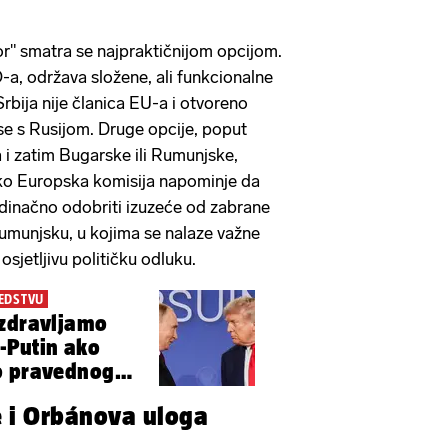
or" smatra se najpraktičnijom opcijom.
-a, održava složene, ali funkcionalne
bija nije članica EU-a i otvoreno
ose s Rusijom. Druge opcije, poput
i zatim Bugarske ili Rumunjske,
Iako Europska komisija napominje da
dinačno odobriti izuzeće od zabrane
 Rumunjsku, u kojima se nalaze važne
sjetljivu političku odluku.
JEDSTVU
ozdravljamo
-Putin ako
o pravednog
e i Orbánova uloga