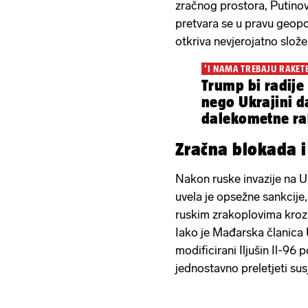
zračnog prostora, Putinov
pretvara se u pravu geopol
otkriva nevjerojatno slože
'I NAMA TREBAJU RAKET
Trump bi radije
nego Ukrajini 
dalekometne r
Zračna blokada i
Nakon ruske invazije na Uk
uvela je opsežne sankcije,
ruskim zrakoplovima kroz 
Iako je Mađarska članica 
modificirani Iljušin Il-96
jednostavno preletjeti sus