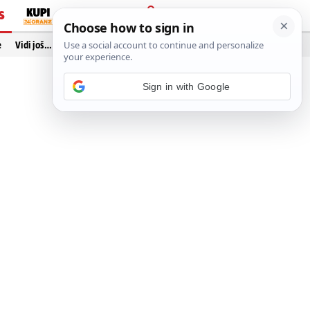
S
PRIJAVA
e
Vidi još…