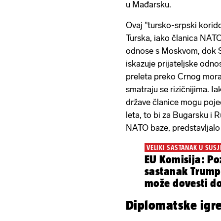
u Mađarsku.
Ovaj "tursko-srpski korid
Turska, iako članica NATO
odnose s Moskvom, dok Sr
iskazuje prijateljske odn
preleta preko Crnog mora 
smatraju se rizičnijima. 
države članice mogu poje
leta, to bi za Bugarsku i
NATO baze, predstavljalo o
VELIKI SASTANAK U SUS
EU Komisija: P
sastanak Trump
može dovesti d
mira...
Diplomatske igr