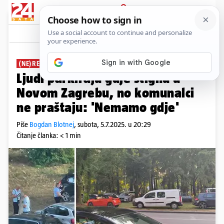
PRIJAVA
News
Komentari
8
(NE)RED
Ljudi parkiraju gdje stignu u
Novom Zagrebu, no komunalci
ne praštaju: 'Nemamo gdje'
Piše
Bogdan Blotnej
,
subota, 5.7.2025. u 20:29
Čitanje članka: < 1 min