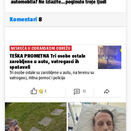
Komentari
8
NESREĆA U ODRANSKOM OBREŽU
TEŠKA PROMETNA Tri osobe ostale
zarobljene u autu, vatrogasci ih
spašavali
Tri osobe ostale su zarobljene u autu, na terenu su
vatrogasci, Hitna pomoć i policija
3
12