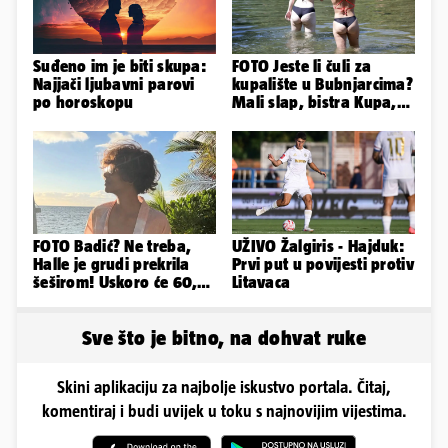
Suđeno im je biti skupa:
FOTO Jeste li čuli za
Najjači ljubavni parovi
kupalište u Bubnjarcima?
po horoskopu
Mali slap, bistra Kupa,
šumski hlad - prava
idila!
FOTO Badić? Ne treba,
UŽIVO Žalgiris - Hajduk:
Halle je grudi prekrila
Prvi put u povijesti protiv
šeširom! Uskoro će 60,
Litavaca
ljetuje u golim izdanjima
Sve što je bitno, na dohvat ruke
Skini aplikaciju za najbolje iskustvo portala. Čitaj,
komentiraj i budi uvijek u toku s najnovijim vijestima.