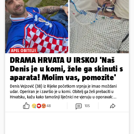
APEL OBITELJI
DRAMA HRVATA U IRSKOJ 'Naš
Denis je u komi, žele ga skinuti s
aparata! Molim vas, pomozite'
Denis Vejzović (38) iz Rijeke početkom srpnja je imao moždani
udar. Operiran je i završio je u komi. Obitelj ga želi prebaciti u
Hrvatsku, kažu kako tamošnji liječnici ne vjeruju u oporavak:
'Imamo 72 sata'
48
105