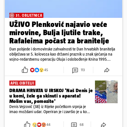
31. OBLJETNICA
UŽIVO Plenković najavio veće
mirovine, Bulja ljutile trake,
Rafaleima počast za branitelje
Dan pobjede i domovinske zahvalnosti te Dan hrvatskih branitelja
obilježava se 5. kolovoza kao državni praznik u znak sjećanja na
vojno-redarstvenu operaciju Oluja i oslobođenje Knina 1995.
godine
45
113
APEL OBITELJI
DRAMA HRVATA U IRSKOJ 'Naš Denis je
u komi, žele ga skinuti s aparata!
Molim vas, pomozite'
Denis Vejzović (38) iz Rijeke početkom srpnja je
imao moždani udar. Operiran je i završio je u komi.
Obitelj ga želi prebaciti u Hrvatsku, kažu kako
tamošnji liječnici ne vjeruju u oporavak: 'Imamo
44
68
72 sata'