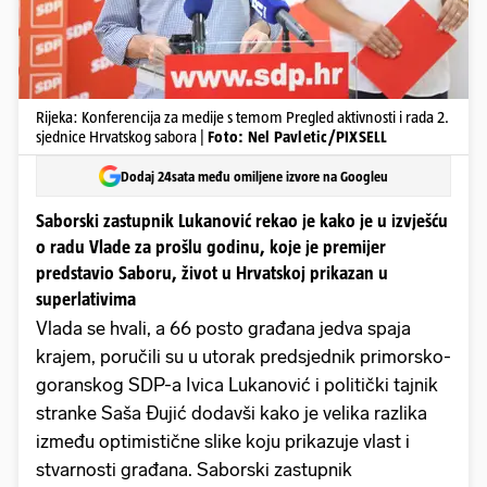
Rijeka: Konferencija za medije s temom Pregled aktivnosti i rada 2.
sjednice Hrvatskog sabora |
Foto: Nel Pavletic/PIXSELL
Dodaj 24sata među omiljene izvore na Googleu
Saborski zastupnik Lukanović rekao je kako je u izvješću
o radu Vlade za prošlu godinu, koje je premijer
predstavio Saboru, život u Hrvatskoj prikazan u
superlativima
Vlada se hvali, a 66 posto građana jedva spaja
krajem, poručili su u utorak predsjednik primorsko-
goranskog SDP-a Ivica Lukanović i politički tajnik
stranke Saša Đujić dodavši kako je velika razlika
između optimistične slike koju prikazuje vlast i
stvarnosti građana. Saborski zastupnik