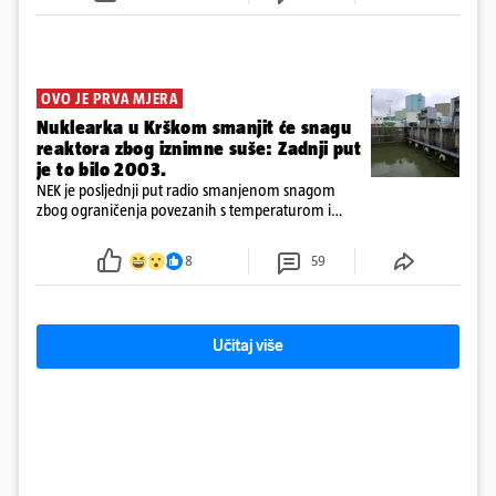
OVO JE PRVA MJERA
Nuklearka u Krškom smanjit će snagu
reaktora zbog iznimne suše: Zadnji put
je to bilo 2003.
NEK je posljednji put radio smanjenom snagom
zbog ograničenja povezanih s temperaturom i
protokom rijeke Save 2003. godine, kada je
smanjenje snage bilo potrebno više od 90 dana.
8
59
Učitaj više