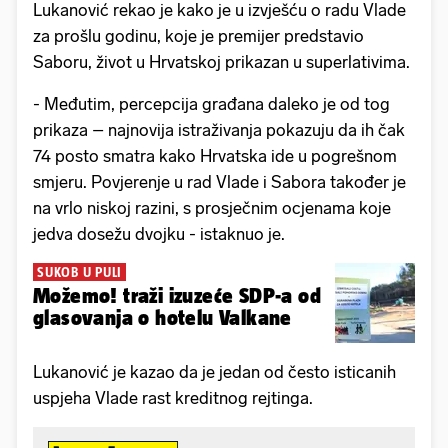
Lukanović rekao je kako je u izvješću o radu Vlade
za prošlu godinu, koje je premijer predstavio
Saboru, život u Hrvatskoj prikazan u superlativima.
- Međutim, percepcija građana daleko je od tog
prikaza – najnovija istraživanja pokazuju da ih čak
74 posto smatra kako Hrvatska ide u pogrešnom
smjeru. Povjerenje u rad Vlade i Sabora također je
na vrlo niskoj razini, s prosječnim ocjenama koje
jedva dosežu dvojku - istaknuo je.
SUKOB U PULI
Možemo! traži izuzeće SDP-a od
glasovanja o hotelu Valkane
Lukanović je kazao da je jedan od često isticanih
uspjeha Vlade rast kreditnog rejtinga.