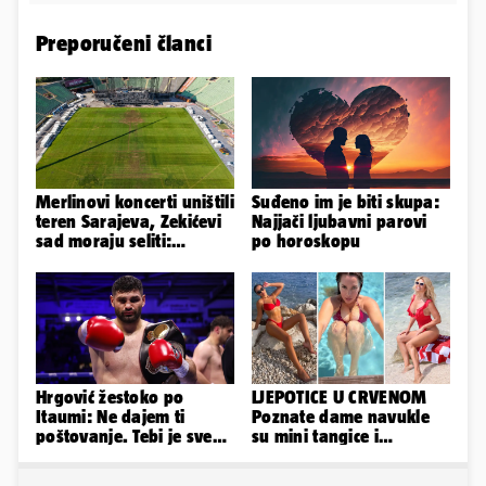
Preporučeni članci
Merlinovi koncerti uništili
Suđeno im je biti skupa:
teren Sarajeva, Zekićevi
Najjači ljubavni parovi
sad moraju seliti:
po horoskopu
'Najviše trpe navijači...'
Hrgović žestoko po
LJEPOTICE U CRVENOM
Itaumi: Ne dajem ti
Poznate dame navukle
poštovanje. Tebi je sve
su mini tangice i
na pladnju, za Hrvata ih
grudnjake pa istaknule
'zaboli'
obline