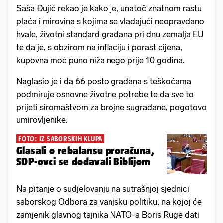
Saša Đujić rekao je kako je, unatoč znatnom rastu
plaća i mirovina s kojima se vladajući neopravdano
hvale, životni standard građana pri dnu zemalja EU
te da je, s obzirom na inflaciju i porast cijena,
kupovna moć puno niža nego prije 10 godina.
Naglasio je i da 66 posto građana s teškoćama
podmiruje osnovne životne potrebe te da sve to
prijeti siromaštvom za brojne sugrađane, pogotovo
umirovljenike.
FOTO: IZ SABORSKIH KLUPA
Glasali o rebalansu proračuna,
SDP-ovci se dodavali Biblijom
Na pitanje o sudjelovanju na sutrašnjoj sjednici
saborskog Odbora za vanjsku politiku, na kojoj će
zamjenik glavnog tajnika NATO-a Boris Ruge dati