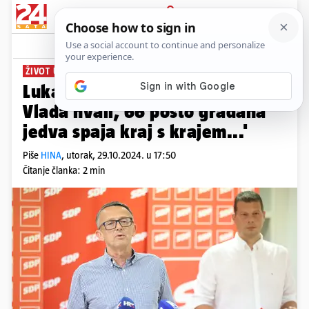
PRIJAVA
News
Komentari
1
ŽIVOT U SUPERLATIVIMA
Lukanović i Đujić (SDP): 'Dok se
Vlada hvali, 66 posto građana
jedva spaja kraj s krajem...'
Piše
HINA
,
utorak, 29.10.2024. u 17:50
Čitanje članka: 2 min