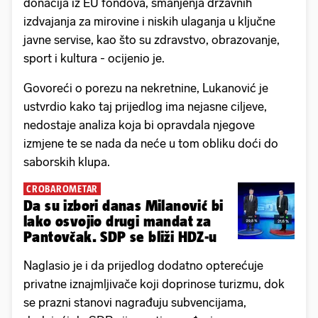
donacija iz EU fondova, smanjenja državnih
izdvajanja za mirovine i niskih ulaganja u ključne
javne servise, kao što su zdravstvo, obrazovanje,
sport i kultura - ocijenio je.
Govoreći o porezu na nekretnine, Lukanović je
ustvrdio kako taj prijedlog ima nejasne ciljeve,
nedostaje analiza koja bi opravdala njegove
izmjene te se nada da neće u tom obliku doći do
saborskih klupa.
CROBAROMETAR
Da su izbori danas Milanović bi
lako osvojio drugi mandat za
Pantovčak. SDP se bliži HDZ-u
Naglasio je i da prijedlog dodatno opterećuje
privatne iznajmljivače koji doprinose turizmu, dok
se prazni stanovi nagrađuju subvencijama,