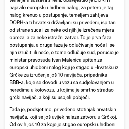
temeljem sustava sirena, obavijestilo je DORH i
najavilo europski uhidbeni nalog, za petero je taj
nalog krenuo u postupanje, temeljem zahtjeva
DORH-a ti hrvatski državljani su privedeni, ispitani
od strane suca i za neke od njih je izrečena mjera
opreza, a za neke istražni zatvor. To je prva faza
postupanja, a druga faza je odlučivanje hoće li se
njih izručiti ili neće, o tome odlučuje sud, poručio je
ministar pravosuđa Ivan Malenica upitan za
europski uhidbeni nalog koji je stigao u Hrvatsku iz
Grčke za izručenje još 10 navijača, pripadnika
BBB-a, koje se dovodi u vezu sa sudjelovanjem u
neredima u kolovozu, u kojima je smrtno stradao
grčki navijač, a koji su uspjeli pobjeći.
Tada je, podsjetimo, privedeno stotinjak hrvatskih
navijača, koji se još uvijek nalaze zatvoru u Grčkoj.
Od ovih još 10 za koje je stigao europski uhidbeni