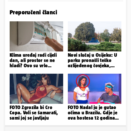
Preporučeni članci
Klima uređaj radi cijeli
Novi slučaj u Osijeku: U
dan, ali prostor se ne
parku pronašli teško
hladi? Ovo su vrlo
ozlijeđenog čovjeka,
mogući razlozi
prevezen je u bolnicu
FOTO Zgrozila bi Cro
FOTO Nadal ju je gutao
Copa. Voli se šamarati,
očima u Brazilu. Gdje je
sami joj se javljaju
ova hostesa 12 godina
poslije i kako izgleda?