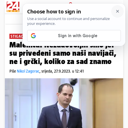
PRIJAVA
News
Komentari
15
STIGAO I EUROPSKI UHIDBENI NALOG:
Malenica: Nezadovoljni smo jer
su privedeni samo naši navijači,
ne i grčki, koliko za sad znamo
Piše
Nikol Zagorac
,
srijeda, 27.9.2023. u 12:41