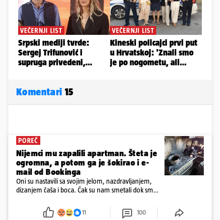
Komentari
15
POREČ
Nijemci mu zapalili apartman. Šteta je
ogromna, a potom ga je šokirao i e-
mail od Bookinga
Oni su nastavili sa svojim jelom, nazdravljanjem,
dizanjem čaša i boca. Čak su nam smetali dok smo
u panici kupili crijeva kako bismo pokušali ugasiti
požar, rekao je vlasnik
11
100