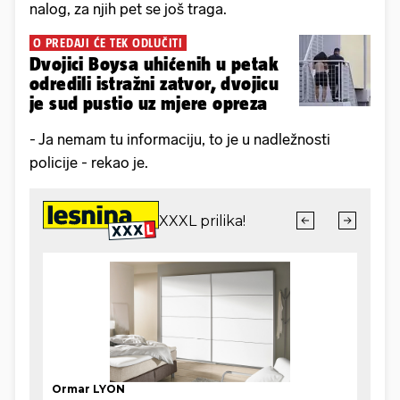
nalog, za njih pet se još traga.
O PREDAJI ĆE TEK ODLUČITI
Dvojici Boysa uhićenih u petak
odredili istražni zatvor, dvojicu
je sud pustio uz mjere opreza
- Ja nemam tu informaciju, to je u nadležnosti
policije - rekao je.