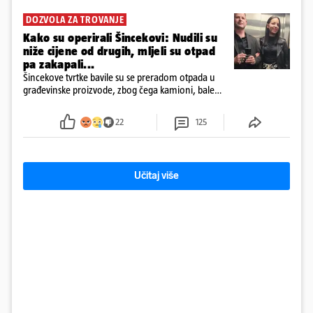
DOZVOLA ZA TROVANJE
Kako su operirali Šincekovi: Nudili su
niže cijene od drugih, mljeli su otpad
pa zakapali...
Šincekove tvrtke bavile su se preradom otpada u
građevinske proizvode, zbog čega kamioni, bale
plastike i samljeveni materijal dugo nisu izazivali
sumnju
22
125
Učitaj više