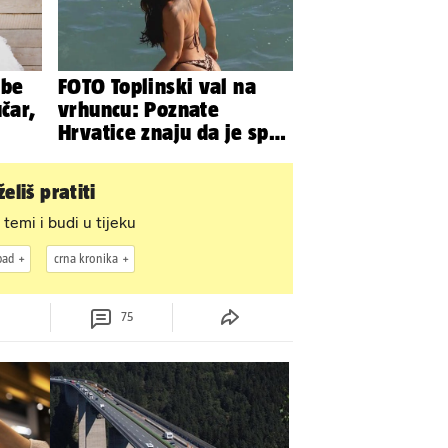
ibe
FOTO Toplinski val na
čar,
vrhuncu: Poznate
Hrvatice znaju da je spas
u minijaturnom bikiniju
eliš pratiti
 temi i budi u tijeku
pad
crna kronika
75