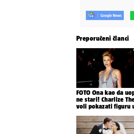
Preporučeni članci
FOTO Ona kao da uo
ne stari! Charlize Th
voli pokazati figuru 
golišavim izdanjima.