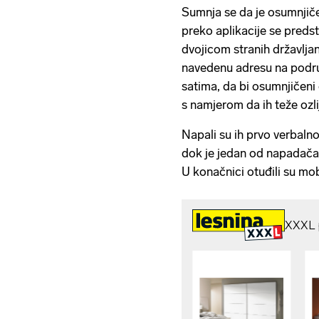
Sumnja se da je osumnjič
preko aplikacije se preds
dvojicom stranih državlja
navedenu adresu na podru
satima, da bi osumnjičeni
s namjerom da ih teže ozli
Napali su ih prvo verbalno
dok je jedan od napadača
U konačnici otuđili su mobi