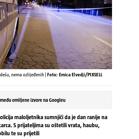
udešu, nema ozlijeđenih |
Foto: Emica Elvedji/PIXSELL
 među omiljene izvore na Googleu
licija maloljetnika sumnjiči da je dan ranije na
rca. S prijateljima su oštetili vrata, haubu,
ilu te su prijetili