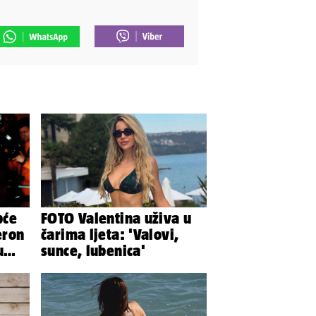
pće
FOTO Valentina uživa u
eron
čarima ljeta: 'Valovi,
u
sunce, lubenica'
..