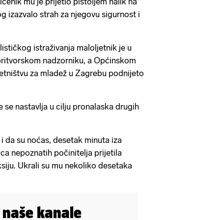
ičenik mu je prijetio pištoljem nalik na
og izazvalo strah za njegovu sigurnost i
stičkog istraživanja maloljetnik je u
ritvorskom nadzorniku, a Općinskom
tništvu za mladež u Zagrebu podnijeto
e se nastavlja u cilju pronalaska drugih
la i da su noćas, desetak minuta iza
ca nepoznatih počinitelja prijetila
ksiju. Ukrali su mu nekoliko desetaka
i naše kanale