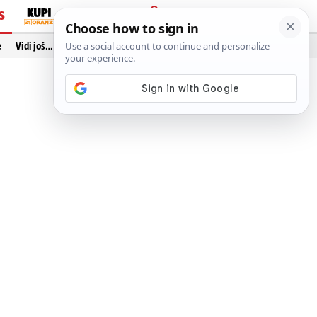
S
PRIJAVA
e
Vidi još…