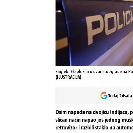
Zagreb: Eksplozija u dvorištu zgrade na R
(ILUSTRACIJA)
Dodaj 24sata
Osim napada na dvojicu Indijaca, po
sličan način napao još jednog muška
retrovizor i razbili staklo na automob