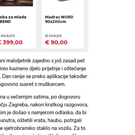
ni maloljetnik zajedno s još zasad pet
io kazneno djelo prijetnje i oštećenje
n. Dan ranije se preko aplikacije također
dogovorio susret s muškarcem.
ana u večernjim satima, po dogovoru
čju Zagreba, nakon kratkog razgovora,
jim je došao s namjerom odlaska, da bi
nutra, oštetili vrata, haubu, potrgali
je vjetrobransko staklo na vozilu. Za to