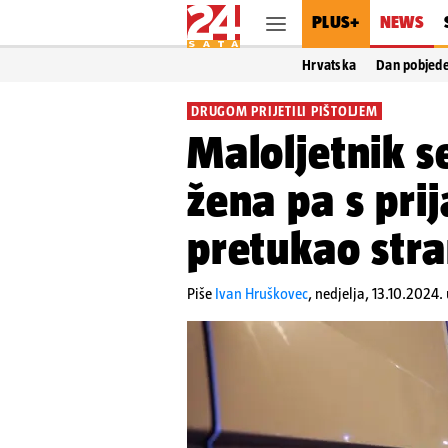
PLUS+
NEWS
Hrvatska
Dan pobjed
DRUGOM PRIJETILI PIŠTOLJEM
Maloljetnik s
žena pa s pri
pretukao str
Piše
Ivan Hruškovec
,
nedjelja, 13.10.2024. 