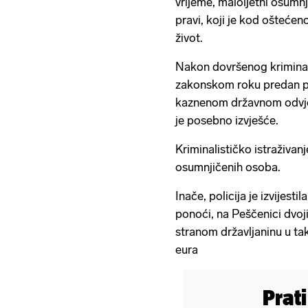
vrijeme, maloljetni osumnj
pravi, koji je kod oštećen
život.
Nakon dovršenog kriminali
zakonskom roku predan p
kaznenom državnom odvje
je posebno izvješće.
Kriminalističko istraživanj
osumnjičenih osoba.
Inače, policija je izvijesti
ponoći, na Peščenici dvoji
stranom državljaninu u ta
eura
Prat