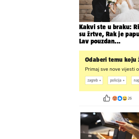
Kakvi ste u braku: R
su žrtve, Rak je papu
Lav pouzdan...
Odaberi temu koju ž
Primaj sve nove vijesti o
zagreb
policija
na
26