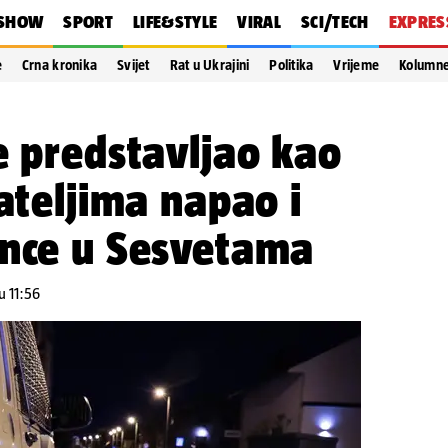
SHOW
SPORT
LIFE&STYLE
VIRAL
SCI/TECH
EXPRES
e
Crna kronika
Svijet
Rat u Ukrajini
Politika
Vrijeme
Kolumn
e predstavljao kao
jateljima napao i
ance u Sesvetama
u 11:56