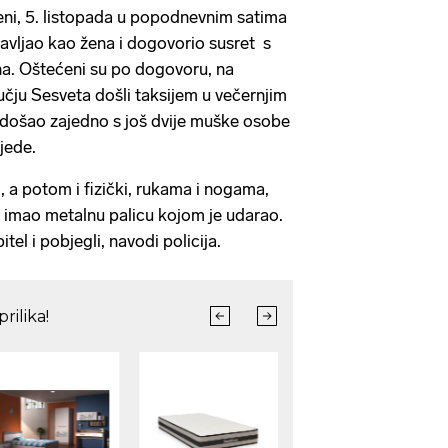
eni, 5. listopada u popodnevnim satima
tavljao kao žena i dogovorio susret s
na. Oštećeni su po dogovoru, na
čju Sesveta došli taksijem u večernjim
 došao zajedno s još dvije muške osobe
jede.
, a potom i fizički, rukama i nogama,
 imao metalnu palicu kojom je udarao.
tel i pobjegli, navodi policija.