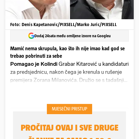
Foto: Denis Kapetanovic/PIXSELL/Marko Juric/PIXSELL
Dodaj 24sata među omiljene izvore na Googleu
Mamić nema skrupula, kao što ih nije imao kad god se
trebao pobrinuti za sebe
Pomagao je Kolindi
Grabar Kitarović u kandidaturi
za predsjednicu, nakon čega je krenula u rušenje
premijera Zorana Milanovića. Družio se s tadašnjim
sucem Ivanom Turudićem, koji je također ratovao s
premijerom Milanovićem. Šovinistički je nasrnuo na
Milanovićeva ministra Željka Jovanovića. Radio je
za HDZ, pomagao HDZ-u, okoristio se HDZ-om.