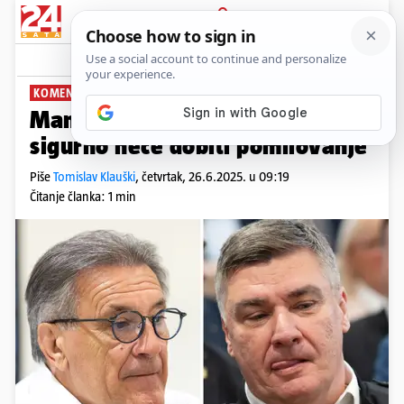
PRIJAVA
News
Komentari
0
KOMENTIRA: TOMISLAV KLAUŠKI
PLUS+
Mamić od Milanovića gotovo
sigurno neće dobiti pomilovanje
Piše
Tomislav Klauški
,
četvrtak, 26.6.2025. u 09:19
Čitanje članka: 1 min