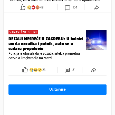
'Imamo 72 sata'
48
104
STRAVIČNE SCENE
DETALJI NESREĆE U ZAGREBU: U bolnici
umrla vozačica i putnik, auto se u
sudaru prepolovio
Policija je objavila da je vozačici istekla prometna
dozvola i registracija na Mazdi
23
81
Učitaj više