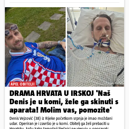
APEL OBITELJI
DRAMA HRVATA U IRSKOJ 'Naš
Denis je u komi, žele ga skinuti s
aparata! Molim vas, pomozite'
Denis Vejzović (38) iz Rijeke početkom srpnja je imao moždani
udar. Operiran je i završio je u komi. Obitelj ga želi prebaciti u
Hrvatsku, kažu kako tamošnji liječnici ne vjeruju u oporavak: