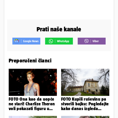
Prati naše kanale
Preporučeni članci
FOTO Ona kao da uopće
FOTO Kupili ruševinu pa
ne stari! Charlize Theron
stvorili bajku: Pogledajte
voli pokazati figuru u
kako danas izgleda
golišavim izdanjima...
dvorac u Zagorju