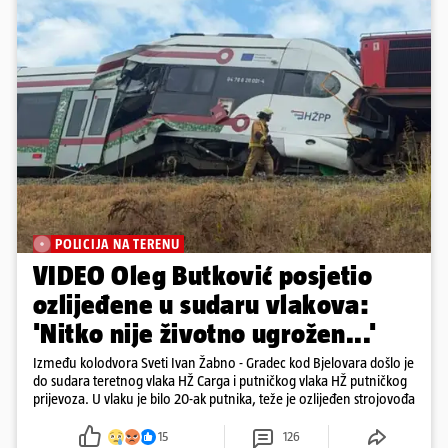
POLICIJA NA TERENU
VIDEO Oleg Butković posjetio
ozlijeđene u sudaru vlakova:
'Nitko nije životno ugrožen...'
Između kolodvora Sveti Ivan Žabno - Gradec kod Bjelovara došlo je
do sudara teretnog vlaka HŽ Carga i putničkog vlaka HŽ putničkog
prijevoza. U vlaku je bilo 20-ak putnika, teže je ozlijeđen strojovođa
15
126