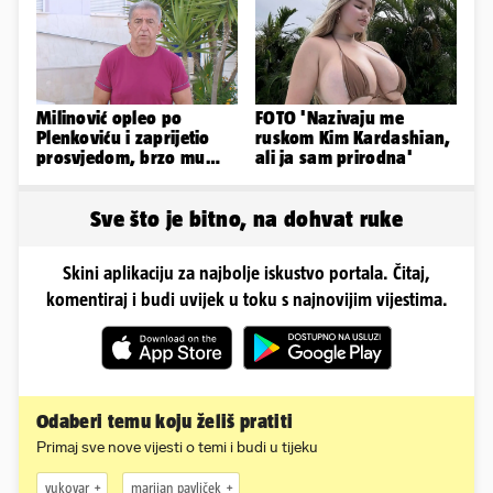
Milinović opleo po
FOTO 'Nazivaju me
Plenkoviću i zaprijetio
ruskom Kim Kardashian,
prosvjedom, brzo mu
ali ja sam prirodna'
stigao odgovor građana
Gospića
Sve što je bitno, na dohvat ruke
Skini aplikaciju za najbolje iskustvo portala. Čitaj,
komentiraj i budi uvijek u toku s najnovijim vijestima.
Odaberi temu koju želiš pratiti
Primaj sve nove vijesti o temi i budi u tijeku
vukovar
marijan pavliček