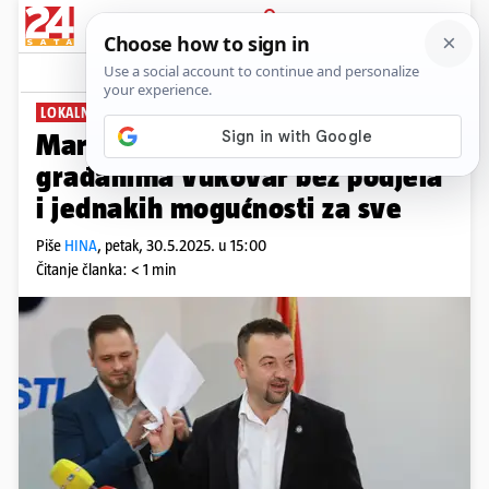
PRIJAVA
News
Komentari
0
LOKALNI IZBORI
Marijan Pavliček tvrdi: Nudimo
građanima Vukovar bez podjela
i jednakih mogućnosti za sve
Piše
HINA
,
petak, 30.5.2025. u 15:00
Čitanje članka: < 1 min