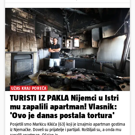
UŽAS KRAJ POREČA
TURISTI IZ PAKLA Nijemci u Istri
mu zapalili apartman! Vlasnik:
'Ovo je danas postala tortura'
Posjetili smo Markicu Kikića (63) koji je iznajmio apartman gostima
iz Njemačke. Doveli su prijatelje i partijali. Roštiljali su, a onda mu
zapalili apartman. Očajan je...