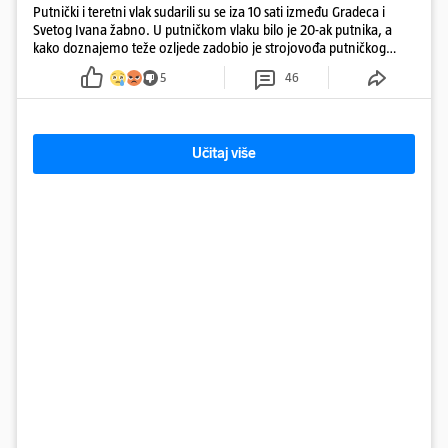
Putnički i teretni vlak sudarili su se iza 10 sati između Gradeca i
Svetog Ivana žabno. U putničkom vlaku bilo je 20-ak putnika, a
kako doznajemo teže ozljede zadobio je strojovođa putničkog
vlaka. Zatvoren je promet, a fotoreporteri Prigorskog objavili su
5
46
prve snimke s mjesta sudara
Učitaj više