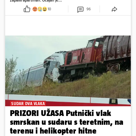
10
96
SUDAR DVA VLAKA
PRIZORI UŽASA Putnički vlak
smrskan u sudaru s teretnim, na
terenu i helikopter hitne