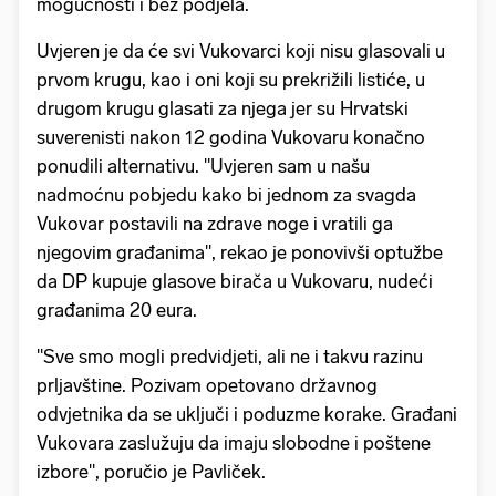
mogućnosti i bez podjela.
Uvjeren je da će svi Vukovarci koji nisu glasovali u
prvom krugu, kao i oni koji su prekrižili listiće, u
drugom krugu glasati za njega jer su Hrvatski
suverenisti nakon 12 godina Vukovaru konačno
ponudili alternativu. "Uvjeren sam u našu
nadmoćnu pobjedu kako bi jednom za svagda
Vukovar postavili na zdrave noge i vratili ga
njegovim građanima", rekao je ponovivši optužbe
da DP kupuje glasove birača u Vukovaru, nudeći
građanima 20 eura.
"Sve smo mogli predvidjeti, ali ne i takvu razinu
prljavštine. Pozivam opetovano državnog
odvjetnika da se uključi i poduzme korake. Građani
Vukovara zaslužuju da imaju slobodne i poštene
izbore", poručio je Pavliček.