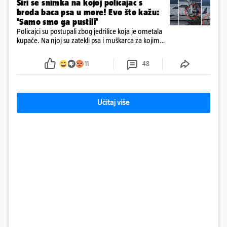
Širi se snimka na kojoj policajac s
broda baca psa u more! Evo što kažu:
'Samo smo ga pustili'
Policajci su postupali zbog jedrilice koja je ometala
kupače. Na njoj su zatekli psa i muškarca za kojim
se od ranije trage. Muškarac je pružao otpor te su
ga uhitili, a psa je preuzeo komunalni redar
11
48
Učitaj više