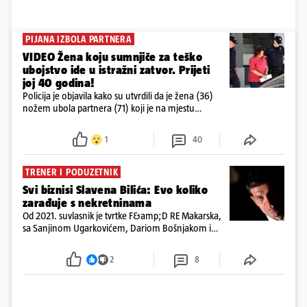
PIJANA IZBOLA PARTNERA
VIDEO Žena koju sumnjiče za teško
ubojstvo ide u istražni zatvor. Prijeti
joj 40 godina!
Policija je objavila kako su utvrdili da je žena (36)
nožem ubola partnera (71) koji je na mjestu
preminuo. Imala je 2,03 promila. U nedjelju su je
ispitali i poslali u istražni zatvor
1
40
TRENER I PODUZETNIK
Svi biznisi Slavena Bilića: Evo koliko
zarađuje s nekretninama
Od 2021. suvlasnik je tvrtke F&amp;D RE Makarska,
sa Sanjinom Ugarkovićem, Dariom Bošnjakom i
Dobrislavom Hrkaćem. Tvrtka je registrirana za
poslovanje nekretninama, a od osnutka nema
2
8
zaposlenih