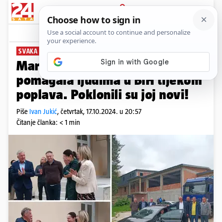
PRIJAVA
News
Komentari
3
SVAKA ČAST!
Marijana ostala bez auta dok je
pomagala ljudima u BiH tijekom
poplava. Poklonili su joj novi!
Piše
Ivan Jukić
,
četvrtak, 17.10.2024. u 20:57
Čitanje članka: < 1 min