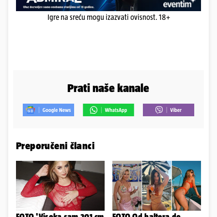
Igre na sreću mogu izazvati ovisnost. 18+
Prati naše kanale
Preporučeni članci
FOTO 'Visoka sam 201 cm
FOTO Od haltera do