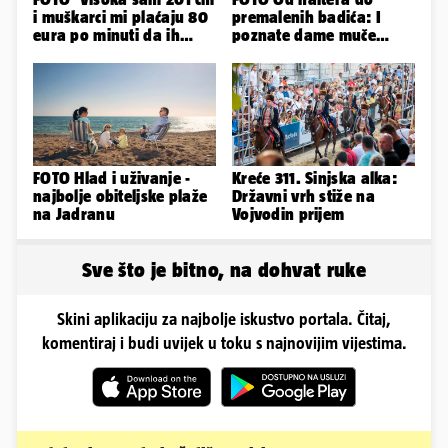
i muškarci mi plaćaju 80
premalenih badića: I
eura po minuti da ih
poznate dame muče
pokorim riječima'
vrućine, evo kako su
pozirale
FOTO Hlad i uživanje -
Kreće 311. Sinjska alka:
najbolje obiteljske plaže
Državni vrh stiže na
na Jadranu
Vojvodin prijem
Sve što je bitno, na dohvat ruke
Skini aplikaciju za najbolje iskustvo portala. Čitaj,
komentiraj i budi uvijek u toku s najnovijim vijestima.