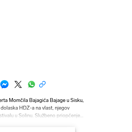
rta Momčila Bajagića Bajage u Sisku,
dolaska HDZ-a na vlast, njegov
estivalu u Solinu. Službeno priopćenje
hničke razloge, ali neslužbeno - riječ
udruga i skupina koje Bajagu