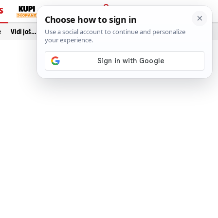
S
PRIJAVA
e
Vidi još…