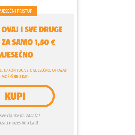
i nepoželjnu osobu. A novi gradonačelnik
jske razloge, nakon čega je sebi i
 plaće. Prije nekoliko mjeseci otkazan
ru jer organizatori nisu mogli osigurati
iscima određenih udruga. A na
mima mjesecima se širi histerija zbog
sandre Prijović i svakog drugog
ga glazbenika. I kako je krenulo, u
održavati samo jedan koncert, samo
od koju cijenu ne smije biti ograničen,
i zabranjen. Unatoč svim kontroverzama
glo bi se gotovo reći da je Marko
 režimski pjevač: ništa mu ne smije
e postaviti nikakva ograničenja, nitko
kve uvjete nastupa.