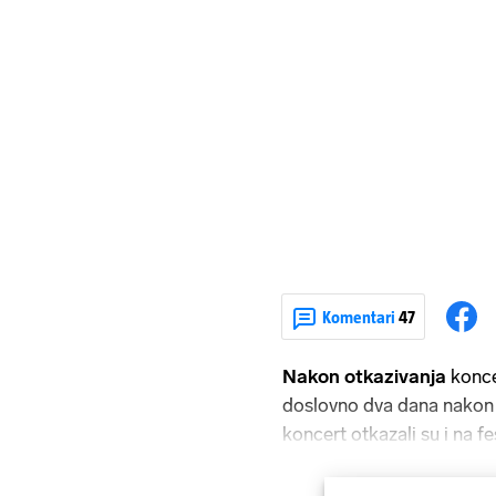
Komentari
47
Nakon otkazivanja
konce
doslovno dva dana nakon 
koncert otkazali su i na f
poziva se na sigurnosno-te
je o pritiscima pojedinih 