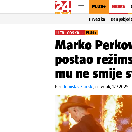
PLUS+
NEWS
Hrvatska
Dan pobjed
U TRI ĆOŠKA...
PLUS+
Marko Perko
postao režims
mu ne smije s
Piše
Tomislav Klauški
,
četvrtak, 17.7.2025.