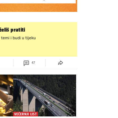
eliš pratiti
 temi i budi u tijeku
47