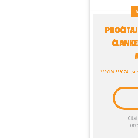
doživljavaju kao političk
Siska pozvao se na financi
svojima drastično povećao
je i koncert Leta 3 u Trogi
uvjete za nastup pod prit
društvenim mrežama i foru
nastupa Lepe Brene, Alek
nepoželjnog ili nepoćudno
Hrvatskoj će se ubuduće 
jednog izvođača, koji ni p
limitiran, otkazan, kamol
koje se uz njega vežu. Mo
Perković Thompson postao
stati na put, nitko ne smij
mu ne smije odrediti nika