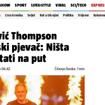
SHOW
SPORT
LIFE&STYLE
VIRAL
SCI/TECH
EXPRES
e
Crna kronika
Svijet
Rat u Ukrajini
Politika
Vrijeme
Kolumn
vić Thompson
ki pjevač: Ništa
tati na put
 u 06:42
Čitanje članka: 1 min