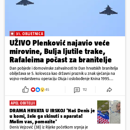
31. OBLJETNICA
UŽIVO Plenković najavio veće
mirovine, Bulja ljutile trake,
Rafaleima počast za branitelje
Dan pobjede i domovinske zahvalnosti te Dan hrvatskih branitelja
obilježava se 5. kolovoza kao državni praznik u znak sjećanja na
vojno-redarstvenu operaciju Oluja i oslobođenje Knina 1995.
godine
45
112
APEL OBITELJI
DRAMA HRVATA U IRSKOJ 'Naš Denis je
u komi, žele ga skinuti s aparata!
Molim vas, pomozite'
Denis Vejzović (38) iz Rijeke početkom srpnja je