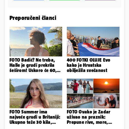
Preporučeni članci
FOTO Badić? Ne treba,
400 FOTKI OLUJE Evo
Halle je grudi prekrila
kako je Hrvatska
šeširom! Uskoro će 60,
obilježila svečanost
ljetuje u golim izdanjima
FOTO Summer ima
FOTO Ovako je Zadar
najveće grudi u Britaniji:
uživao na praznik:
Ukupno teže 30 kila,
Prepune rive, more,
razmišljam o
sunce i čarobni zalazak