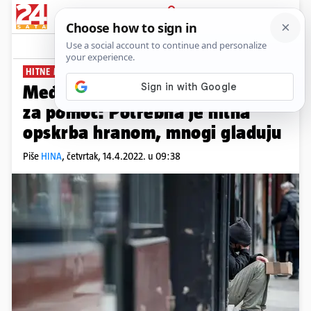
PRIJAVA
News
Komentari
6
HITNE MJERE
Međunarodne organizacije mole
za pomoć: Potrebna je hitna
opskrba hranom, mnogi gladuju
Piše
HINA
,
četvrtak, 14.4.2022. u 09:38