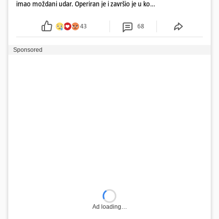
imao moždani udar. Operiran je i završio je u komi.
Obitelj ga želi prebaciti u Hrvatsku, kažu kako
tamošnji liječnici ne vjeruju u oporavak: 'Imamo
43
68
72 sata'
Sponsored
Ad loading…