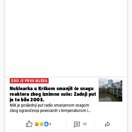
OVO JE PRVA MJERA
Nuklearka u Krškom smanjit će snagu
reaktora zbog iznimne suše: Zadnji put
je to bilo 2003.
NEK je posljednji put radio smanjenom snagom
zbog ograničenja povezanih s temperaturom i
protokom rijeke Save 2003. godine, kada je
smanjenje snage bilo potrebno više od 90 dana.
8
59