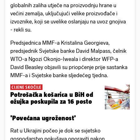
globalnih zaliha utječe na proizvodnju hrane u
većini zemalja, uključujući velike proizvođače i
izvoznike, koji se uvelike oslanjaju na uvoz gnojiva
- rekli su.
Predsjednica MMF-a Kristalina Georgieva,
predsjednik Svjetske banke David Malpass, čelnik
WTO-a Ngozi Okonjo-Iweala i direktor WFP-a
David Beasley objavili su priopćenje prije sastanka
MMF-a i Svjetske banke sljedećeg tjedna.
CIJENE SKOČILE
Potrošačka košarica u BiH od
ožujka poskupila za 16 posto
'Povećana ugroženost'
Rat u Ukrajini počeo je dok se svjetsko
gospodarstvo pokušava oporaviti nakon