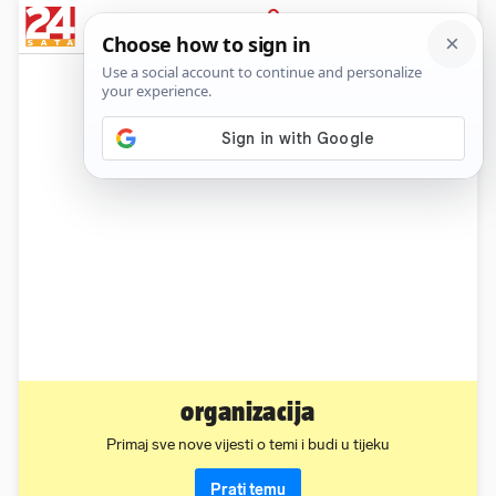
News
Show
Sport
Life&style
Video
Express
PRIJAVA
organizacija
Primaj sve nove vijesti o temi i budi u tijeku
Prati temu