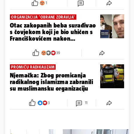
1
ORGANIZACIJA 'OBRANE ZDRAVLJA'
Otac zakopanih beba surađivao
s čovjekom koji je bio uhićen s
Franciškovićem nakon
prosvjeda
39
PROMIČU RADIKALIZAM
Njemačka: Zbog promicanja
radikalnog islamizma zabranili
su muslimansku organizaciju
3
11