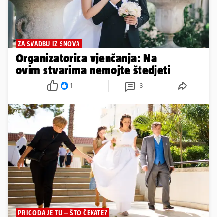
ZA SVADBU IZ SNOVA
Organizatorica vjenčanja: Na
ovim stvarima nemojte štedjeti
1
3
PRIGODA JE TU – ŠTO ČEKATE?