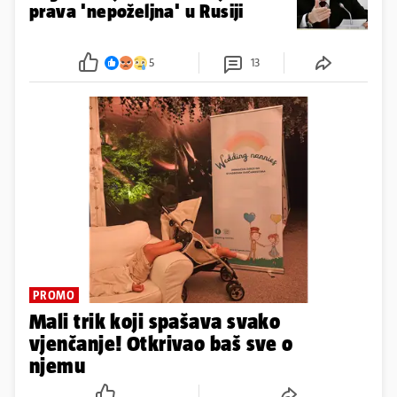
prava 'nepoželjna' u Rusiji
5
13
PROMO
Mali trik koji spašava svako
vjenčanje! Otkrivao baš sve o
njemu